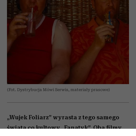
(Fot. Dystrybucja Mówi Serwis, materiały prasowe)
„Wujek Foliarz” wyrasta z tego samego
świata co kultowy „Fanatyk”. Oba filmy