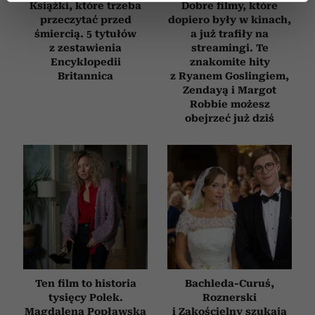
Książki, które trzeba
Dobre filmy, które
dane są przetwarzane oraz ustaw własne preferencje w
przeczytać przed
dopiero były w kinach,
sekcji szczegółów
. W Deklaracji plików cookie możesz
śmiercią. 5 tytułów
a już trafiły na
zmienić lub wycofać swoją zgodę w dowolnej chwili.
z zestawienia
streamingi. Te
Encyklopedii
znakomite hity
Britannica
z Ryanem Goslingiem,
Wykorzystujemy pliki cookie do spersonalizowania treści
Zendayą i Margot
i reklam, aby oferować funkcje społecznościowe i
Robbie możesz
analizować ruch w naszej witrynie. Informacje o tym, jak
obejrzeć już dziś
korzystasz z naszej witryny, udostępniamy partnerom
społecznościowym, reklamowym i analitycznym.
Partnerzy mogą połączyć te informacje z innymi danymi
otrzymanymi od Ciebie lub uzyskanymi podczas
korzystania z ich usług.
Ten film to historia
Bachleda-Curuś,
tysięcy Polek.
Roznerski
Magdalena Popławska
i Zakościelny szukają