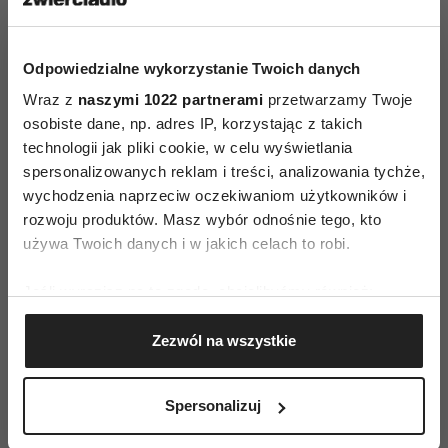
ZAMÓW
Odpowiedzialne wykorzystanie Twoich danych
WYDANIE DRUKOWANE
Wraz z
naszymi 1022 partnerami
przetwarzamy Twoje
E-WYDANIE
osobiste dane, np. adres IP, korzystając z takich
technologii jak pliki cookie, w celu wyświetlania
spersonalizowanych reklam i treści, analizowania tychże,
wychodzenia naprzeciw oczekiwaniom użytkowników i
rozwoju produktów. Masz wybór odnośnie tego, kto
używa Twoich danych i w jakich celach to robi.
Jeśli wyrazisz na to zgodę, chcielibyśmy również:
Gromadzić dane dotyczące Twojej lokalizacji
Zezwól na wszystkie
geograficznej z dokładnością nawet do kilku metrów
Identyfikować Twoje urządzenie, aktywnie
analizując charakteryzującego je zbiory danych
Spersonalizuj
(fingerprinting, czyli wirtualny odcisk palca)
Dowiedz się więcej odnośnie tego, jak Twoje osobiste