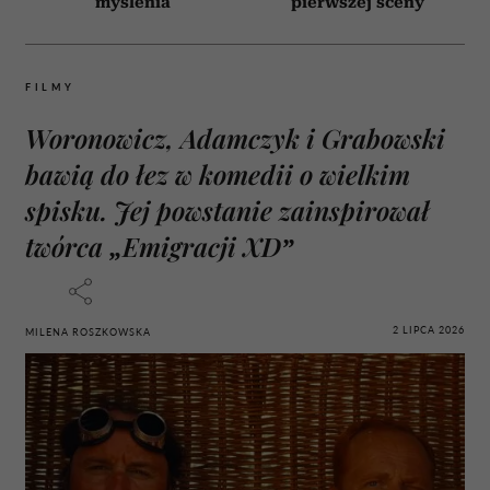
myślenia
pierwszej sceny
FILMY
Woronowicz, Adamczyk i Grabowski
bawią do łez w komedii o wielkim
spisku. Jej powstanie zainspirował
twórca „Emigracji XD”
2 LIPCA 2026
MILENA ROSZKOWSKA