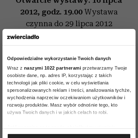
Otwarcie wystawy: 16 lipca
2012, godz. 19.00
Wystawa
czynna do 29 lipca 2012
Kuratorka: Marianna
Dobkowska
godz. 17.30,
KINO.LAB
– wyklad Anny
Odpowiedzialne wykorzystanie Twoich danych
Wraz z
naszymi 1022 partnerami
przetwarzamy Twoje
Łazar:
Kto gra ze sztuką
osobiste dane, np. adres IP, korzystając z takich
współczesną w Ukrainie.
technologii jak pliki cookie, w celu wyświetlania
spersonalizowanych reklam i treści, analizowania tychże,
Wybrane zmiany w
wychodzenia naprzeciw oczekiwaniom użytkowników i
infrastrukturze i praktykach
rozwoju produktów. Masz wybór odnośnie tego, kto
używa Twoich danych i w jakich celach to robi.
artystycznych w ostatnim
dwudziestoleciu
.
godz. 19.30
–
Jeśli wyrazisz na to zgodę, chcielibyśmy również:
Gromadzić dane dotyczące Twojej lokalizacji