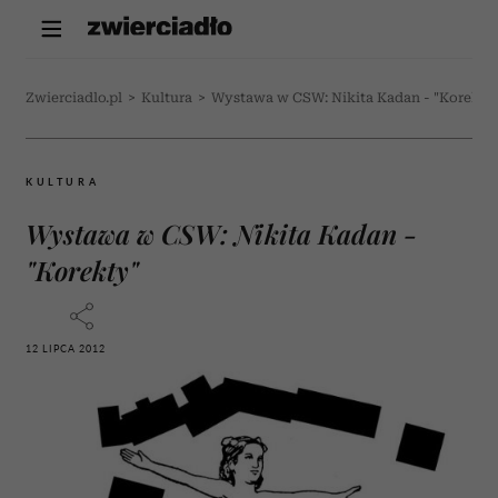
Zwierciadlo.pl
>
Kultura
>
Wystawa w CSW: Nikita Kadan - "Korekty
KULTURA
Wystawa w CSW: Nikita Kadan -
"Korekty"
12 LIPCA 2012