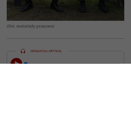
(Fot. materiały prasowe)
ODSŁUCHAJ ARTYKUŁ
00:00
09:13
Czasem wystarczy jedno przypadkowe
spotkanie, nieplanowana podróż albo
życiowy kryzys, aby wszystko, co