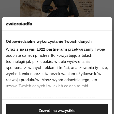
Odpowiedzialne wykorzystanie Twoich danych
Wraz z
naszymi 1022 partnerami
przetwarzamy Twoje
osobiste dane, np. adres IP, korzystając z takich
technologii jak pliki cookie, w celu wyświetlania
spersonalizowanych reklam i treści, analizowania tychże,
ZAMÓW
wychodzenia naprzeciw oczekiwaniom użytkowników i
rozwoju produktów. Masz wybór odnośnie tego, kto
WYDANIE DRUKOWANE
używa Twoich danych i w jakich celach to robi.
E-WYDANIE
Jeśli wyrazisz na to zgodę, chcielibyśmy również:
Gromadzić dane dotyczące Twojej lokalizacji
Zezwól na wszystkie
geograficznej z dokładnością nawet do kilku metrów