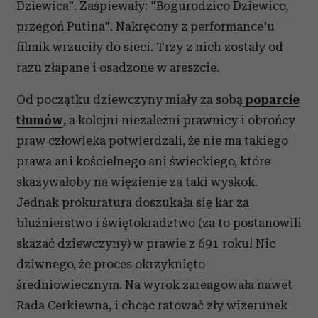
Dziewica". Zaśpiewały: "Bogurodzico Dziewico,
przegoń Putina". Nakręcony z performance'u
filmik wrzuciły do sieci. Trzy z nich zostały od
razu złapane i osadzone w areszcie.
Od początku dziewczyny miały za sobą
poparcie
tłumów
, a kolejni niezależni prawnicy i obrońcy
praw człowieka potwierdzali, że nie ma takiego
prawa ani kościelnego ani świeckiego, które
skazywałoby na więzienie za taki wyskok.
Jednak prokuratura doszukała się kar za
bluźnierstwo i świętokradztwo (za to postanowili
skazać dziewczyny) w prawie z 691 roku! Nic
dziwnego, że proces okrzyknięto
średniowiecznym. Na wyrok zareagowała nawet
Rada Cerkiewna, i chcąc ratować zły wizerunek