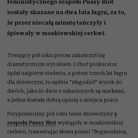
feministycznego zespołu Pussy Riot
zostały skazane na dwa lata łagru, za to,
że przez niecałą minutę tańczyły i
śpiewały w moskiewskiej cerkwi.
Trwający pół roku proces zakończył się
dramatycznym wyrokiem. I choć prokurator
żądał najpierw siedmiu, a potem trzech lat łagru
dla dziewczyn, to sędzia "złagodził" wyrok do
dwóch, jako że dwie z oskarżonych są matkami,
a jedna dostała dobrą opinię z miejsca pracy.
Przypomnijmy: pół roku temu dziewczyny
z
zespołu Pussy Riot
wystąpiły w moskiewskiej
cerkwii, trawestując słowa pieśni "Bogurodzica,