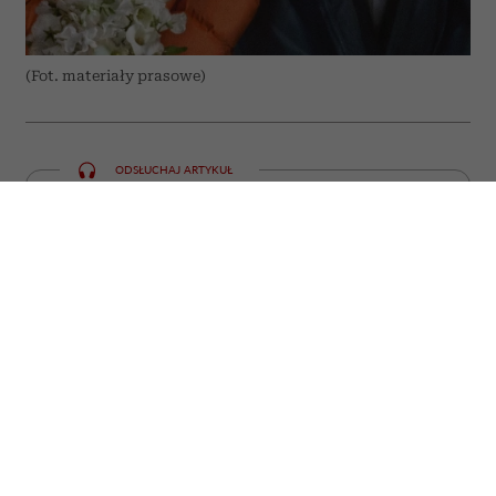
(Fot. materiały prasowe)
ODSŁUCHAJ ARTYKUŁ
00:00
10:55
Jeszcze niedawno przyciągały tłumy do
kin, a już dziś można obejrzeć je bez
wychodzenia z domu. Najgłośniejsze
premiery ostatnich miesięcy w