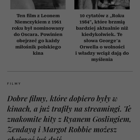
Ten film z Leonem
10 cytatów z „Roku
Niemczykiem z 1961
1984”, które brzmią
roku był nominowany
bardziej aktualnie niż
do Oscara. Powinien
kiedykolwiek. Te
obejrzeć go każdy
słowa George’a
miłośnik polskiego
Orwella o wolności
kina
i władzy wciąż dają do
myślenia
FILMY
Dobre filmy, które dopiero były w
kinach, a już trafiły na streamingi. Te
znakomite hity z Ryanem Goslingiem,
Zendayą i Margot Robbie możesz
obejrzeć już dziś