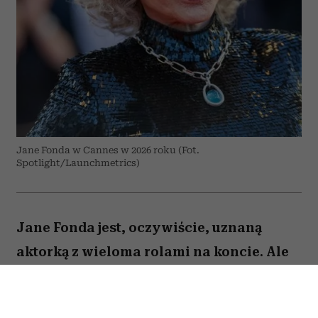
Jane Fonda w Cannes w 2026 roku (Fot.
Spotlight/Launchmetrics)
Jane Fonda jest, oczywiście, uznaną
aktorką z wieloma rolami na koncie. Ale
to też osoba, która – jak być może
pamiętają ci, którzy dbali o swoją