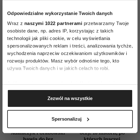
WYDANIE DRUKOWANE
Odpowiedzialne wykorzystanie Twoich danych
E-WYDANIE
Wraz z
naszymi 1022 partnerami
przetwarzamy Twoje
osobiste dane, np. adres IP, korzystając z takich
technologii jak pliki cookie, w celu wyświetlania
spersonalizowanych reklam i treści, analizowania tychże,
wychodzenia naprzeciw oczekiwaniom użytkowników i
rozwoju produktów. Masz wybór odnośnie tego, kto
używa Twoich danych i w jakich celach to robi.
Jeśli wyrazisz na to zgodę, chcielibyśmy również:
Gromadzić dane dotyczące Twojej lokalizacji
Zezwól na wszystkie
geograficznej z dokładnością nawet do kilku metrów
Identyfikować Twoje urządzenie, aktywnie
analizując charakteryzującego je zbiory danych
Spersonalizuj
(fingerprinting, czyli wirtualny odcisk palca)
Woronowicz,
Filmy, które otwierają
Dowiedz się więcej odnośnie tego, jak Twoje osobiste
Adamczyk i Grabowski
oczy. 10 historii, po
dane są przetwarzane oraz ustaw własne preferencje w
bawią do łez
których inaczej