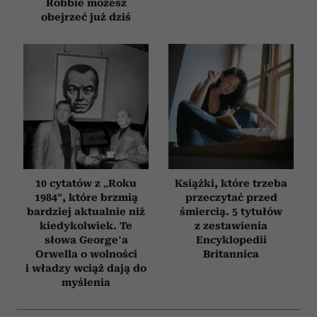
Robbie możesz
obejrzeć już dziś
10 cytatów z „Roku
Książki, które trzeba
1984”, które brzmią
przeczytać przed
bardziej aktualnie niż
śmiercią. 5 tytułów
kiedykolwiek. Te
z zestawienia
słowa George’a
Encyklopedii
Orwella o wolności
Britannica
i władzy wciąż dają do
myślenia