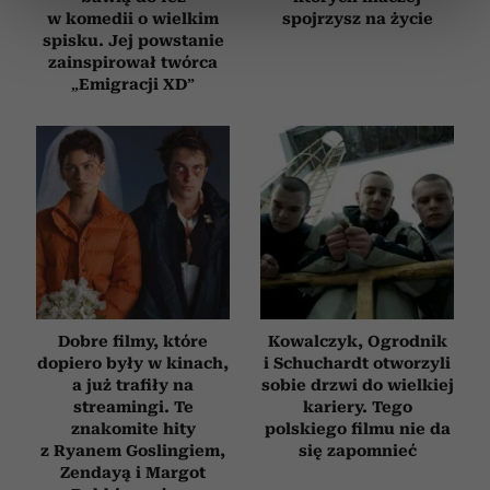
w komedii o wielkim
spojrzysz na życie
sekcji szczegółów
. W Deklaracji plików cookie możesz
spisku. Jej powstanie
zmienić lub wycofać swoją zgodę w dowolnej chwili.
zainspirował twórca
„Emigracji XD”
Wykorzystujemy pliki cookie do spersonalizowania treści
i reklam, aby oferować funkcje społecznościowe i
analizować ruch w naszej witrynie. Informacje o tym, jak
korzystasz z naszej witryny, udostępniamy partnerom
społecznościowym, reklamowym i analitycznym.
Partnerzy mogą połączyć te informacje z innymi danymi
otrzymanymi od Ciebie lub uzyskanymi podczas
korzystania z ich usług.
Dobre filmy, które
Kowalczyk, Ogrodnik
dopiero były w kinach,
i Schuchardt otworzyli
a już trafiły na
sobie drzwi do wielkiej
streamingi. Te
kariery. Tego
znakomite hity
polskiego filmu nie da
z Ryanem Goslingiem,
się zapomnieć
Zendayą i Margot