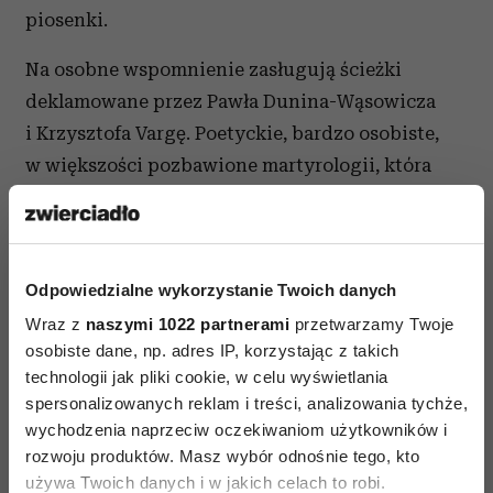
piosenki.
Na osobne wspomnienie zasługują ścieżki
deklamowane przez Pawła Dunina-Wąsowicza
i Krzysztofa Vargę. Poetyckie, bardzo osobiste,
w większości pozbawione martyrologii, która
dotychczas była synonimem twórczości
poświęconej stolicy. Muzyka jest tu tylko tłem
(albo nie ma jej wcale). Są za to bardzo mocne
Odpowiedzialne wykorzystanie Twoich danych
słowa o dzisiejszej Warszawie.
Wraz z
naszymi 1022 partnerami
przetwarzamy Twoje
Lesław i Administratorr "Piosenki
osobiste dane, np. adres IP, korzystając z takich
o Warszawie", Jimmy Jazz
technologii jak pliki cookie, w celu wyświetlania
spersonalizowanych reklam i treści, analizowania tychże,
wychodzenia naprzeciw oczekiwaniom użytkowników i
rozwoju produktów. Masz wybór odnośnie tego, kto
używa Twoich danych i w jakich celach to robi.