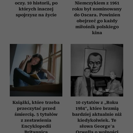
oczy. 10 historii, po
Niemczykiem z 1961
których inaczej
roku był nominowany
spojrzysz na życie
do Oscara. Powinien
obejrzeć go każdy
miłośnik polskiego
kina
Książki, które trzeba
10 cytatów z „Roku
przeczytać przed
1984”, które brzmią
śmiercią. 5 tytułów
bardziej aktualnie niż
z zestawienia
kiedykolwiek. Te
Encyklopedii
słowa George’a
Britannica
Orwella o wolności