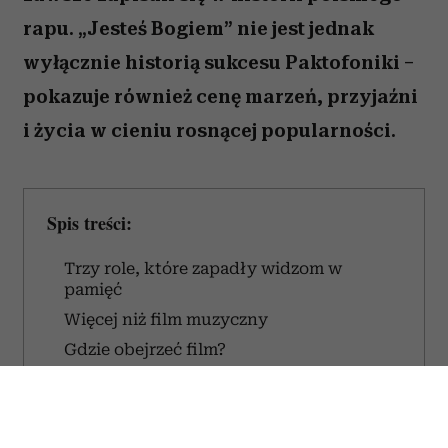
rapu. „Jesteś Bogiem” nie jest jednak
wyłącznie historią sukcesu Paktofoniki –
pokazuje również cenę marzeń, przyjaźni
i życia w cieniu rosnącej popularności.
Spis treści:
Trzy role, które zapadły widzom w
pamięć
Więcej niż film muzyczny
Gdzie obejrzeć film?
O czym jest film „Jesteś Bogiem”?