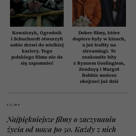
Kowalczyk, Ogrodnik
Dobre filmy, które
i Schuchardt otworzyli
dopiero były w kinach,
sobie drzwi do wielkiej
a już trafiły na
kariery. Tego
streamingi. Te
polskiego filmu nie da
znakomite hity
się zapomnieć
z Ryanem Goslingiem,
Zendayą i Margot
Robbie możesz
obejrzeć już dziś
FILMY
Najpiękniejsze filmy o zaczynaniu
życia od nowa po 50. Każdy z nich