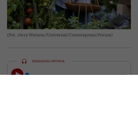
(Fot. Jerry Watson/Universal/Camerapress/Forum)
ODSŁUCHAJ ARTYKUŁ
00:00
10:31
Niektóre z nich straciły miłość, inne
pracę, poczucie sensu albo wiarę w