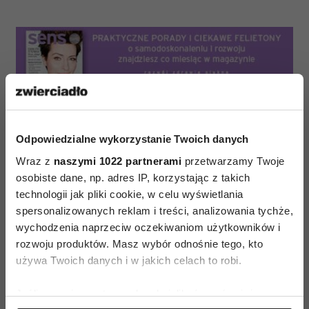
Odpowiedzialne wykorzystanie Twoich danych
Wraz z
naszymi 1022 partnerami
przetwarzamy Twoje
osobiste dane, np. adres IP, korzystając z takich
technologii jak pliki cookie, w celu wyświetlania
spersonalizowanych reklam i treści, analizowania tychże,
NAJLEPSZE KSIĄŻKI
wychodzenia naprzeciw oczekiwaniom użytkowników i
rozwoju produktów. Masz wybór odnośnie tego, kto
używa Twoich danych i w jakich celach to robi.
AUTOPROMOCJA
Jeśli wyrazisz na to zgodę, chcielibyśmy również: