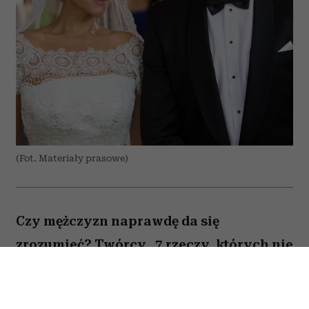
(Fot. Materiały prasowe)
Czy mężczyzn naprawdę da się
zrozumieć? Twórcy „7 rzeczy, których nie
wiecie o facetach” z przymrużeniem oka
próbują odpowiedzieć na to pytanie,