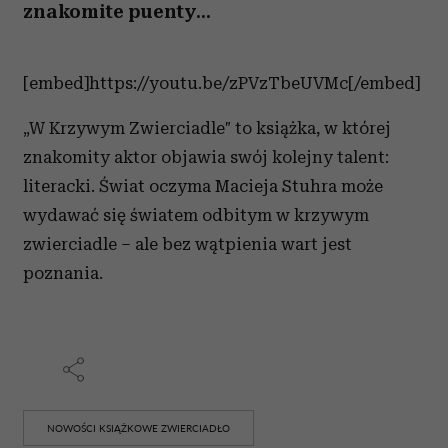
znakomite puenty...
[embed]https://youtu.be/zPVzTbeUVMc[/embed]
„W Krzywym Zwierciadle″ to książka, w której
znakomity aktor objawia swój kolejny talent:
literacki. Świat oczyma Macieja Stuhra może
wydawać się światem odbitym w krzywym
zwierciadle – ale bez wątpienia wart jest
poznania.
NOWOŚCI KSIĄŻKOWE ZWIERCIADŁO