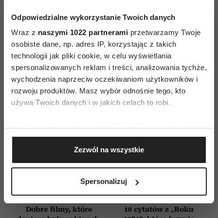
ZAMÓW
Odpowiedzialne wykorzystanie Twoich danych
WYDANIE DRUKOWANE
Wraz z
naszymi 1022 partnerami
przetwarzamy Twoje
E-WYDANIE
osobiste dane, np. adres IP, korzystając z takich
technologii jak pliki cookie, w celu wyświetlania
spersonalizowanych reklam i treści, analizowania tychże,
wychodzenia naprzeciw oczekiwaniom użytkowników i
rozwoju produktów. Masz wybór odnośnie tego, kto
używa Twoich danych i w jakich celach to robi.
Jeśli wyrazisz na to zgodę, chcielibyśmy również:
Gromadzić dane dotyczące Twojej lokalizacji
Zezwól na wszystkie
geograficznej z dokładnością nawet do kilku metrów
Identyfikować Twoje urządzenie, aktywnie
analizując charakteryzującego je zbiory danych
Spersonalizuj
(fingerprinting, czyli wirtualny odcisk palca)
Dowiedz się więcej odnośnie tego, jak Twoje osobiste
Dobre filmy, które
10 cytatów z „Roku
dane są przetwarzane oraz ustaw własne preferencje w