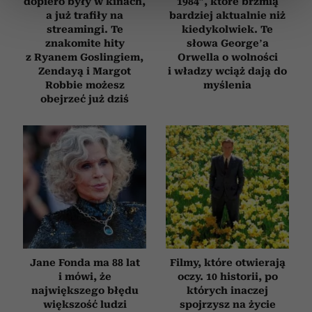
dopiero były w kinach,
1984”, które brzmią
sekcji szczegółów
. W Deklaracji plików cookie możesz
a już trafiły na
bardziej aktualnie niż
zmienić lub wycofać swoją zgodę w dowolnej chwili.
streamingi. Te
kiedykolwiek. Te
znakomite hity
słowa George’a
Wykorzystujemy pliki cookie do spersonalizowania treści
z Ryanem Goslingiem,
Orwella o wolności
Zendayą i Margot
i władzy wciąż dają do
i reklam, aby oferować funkcje społecznościowe i
Robbie możesz
myślenia
analizować ruch w naszej witrynie. Informacje o tym, jak
obejrzeć już dziś
korzystasz z naszej witryny, udostępniamy partnerom
społecznościowym, reklamowym i analitycznym.
Partnerzy mogą połączyć te informacje z innymi danymi
otrzymanymi od Ciebie lub uzyskanymi podczas
korzystania z ich usług.
Jane Fonda ma 88 lat
Filmy, które otwierają
i mówi, że
oczy. 10 historii, po
największego błędu
których inaczej
większość ludzi
spojrzysz na życie