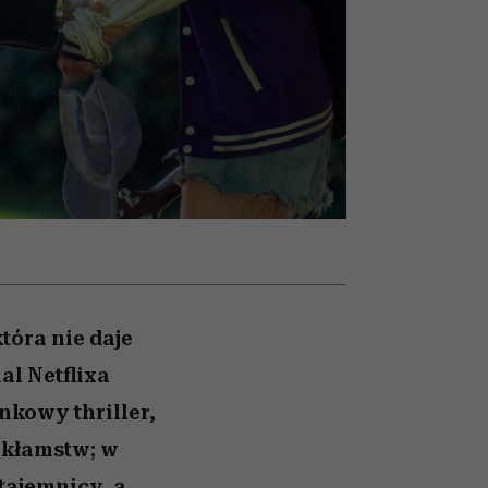
026/27
to dla nich zarwiesz noc
zupełny brak ogłady
Auschwitz
girls”
tóra nie daje
al Netflixa
nkowy thriller,
 kłamstw; w
tajemnicy, a