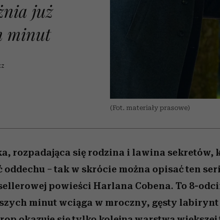
nice
edź
 5,
Wiemy, gdzie go kupić
zaskakujący faworyt
Miller s. 5, odc. 6]
sezon jesień–zima 2
nia już
h minut
CZ
(Fot. materiały prasowe)
a, rozpadająca się rodzina i lawina sekretów, k
 oddechu – tak w skrócie można opisać ten seri
sellerowej powieści Harlana Cobena. To 8-odci
szych minut wciąga w mroczny, gęsty labirynt
rop okazuje się tylko kolejną warstwą większej 