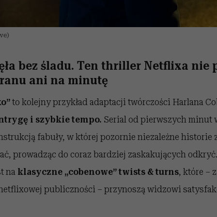
we)
ła bez śladu. Ten thriller Netflixa nie
kranu ani na minutę
ko”
to kolejny przykład adaptacji twórczości Harlana
Co
intrygę i szybkie tempo.
Serial od pierwszych minut 
trukcją fabuły, w której pozornie niezależne historie 
ać, prowadząc do coraz bardziej zaskakujących odkryć
st na
klasyczne
„cobenowe” twists & turns
, które –
etflixowej publiczności – przynoszą widzowi satysfak