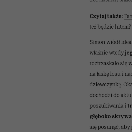
(Fot. materiały praso
Czytaj także:
Fen
też będzie hitem?
Simon wiódł ideal
właśnie wtedy
je
roztrzaskało się
na łaskę losu i 
dziewczynkę. Okaz
dochodzi do aktu 
poszukiwania i
t
głęboko skrywan
się posunąć, aby 