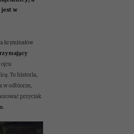
 jest w
ora kryminałów
rzymający
 ojcu
cę. To historia,
a w odbiorze,
gnorować przycisk
o
.