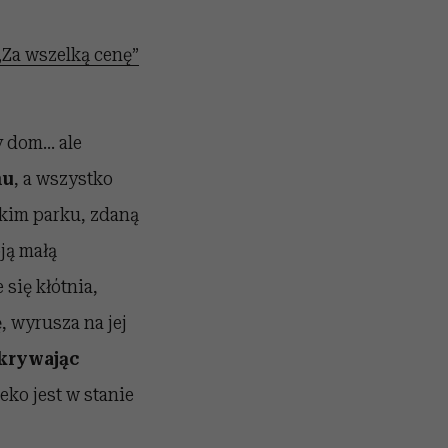
„Za wszelką cenę”
 dom... ale
mu
, a wszystko
skim parku, zdaną
ją małą
 się kłótnia,
 wyrusza na jej
dkrywając
leko jest w stanie