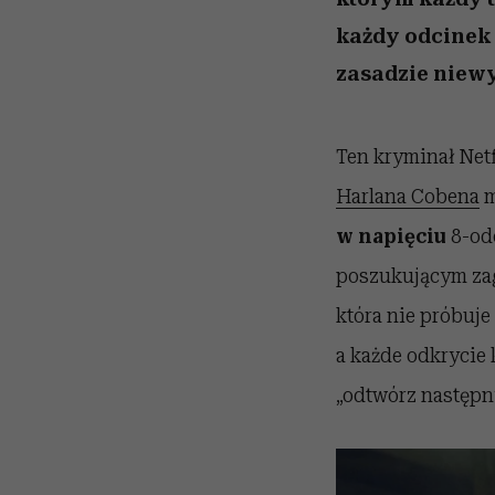
każdy odcinek k
zasadzie niew
Ten kryminał Netf
Harlana Cobena
m
w napięciu
8-od
poszukującym zagi
która nie próbuje
a każde odkrycie 
„odtwórz następn