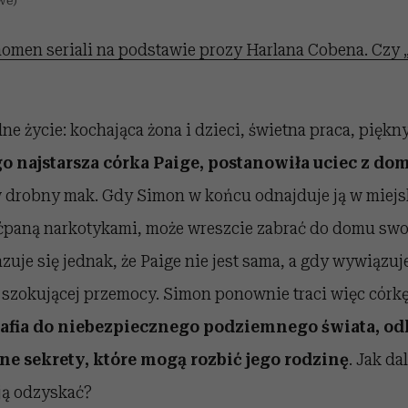
we)
omen seriali na podstawie prozy Harlana Cobena. Czy 
ne życie: kochająca żona i dzieci, świetna praca, piękny
go najstarsza córka Paige, postanowiła uciec z do
 w drobny mak. Gdy Simon w końcu odnajduje ją w miej
naćpaną narkotykami, może wreszcie zabrać do domu swo
uje się jednak, że Paige nie jest sama, a gdy wywiązuje
szokującej przemocy. Simon ponownie traci więc córkę,
rafia do niebezpiecznego podziemnego świata, o
e sekrety, które mogą rozbić jego rodzinę
. Jak da
ją odzyskać?