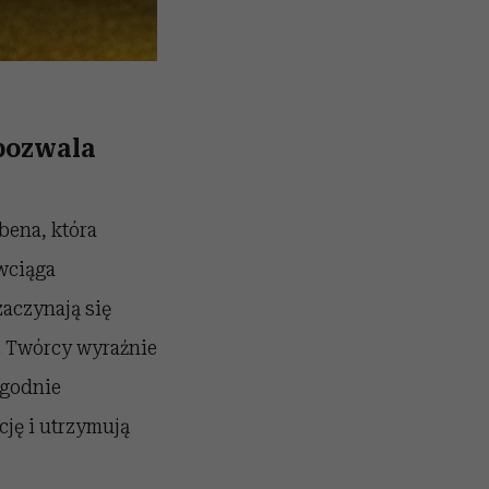
 pozwala
bena
, która
wciąga
zaczynają się
. Twórcy wyraźnie
 zgodnie
cję i utrzymują