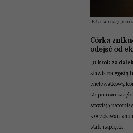
(Fot. materiały praso
Córka zniknę
odejść od e
„O krok za dale
stawia na
gęstą 
wielowątkową kons
stopniowo zazębi
stawiają natomia
z oczekiwaniami n
stałe napięcie.