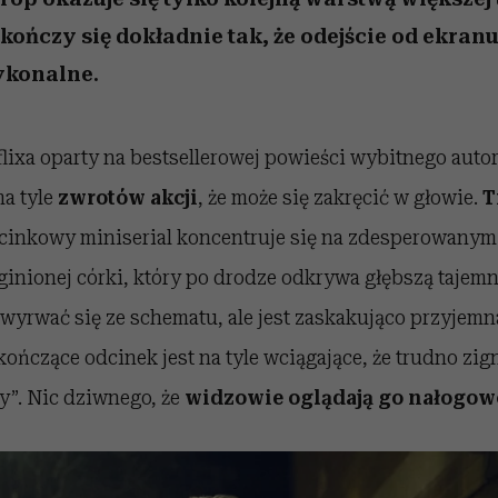
ończy się dokładnie tak, że odejście od ekranu
ykonalne.
lixa oparty na bestsellerowej powieści wybitnego aut
a tyle
zwrotów akcji
, że może się zakręcić w głowie.
T
cinkowy miniserial
koncentruje się na zdesperowanym
nionej córki, który po drodze odkrywa głębszą tajemni
 wyrwać się ze schematu,
ale jest zaskakująco przyjemn
kończące odcinek jest na tyle wciągające, że trudno zi
y”. Nic dziwnego, że
widzowie oglądają go nałogow