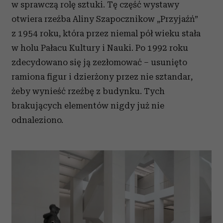
w sprawczą rolę sztuki. Tę część wystawy
otwiera rzeźba Aliny Szapocznikow „Przyjaźń”
z 1954 roku, która przez niemal pół wieku stała
w holu Pałacu Kultury i Nauki. Po 1992 roku
zdecydowano się ją zezłomować – usunięto
ramiona figur i dzierżony przez nie sztandar,
żeby wynieść rzeźbę z budynku. Tych
brakujących elementów nigdy już nie
odnaleziono.