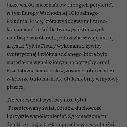
także wśród mieszkańców „ubogich peryferii”,
w tym Europy Wschodniej i Globalnego
Południa. Pracą, która wydobywa militarno-
konsumenckie źródła tworzyw sztucznych
i fantazje wokół nich, jest rzeźba szwajcarskiej
artystki Sylvie Fleury wykonana z żywicy
syntetycznej i włókna szklanego, które było
materiałem wynalezionym na potrzeby armii.
Przedstawia smukłe skrzyżowane kobiece nogi
w kolorze turkusu, które otula srebrny winylowy
płaszcz.
Trzeci rozdział wystawy nosi tytuł
„Przenicowany świat. Sztuka, duchowość
i przyszłe współistnienie”. Zgromadzone tu
dzieła czerpią z bezkompromisowej wyobraźni