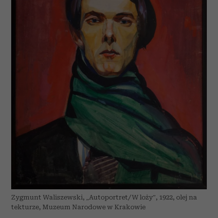
Zygmunt Waliszewski, „Autoportret/W loży”, 1922, olej na
tekturze, Muzeum Narodowe w Krakowie