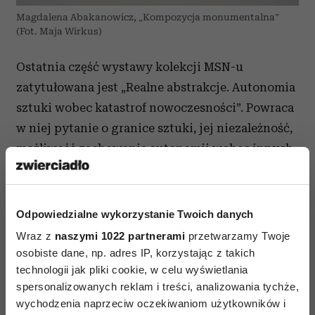
Magdalena Abakanowicz, „Kompozycja monumentalna”
(Fot. Maja Wirkus)
Ostatnia część wystawy kolekcji MSN-u
zatytułowana jest „Realne abstrakcje. Autonomia
sztuki wobec katastrof nowoczesności”. Powraca
w niej pytanie o granice sztuki, jej niezależność,
możliwość zachowania autonomii wobec innych
systemów wiedzy i doświadczania
rzeczywistości. Dzieła zgromadzone w tym
rozdziale wystawy często posługują się językiem
Odpowiedzialne wykorzystanie Twoich danych
abstrakcji, jedną z podstawowych kategorii
Wraz z
naszymi 1022 partnerami
przetwarzamy Twoje
sztuki nowoczesnej. Oglądamy je tym razem
osobiste dane, np. adres IP, korzystając z takich
przez pryzmat dyskusji o kryzysie
technologii jak pliki cookie, w celu wyświetlania
spersonalizowanych reklam i treści, analizowania tychże,
nowoczesności jako marzenia o postępie
wychodzenia naprzeciw oczekiwaniom użytkowników i
i nieograniczonym rozwoju. Centralne miejsce