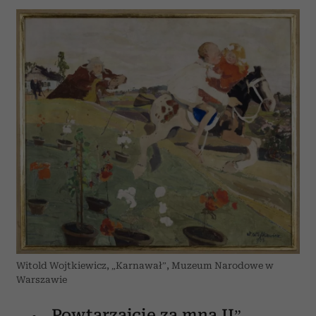
Witold Wojtkiewicz, „Karnawał”, Muzeum Narodowe w
Warszawie
„Powtarzajcie za mną II”,