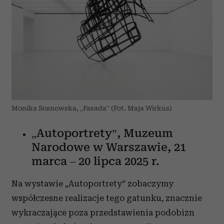
Partnerzy mogą połączyć te informacje z innymi danymi
otrzymanymi od Ciebie lub uzyskanymi podczas
korzystania z ich usług.
Monika Sosnowska, „Fasada” (Fot. Maja Wirkus)
„Autoportrety”, Muzeum
Narodowe w Warszawie, 21
marca – 20 lipca 2025 r.
Na wystawie „Autoportrety” zobaczymy
współczesne realizacje tego gatunku, znacznie
wykraczające poza przedstawienia podobizn