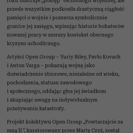
roku ilustruje „postęp” technologii wojennej, ale
przede wszystkim podkreśla drastyczną ciągłość
pamięci o wojnie i poszerza symbolicznie
granice jej zasięgu, wpisując historie bohaterów
nowszej pracy w szerszy kontekst obecnego
kryzysu uchodźczego.
Artyści Open Group – Yuriy Biley, Pavlo Kovach
i Anton Varga – pokazują wojnę jako
doświadczenie zbiorowe, niezależne od wieku,
pochodzenia, statusu zawodowego
i społecznego, oddając głos jej świadkom
i skupiając uwagę na indywidualnym
przeżywaniu katastrofy.
Projekt kolektywu Open Group „Powtarzajcie za
mną II
”
, kuratorowany przez Martę Czyż, został