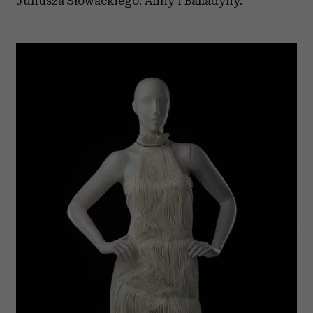
Juliusza Słowackiego: Aliny i Balladyny.