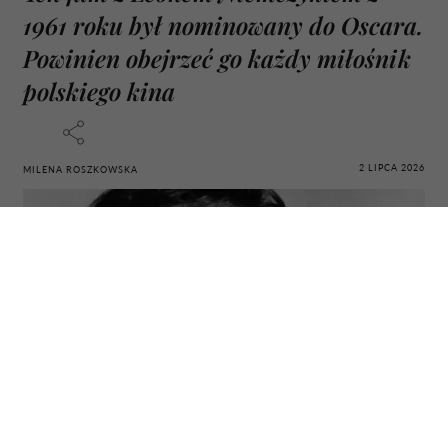
1961 roku był nominowany do Oscara.
Powinien obejrzeć go każdy miłośnik
polskiego kina
2 LIPCA 2026
MILENA ROSZKOWSKA