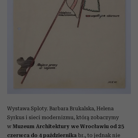
Wykorzystujemy pliki cookie do spersonalizowania treści
i reklam, aby oferować funkcje społecznościowe i
analizować ruch w naszej witrynie. Informacje o tym, jak
korzystasz z naszej witryny, udostępniamy partnerom
społecznościowym, reklamowym i analitycznym.
Partnerzy mogą połączyć te informacje z innymi danymi
otrzymanymi od Ciebie lub uzyskanymi podczas
korzystania z ich usług.
Wystawa Sploty. Barbara Brukalska, Helena
Syrkus i sieci modernizmu, którą zobaczymy
w
Muzeum Architektury we Wrocławiu od 25
czerwca do 4 października
br., to jednak nie