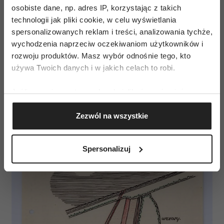
z corbusierowskich „podstawowych radości”.
osobiste dane, np. adres IP, korzystając z takich
Była ona wprowadzana w różnych skalach: od
technologii jak pliki cookie, w celu wyświetlania
spersonalizowanych reklam i treści, analizowania tychże,
zielonych podwórzy i parków po uprawy
wychodzenia naprzeciw oczekiwaniom użytkowników i
doniczkowe, w których mieszkańców wspierał
rozwoju produktów. Masz wybór odnośnie tego, kto
„pensjonat roślinny” działający przy WSM
używa Twoich danych i w jakich celach to robi.
Żoliborz.
Jeśli wyrazisz na to zgodę, chcielibyśmy również:
Gromadzić dane dotyczące Twojej lokalizacji
Zezwól na wszystkie
geograficznej z dokładnością nawet do kilku metrów
Identyfikować Twoje urządzenie, aktywnie
analizując charakteryzującego je zbiory danych
Spersonalizuj
(fingerprinting, czyli wirtualny odcisk palca)
Dowiedz się więcej odnośnie tego, jak Twoje osobiste
dane są przetwarzane oraz ustaw własne preferencje w
sekcji szczegółów
. W Deklaracji plików cookie możesz
zmienić lub wycofać swoją zgodę w dowolnej chwili.