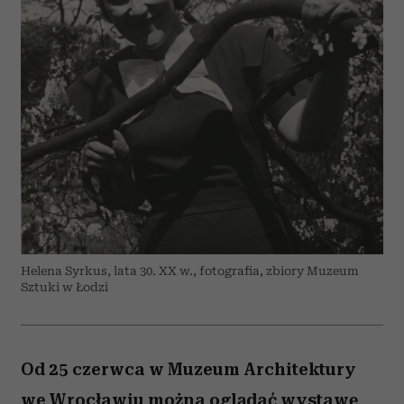
Helena Syrkus, lata 30. XX w., fotografia, zbiory Muzeum
Sztuki w Łodzi
Od 25 czerwca w Muzeum Architektury
we Wrocławiu można oglądać wystawę