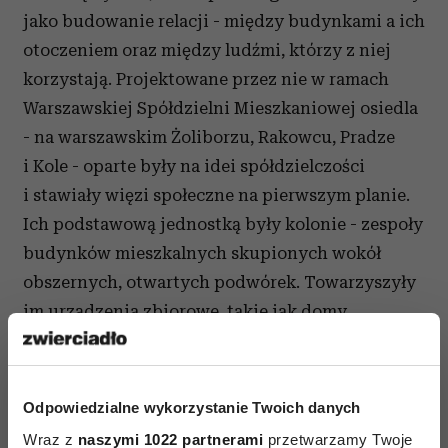
jako budowanie relacji - między budynkami a ich
otoczeniem oraz między ludźmi, którzy z niej
korzystają. Projektowane przez nie w ramach
Warszawskiej Spółdzielni Mieszkaniowej osiedla
- na warszawskim Żoliborzu, Rakowcu, Pradze
i Kole - oparte były na idei spółdzielczości
i stawiały więzi społeczne na pierwszym planie.
Ich podstawową jednostką były kolonie - zespoły
budynków mieszkalnych skupionych wokół
obszernych, otwartych podwórek. Towarzyszyły
im urządzenia zbiorowe, takie jak domy
społeczne, przedszkola, szkoły, sklepy czy lokale
gastronomiczne, dostępne w niewielkiej
odległości od domu. Ważną funkcję pełniła też
Odpowiedzialne wykorzystanie Twoich danych
zieleń - trzecia, obok światła i powietrza,
Wraz z
naszymi 1022 partnerami
przetwarzamy Twoje