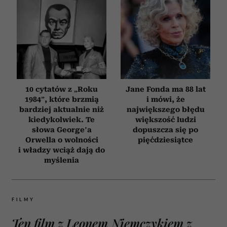
10 cytatów z „Roku
Jane Fonda ma 88 lat
1984”, które brzmią
i mówi, że
bardziej aktualnie niż
największego błędu
kiedykolwiek. Te
większość ludzi
słowa George’a
dopuszcza się po
Orwella o wolności
pięćdziesiątce
i władzy wciąż dają do
myślenia
FILMY
Ten film z Leonem Niemczykiem z