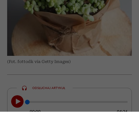
(Fot. fottodk via Getty Images)
ODSŁUCHAJ ARTYKUŁ
00:00
04:26