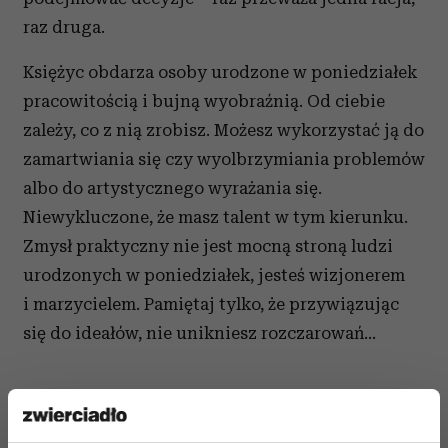
raz druga.
Księżyc obdarza osoby urodzone w poniedziałek
pracowitością i bujną wyobraźnią. Od ciebie
zależy, co z nią zrobisz. Możesz wykorzystać ją do
zamartwiania się czy wyolbrzymiania problemów
albo do artystycznego wyrażania się.
Niewykluczone, że masz talent w tym kierunku.
Zmysł praktyczny nie jest mocną stroną ludzi
urodzonych w poniedziałek, jesteś wizjonerem
i marzycielem. Pamiętaj tylko, że przywiązując
się do ideałów, nie unikniesz rozczarowań...