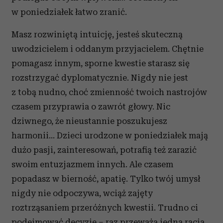
w poniedziałek łatwo zranić.
Masz rozwiniętą intuicję, jesteś skuteczną
uwodzicielem i oddanym przyjacielem. Chętnie
pomagasz innym, sporne kwestie starasz się
rozstrzygać dyplomatycznie. Nigdy nie jest
z tobą nudno, choć zmienność twoich nastrojów
czasem przyprawia o zawrót głowy. Nic
dziwnego, że nieustannie poszukujesz
harmonii... Dzieci urodzone w poniedziałek mają
dużo pasji, zainteresowań, potrafią też zarazić
swoim entuzjazmem innych. Ale czasem
popadasz w bierność, apatię. Tylko twój umysł
nigdy nie odpoczywa, wciąż zajęty
roztrząsaniem przeróżnych kwestii. Trudno ci
podejmować decyzje – raz przeważa jedna racja,