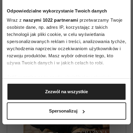
Odpowiedzialne wykorzystanie Twoich danych
ASTROLOGIA
HOROSKOP
Wraz z
naszymi 1022 partnerami
przetwarzamy Twoje
osobiste dane, np. adres IP, korzystając z takich
technologii jak pliki cookie, w celu wyświetlania
AUTOPROMOCJA
spersonalizowanych reklam i treści, analizowania tychże,
wychodzenia naprzeciw oczekiwaniom użytkowników i
rozwoju produktów. Masz wybór odnośnie tego, kto
używa Twoich danych i w jakich celach to robi.
Jeśli wyrazisz na to zgodę, chcielibyśmy również:
Gromadzić dane dotyczące Twojej lokalizacji
Zezwól na wszystkie
geograficznej z dokładnością nawet do kilku metrów
Identyfikować Twoje urządzenie, aktywnie
analizując charakteryzującego je zbiory danych
Spersonalizuj
(fingerprinting, czyli wirtualny odcisk palca)
Dowiedz się więcej odnośnie tego, jak Twoje osobiste
dane są przetwarzane oraz ustaw własne preferencje w