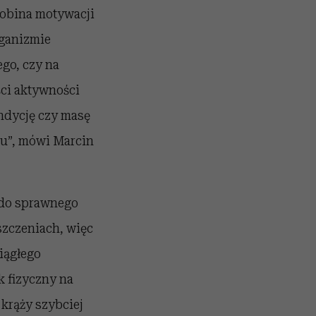
robina motywacji
rganizmie
ego, czy na
ści aktywności
ndycję czy masę
ku”, mówi Marcin
 do sprawnego
szczeniach, więc
iągłego
k fizyczny na
 krąży szybciej