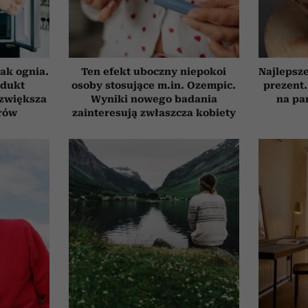
ak ognia.
Ten efekt uboczny niepokoi
Najlepsz
odukt
osoby stosujące m.in. Ozempic.
prezent.
 zwiększa
Wyniki nowego badania
na pa
rów
zainteresują zwłaszcza kobiety