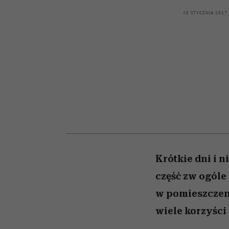
kawę z Kasią Miller”, s.
girls”
odc. 7]
25 STYCZNIA 2017
Krótkie dni i 
część zw ogóle
w pomieszczen
wiele korzyści 