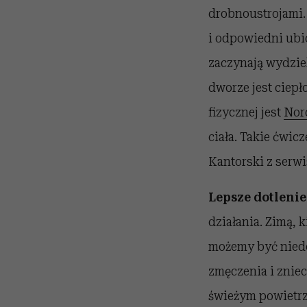
drobnoustrojami.
i odpowiedni ubió
zaczynają wydziel
dworze jest ciepł
fizycznej jest
Nor
ciała. Takie ćwic
Kantorski z serw
Lepsze dotlenie
działania. Zimą,
możemy być niedot
zmęczenia i znie
świeżym powietrzu