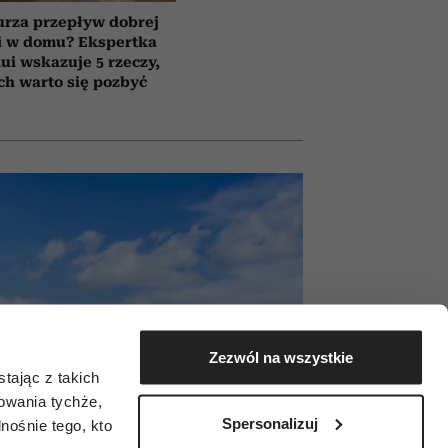
urza przepływ dobrej
i w domu? Ekspertka
ui wskazuje 5 rzeczy,
ch warto się pozbyć
Zezwól na wszystkie
tając z takich
zowania tychże,
Spersonalizuj
ośnie tego, kto