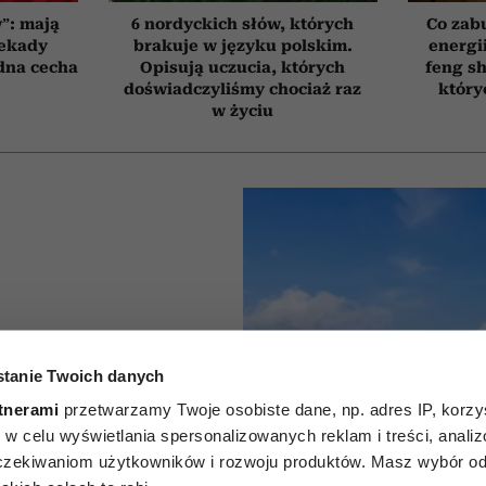
”: mają
6 nordyckich słów, których
Co zab
dekady
brakuje w języku polskim.
energi
edna cecha
Opisują uczucia, których
feng sh
doświadczyliśmy chociaż raz
który
w życiu
py bez
tanie Twoich danych
 mniej
tnerami
przetwarzamy Twoje osobiste dane, np. adres IP, korzys
ie, w celu wyświetlania spersonalizowanych reklam i treści, anali
łek. Są
zekiwaniom użytkowników i rozwoju produktów. Masz wybór odn