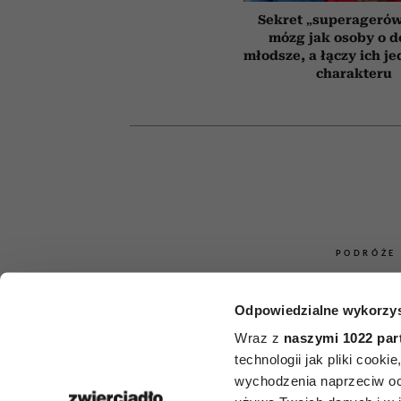
Sekret „superagerów
mózg jak osoby o 
młodsze, a łączy ich j
charakteru
PODRÓŻE
Greckie wys
Odpowiedzialne wykorzys
tłumów – 5
Wraz z
naszymi 1022 par
technologii jak pliki cook
znanych pere
wychodzenia naprzeciw oc