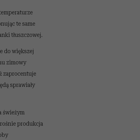
 temperaturze
onując te same
nki tłuszczowej.
e do większej
temu zimowy
eż zaprocentuje
ędą sprawiały
a świeżym
 rośnie produkcja
oby