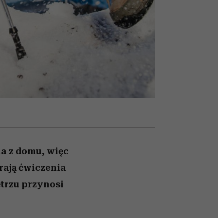
nił
relację z pieniędzmi
ane
zonu
ia z domu, więc
rają ćwiczenia
trzu przynosi