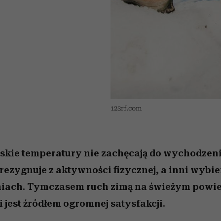
 5,
kwestie, o których wciąż
skutki dla związku i dla
Miller s. 5, odc. 6]
Raport Lyst ujaw
boimy się mówić
partnerki
najbardziej pożąd
ubrania i marki se
123rf.com
niskie temperatury nie zachęcają do wychodzen
 rezygnuje z aktywności fizycznej, a inni wybie
iach. Tymczasem ruch zimą na świeżym powie
i jest źródłem ogromnej satysfakcji.