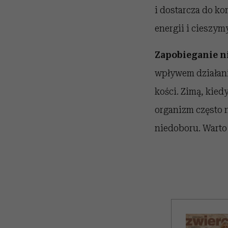
i dostarcza do ko
energii i cieszy
Zapobieganie 
wpływem działani
kości. Zimą, kied
organizm często 
niedoboru. Warto