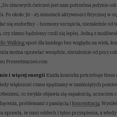
 „Do zimowych ćwiczeń jest nam potrzebna jedynie od
r. Po około 30 - 45 minutach aktywności fizycznej w o
ać się endorfiny – hormony szczęścia, niezależnie od t
o, czy zimno będziemy czuli się lepiej. Jedną z możliwo
dic Walking
sport dla każdego bez względu na wiek, ko
zenia można uprawiać wszędzie, niezależnie od pory ro
isu Prezentmarzeń.com
nie i więcej energii
Każda komórka potrzebuje tlenu
 kiedy większość czasu spędzamy w zamkniętych pomie
lenieni, co zwykle objawia się ospałością, uczuciem c
chęcenia, problemami z pamięcią i
koncentracją
. Wysiłe
 sprawia, że nasz oddech i tętno przyspiesza, a wtedy