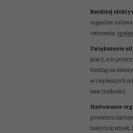
Bardziej efekty
organizm zużywa w
ćwiczenia,
spalam
Zwiększenie si
pracy, a to przyc
trening na świeży
w cieplejszych m
nam trudności.
Hartowanie org
powietrzu hartuj
białych krwinek,