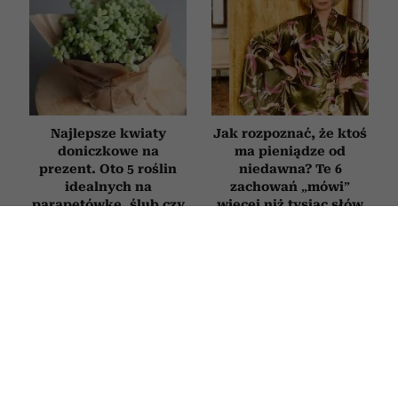
Najlepsze kwiaty
Jak rozpoznać, że ktoś
doniczkowe na
ma pieniądze od
prezent. Oto 5 roślin
niedawna? Te 6
idealnych na
zachowań „mówi”
parapetówkę, ślub czy
więcej niż tysiąc słów
urodziny
WNĘTRZA
Co zaburza przepływ dobrej energii w
domu? Ekspertka feng shui wskazuje
5 rzeczy, których warto się pozbyć