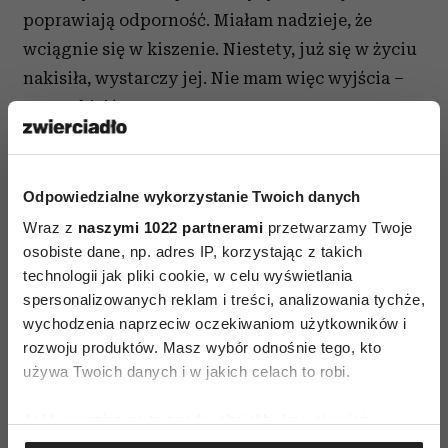
poprawiają odporność. Miałam nadzieje, że
wciągnie się w kiszenie. Niestety, już się w życiu
nakisiła, wystarczy jej. Nie mam więc wyjścia –
muszę kisić sama.
Z drżącym sercem, ale jednak – zrobiłam
pierwsze w życiu kimchi. Wyszło coś tak
Odpowiedzialne wykorzystanie Twoich danych
cuchnącego, że mój mąż, a nawet nasze koty
Wraz z
naszymi 1022 partnerami
przetwarzamy Twoje
odmówili wchodzenia do kuchni. Dzwonię do
osobiste dane, np. adres IP, korzystając z takich
znajomej z reklamacją. Ona oczywiście wie
technologii jak pliki cookie, w celu wyświetlania
o mnie wszystko. „A na jakiej desce kroiłaś? Jaką
spersonalizowanych reklam i treści, analizowania tychże,
wychodzenia naprzeciw oczekiwaniom użytkowników i
wzięłaś sól? Gdzie odstawiłaś słoje z kimchi
rozwoju produktów. Masz wybór odnośnie tego, kto
i dlaczego od razu próbowałaś robić tak trudną
używa Twoich danych i w jakich celach to robi.
kiszonkę?”. Okazuje się, że popełniłam wszystkie
kiszeniowe błędy: wzięłam wodę z kranu, która
Jeśli wyrazisz na to zgodę, chcielibyśmy również:
zawiera przecież chlor, wstawiałam kimchi do
Gromadzić dane dotyczące Twojej lokalizacji