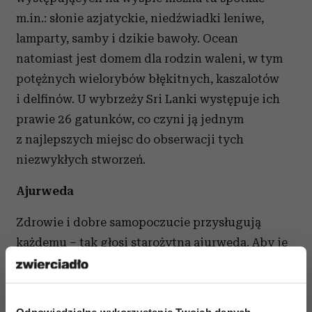
m.in.: słonie azjatyckie, niedźwiadki leniwe,
lamparty, samby i dzikie bawoły. Ocean
natomiast jest domem dla rodzin waleni, w tym
potężnych wielorybów błękitnych, kaszalotów
i delfinów. U wybrzeży Sri Lanki występuje ich
prawie 26 gatunków, co czyni ją jednym
z najlepszych miejsc do obserwacji tych
niezwykłych stworzeń.
Ajurweda
Zdrowie i dobre samopoczucie przysługują
każdemu – tak głosi starożytna ajurweda. Aby je
osiągnąć, trzeba jednak nauczyć się, jak połączyć
ciało, duszę, umysł i zmysły w jedność. Sri Lanka
jest wprost wymarzonym miejscem do tego celu.