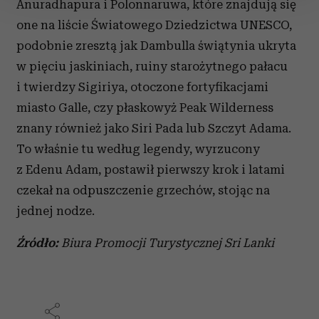
Anuradhapura i Polonnaruwa, które znajdują się
one na liście Światowego Dziedzictwa UNESCO,
Wykorzystujemy pliki cookie do spersonalizowania treści
podobnie zresztą jak Dambulla świątynia ukryta
i reklam, aby oferować funkcje społecznościowe i
w pięciu jaskiniach, ruiny starożytnego pałacu
analizować ruch w naszej witrynie. Informacje o tym, jak
korzystasz z naszej witryny, udostępniamy partnerom
i twierdzy Sigiriya, otoczone fortyfikacjami
społecznościowym, reklamowym i analitycznym.
miasto Galle, czy płaskowyż Peak Wilderness
Partnerzy mogą połączyć te informacje z innymi danymi
znany również jako Siri Pada lub Szczyt Adama.
otrzymanymi od Ciebie lub uzyskanymi podczas
To właśnie tu według legendy, wyrzucony
korzystania z ich usług.
z Edenu Adam, postawił pierwszy krok i latami
czekał na odpuszczenie grzechów, stojąc na
jednej nodze.
Źródło:
Biura Promocji Turystycznej Sri Lanki