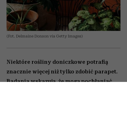
(Fot. Delmaine Donson via Getty Images)
Niektóre rośliny doniczkowe potrafią
znacznie więcej niż tylko zdobić parapet.
Badania wskazują, że mogą pochłaniać
część zanieczyszczeń i tworzyć
przyjemniejszy mikroklimat w domu.
Sprawdź, które gatunki warto wybrać.