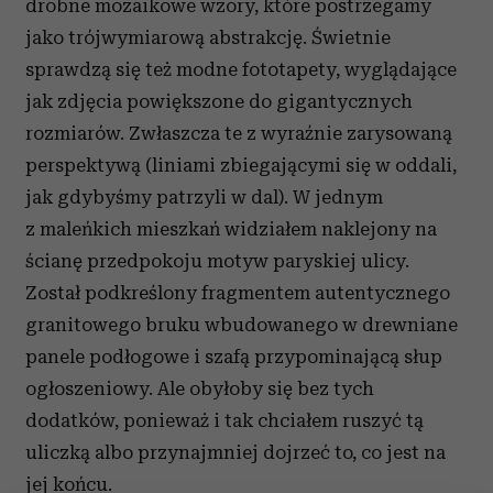
drobne mozaikowe wzory, które postrzegamy
jako trójwymiarową abstrakcję. Świetnie
sprawdzą się też modne fototapety, wyglądające
jak zdjęcia powiększone do gigantycznych
rozmiarów. Zwłaszcza te z wyraźnie zarysowaną
perspektywą (liniami zbiegającymi się w oddali,
jak gdybyśmy patrzyli w dal). W jednym
z maleńkich mieszkań widziałem naklejony na
ścianę przedpokoju motyw paryskiej ulicy.
Został podkreślony fragmentem autentycznego
granitowego bruku wbudowanego w drewniane
panele podłogowe i szafą przypominającą słup
ogłoszeniowy. Ale obyłoby się bez tych
dodatków, ponieważ i tak chciałem ruszyć tą
uliczką albo przynajmniej dojrzeć to, co jest na
jej końcu.