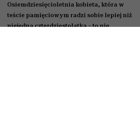
Osiemdziesięcioletnia kobieta, która w
teście pamięciowym radzi sobie lepiej niż
niejedna czterdziestolatka – to nie
wyjątek, lecz zjawisko, które od 25 lat
opisują naukowcy z Northwestern
University. W najnowszej publikacji w
„Alzheimer's & Dementia” zespół ujawnia,
co łączy osoby określane mianem
„superagerów”.
By zakwalifikować się do tego elitarnego grona,
trzeba mieć co najmniej 80 lat i zapamiętać
przynajmniej dziewięć z piętnastu słów
odczytanych pół godziny wcześniej – wynik,