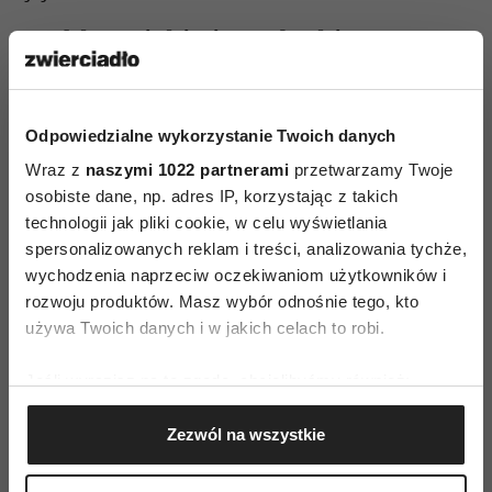
Meble – niskie i z połyskiem
Rozwiązaniem uniwersalnym są niskie, proste,
modułowe kubiki, ustawione w linii.
Odpowiedzialne wykorzystanie Twoich danych
Zapomnijmy o szafach. Chyba, że będą wyrastać
Wraz z
naszymi 1022 partnerami
przetwarzamy Twoje
z podłogi i sięgać sufitu, a dodatkowo
osobiste dane, np. adres IP, korzystając z takich
pomalujemy je połyskującym lakierem. Wtedy w
technologii jak pliki cookie, w celu wyświetlania
ich frontach odbije się wnętrze mieszkania lub –
spersonalizowanych reklam i treści, analizowania tychże,
jeszcze lepiej – widok za oknem.
wychodzenia naprzeciw oczekiwaniom użytkowników i
rozwoju produktów. Masz wybór odnośnie tego, kto
Wyobraźmy sobie nieduży salon z linią takich
używa Twoich danych i w jakich celach to robi.
właśnie mebli wzdłuż oświetlonej od góry jasnej
Jeśli wyrazisz na to zgodę, chcielibyśmy również:
ściany. W pobliżu znajduje się rozłożysta
Gromadzić dane dotyczące Twojej lokalizacji
modułowa jasnoszara kanapa. Za nią – okna
Zezwól na wszystkie
geograficznej z dokładnością nawet do kilku metrów
z zasłonami, które zwisają z sufitu i kładą się na
Identyfikować Twoje urządzenie, aktywnie
podłodze. Właśnie z sufitu a nie znad samego
analizując charakteryzującego je zbiory danych