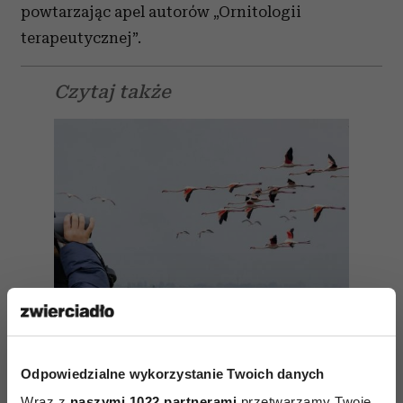
powtarzając apel autorów „Ornitologii
terapeutycznej”.
Czytaj także
Odpowiedzialne wykorzystanie Twoich danych
Wraz z
naszymi 1022 partnerami
przetwarzamy Twoje