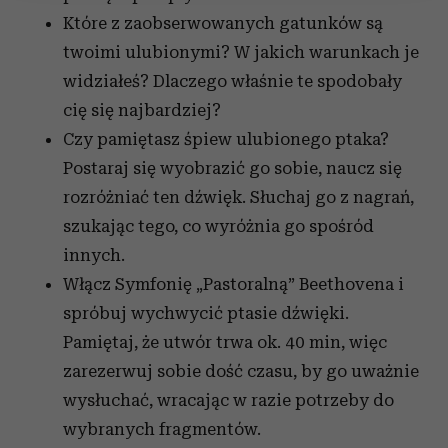
Wykorzystujemy pliki cookie do spersonalizowania treści
Które z zaobserwowanych gatunków są
i reklam, aby oferować funkcje społecznościowe i
twoimi ulubionymi? W jakich warunkach je
analizować ruch w naszej witrynie. Informacje o tym, jak
widziałeś? Dlaczego właśnie te spodobały
korzystasz z naszej witryny, udostępniamy partnerom
cię się najbardziej?
społecznościowym, reklamowym i analitycznym.
Partnerzy mogą połączyć te informacje z innymi danymi
Czy pamiętasz śpiew ulubionego ptaka?
otrzymanymi od Ciebie lub uzyskanymi podczas
Postaraj się wyobrazić go sobie, naucz się
korzystania z ich usług.
rozróżniać ten dźwięk. Słuchaj go z nagrań,
szukając tego, co wyróżnia go spośród
innych.
Włącz Symfonię „Pastoralną” Beethovena i
spróbuj wychwycić ptasie dźwięki.
Pamiętaj, że utwór trwa ok. 40 min, więc
zarezerwuj sobie dość czasu, by go uważnie
wysłuchać, wracając w razie potrzeby do
wybranych fragmentów.