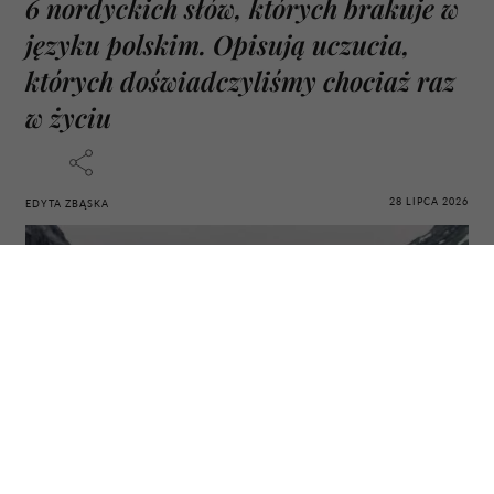
6 nordyckich słów, których brakuje w
języku polskim. Opisują uczucia,
których doświadczyliśmy chociaż raz
w życiu
28 LIPCA 2026
EDYTA ZBĄSKA