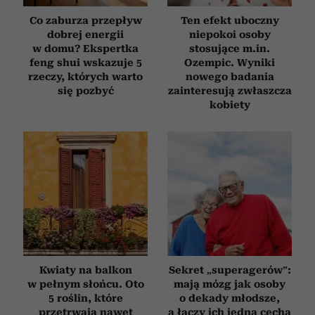
Co zaburza przepływ
Ten efekt uboczny
dobrej energii
niepokoi osoby
w domu? Ekspertka
stosujące m.in.
feng shui wskazuje 5
Ozempic. Wyniki
rzeczy, których warto
nowego badania
się pozbyć
zainteresują zwłaszcza
kobiety
Kwiaty na balkon
Sekret „superagerów”:
w pełnym słońcu. Oto
mają mózg jak osoby
5 roślin, które
o dekady młodsze,
przetrwają nawet
a łączy ich jedna cecha