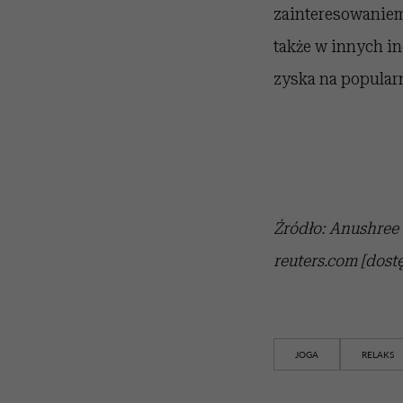
zainteresowaniem
także w innych in
zyska na popular
Źródło: Anushree F
reuters.com [dost
JOGA
RELAKS