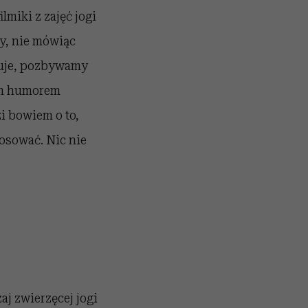
lmiki z zajęć jogi
y, nie mówiąc
ksuje, pozbywamy
kim humorem
i bowiem o to,
tosować. Nic nie
j zwierzęcej jogi