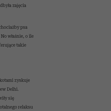
odbyła zajęcia
 chociażby psa
No właśnie, o ile
ferujące takie
z kotami zyskuje
ew Delhi.
iły się
otalnego relaksu