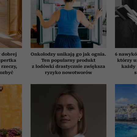
 dobrej
Onkolodzy unikają go jak ognia.
6 nawyków
spertka
Ten popularny produkt
którzy 
 rzeczy,
z lodówki drastycznie zwiększa
każdy 
pozbyć
ryzyko nowotworów
s