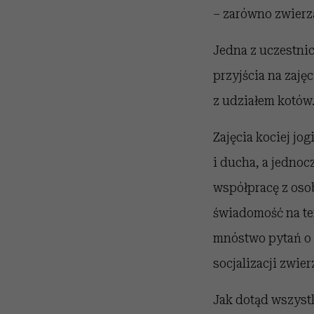
– zarówno zwierząt
Jedna z uczestnic
przyjścia na zajęc
z udziałem kotów.
Zajęcia kociej jo
i ducha, a jedno
współpracę z oso
świadomość na tem
mnóstwo pytań o 
socjalizacji zwie
Jak dotąd wszystk