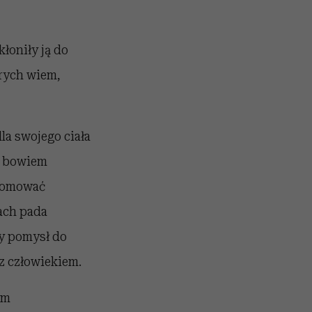
kłoniły ją do
tórych wiem,
la swojego ciała
i bowiem
promować
iach pada
ły pomysł do
 z człowiekiem.
ym