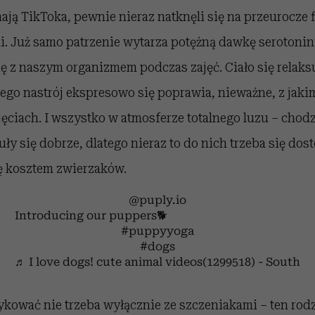
ają TikToka, pewnie nieraz natknęli się na przeurocze fi
i. Już samo patrzenie wytarza potężną dawkę serotonin
się z naszym organizmem podczas zajęć. Ciało się rela
 tego nastrój ekspresowo się poprawia, nieważne, z ja
jęciach. I wszystko w atmosferze totalnego luzu – chodz
uły się dobrze, dlatego nieraz to do nich trzeba się dos
 kosztem zwierzaków.
@puply.io
Introducing our puppers🐕
#puppyyoga
#dogs
♬ I love dogs! cute animal videos(1299518) - South
kować nie trzeba wyłącznie ze szczeniakami – ten rodza