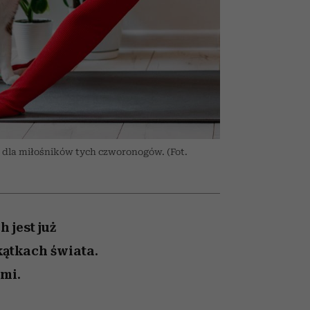
026/27
iej
zupełny brak ogłady
mogą zrobić rodzice
girls”
 dla miłośników tych czworonogów. (Fot.
 jest już
kątkach świata.
ami.