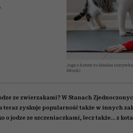
 5,
osób, które biorą na siebie za
powinien znać odpowiedź
Wiemy, gdzie go kupić
Miller s. 5, odc. 6]
sezon jesień–zima 2
mężczyzna jest mn
dużo
reaktywny”
A
Joga z kotem to idealna rozrywka
iStock)
 jodze ze zwierzakami? W Stanach Zjednoczonych
a teraz zyskuje popularność także w innych za
o o jodze ze szczeniaczkami, lecz także… z kot