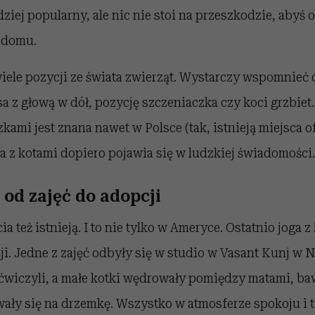
dziej popularny, ale nic nie stoi na przeszkodzie, abyś 
 domu.
wiele pozycji ze świata zwierząt. Wystarczy wspomnieć
a z głową w dół, pozycję szczeniaczka czy koci grzbiet. 
zkami jest znana nawet w Polsce (tak, istnieją miejsca o
oga z kotami dopiero pojawia się w ludzkiej świadomości.
 od zajęć do adopcji
ia też istnieją. I to nie tylko w Ameryce. Ostatnio joga 
i. Jedne z zajęć odbyły się w studio w Vasant Kunj w N
ćwiczyli, a małe kotki wędrowały pomiędzy matami, baw
ały się na drzemkę. Wszystko w atmosferze spokoju i t