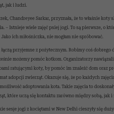
, jak i ludzi.
zek, Chandreyee Sarkar, przyznała, że to właśnie koty s
ia. – Istnieje wiele zajęć psiej jogi. To są pierwsze, o k
 Jako ich miłośniczka, nie mogłam nie spróbować.
gi łączą przyjemne z pożytecznym. Robimy coś dobrego d
cześnie możemy pomóc kotkom. Organizatorzy nawiązal
bami ratującymi koty, by pomóc im znaleźć dom oraz 
at adopcji zwierząt. Okazuje się, że po każdych zajęc
możliwość adoptowania kota. Takie zajęcia to doskona
rząt, które uczą się kontaktu zarówno między sobą, jak i
ie sesje jogi z kociętami w New Delhi cieszyły się duż