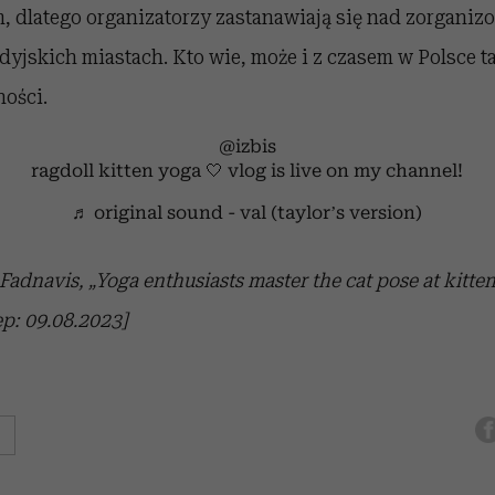
, dlatego organizatorzy zastanawiają się nad zorganiz
dyjskich miastach. Kto wie, może i z czasem w Polsce t
ności.
@izbis
ragdoll kitten yoga 🤍 vlog is live on my channel!
♬ original sound - val (taylor’s version)
adnavis, „Yoga enthusiasts master the cat pose at kitten
ęp: 09.08.2023]