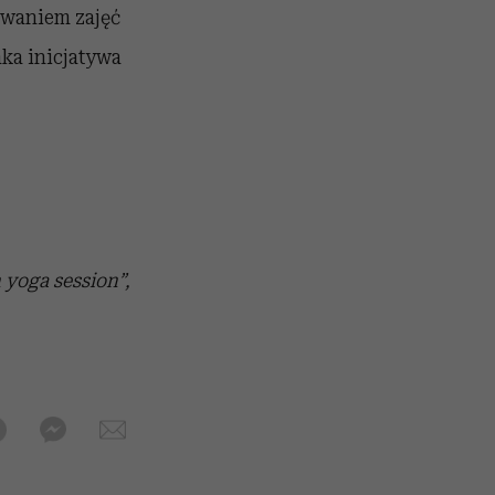
owaniem zajęć
aka inicjatywa
 yoga session”,