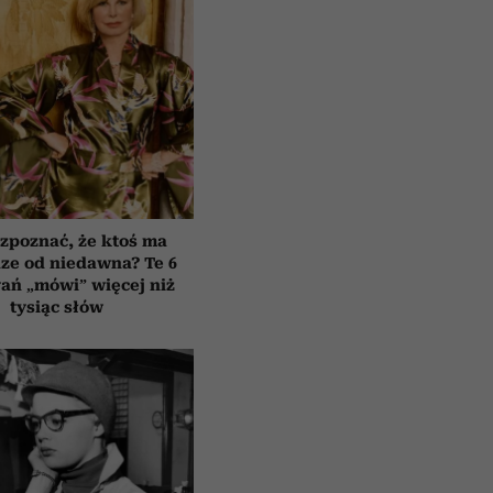
zpoznać, że ktoś ma
ze od niedawna? Te 6
ań „mówi” więcej niż
tysiąc słów