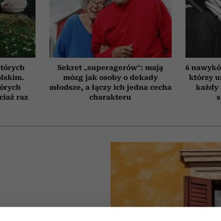
których
Sekret „superagerów”: mają
6 nawyków
olskim.
mózg jak osoby o dekady
którzy 
tórych
młodsze, a łączy ich jedna cecha
każdy 
ciaż raz
charakteru
s