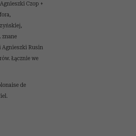
 Agnieszki Czop +
ora,
zyńskiej,
. znane
i Agnieszki Rusin
orów. Łącznie we
lonaise de
el.