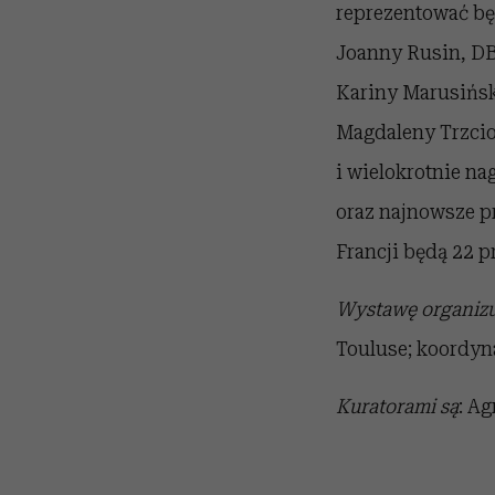
reprezentować bę
Joanny Rusin, DB
Kariny Marusiński
Magdaleny Trzcio
i wielokrotnie na
oraz najnowsze pr
Francji będą 22 p
Wystawę organizu
Touluse; koordyna
Kuratorami są
: A