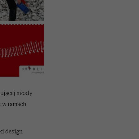
tującej młody
h w ramach
ki design