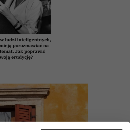
 ludzi inteligentnych,
umieją porozmawiać na
temat. Jak poprawić
woją erudycję?