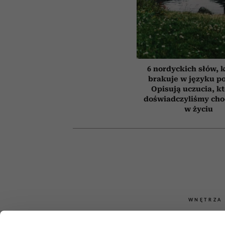
6 nordyckich słów, 
brakuje w języku p
Opisują uczucia, k
doświadczyliśmy cho
w życiu
WNĘTRZA