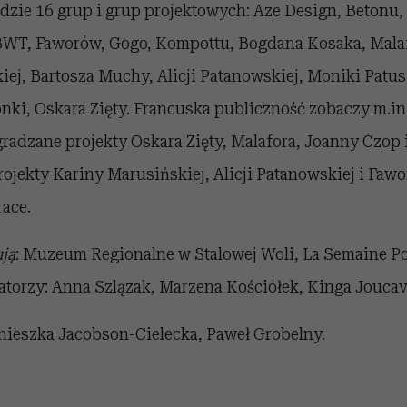
dzie 16 grup i grup projektowych: Aze Design, Betonu,
WT, Faworów, Gogo, Kompottu, Bogdana Kosaka, Malaf
ej, Bartosza Muchy, Alicji Patanowskiej, Moniki Patus
nki, Oskara Zięty. Francuska publiczność zobaczy m.in
gradzane projekty Oskara Zięty, Malafora, Joanny Czop 
ojekty Kariny Marusińskiej, Alicji Patanowskiej i Faw
race.
ją
: Muzeum Regionalne w Stalowej Woli, La Semaine Po
torzy: Anna Szlązak, Marzena Kościółek, Kinga Joucavi
gnieszka Jacobson-Cielecka, Paweł Grobelny.