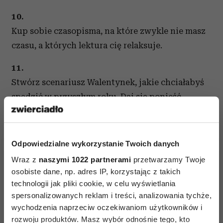
10.
Kup sobie czasopisma, na które zwykle nie masz
czasu, a których lektura cię relaksuje.
11.
Stwórz scenariusz Walentynek, jakie chciałabyś
spędzić w przyszłym roku. Daj się ponieść
wyobraźni.
12.
Odpowiedzialne wykorzystanie Twoich danych
Weź kąpiel z dodatkiem olejku lawendowego.
Wraz z
naszymi 1022 partnerami
przetwarzamy Twoje
Jego zapach pomaga mózgowi wytwarzać fale
osobiste dane, np. adres IP, korzystając z takich
alfa. Poczujesz się doskonale zrelaksowana
technologii jak pliki cookie, w celu wyświetlania
i zyskasz inną, lepszą perspektywę na ten dzień
spersonalizowanych reklam i treści, analizowania tychże,
i życie.
wychodzenia naprzeciw oczekiwaniom użytkowników i
rozwoju produktów. Masz wybór odnośnie tego, kto