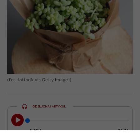
(Fot. fottodk via Getty Images)
ODSŁUCHAJ ARTYKUŁ
00:00
04:26