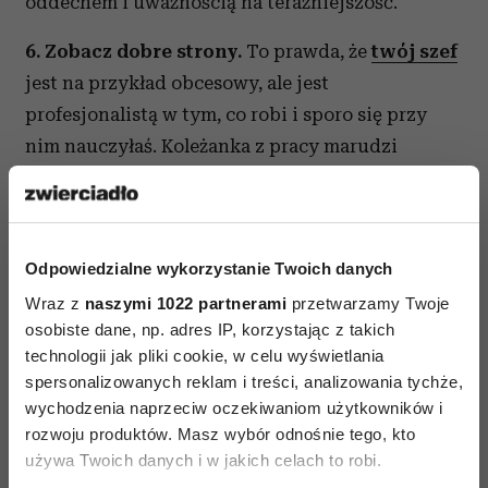
oddechem i uważnością na teraźniejszość.
6. Zobacz dobre strony.
To prawda, że
twój szef
jest na przykład obcesowy, ale jest
profesjonalistą w tym, co robi i sporo się przy
nim nauczyłaś. Koleżanka z pracy marudzi
i narzeka, ale dała ci kilka przepisów na
fantastyczne ciasta. Bądź wdzięczna za to, co
dobre. Twoje pozytywne emocje mogą
Odpowiedzialne wykorzystanie Twoich danych
zneutralizować to, co widzisz jako negatywne.
Wysyłaj tym ludziom ciepłe uczucia i dobrze im
Wraz z
naszymi 1022 partnerami
przetwarzamy Twoje
osobiste dane, np. adres IP, korzystając z takich
życz.
technologii jak pliki cookie, w celu wyświetlania
spersonalizowanych reklam i treści, analizowania tychże,
wychodzenia naprzeciw oczekiwaniom użytkowników i
rozwoju produktów. Masz wybór odnośnie tego, kto
używa Twoich danych i w jakich celach to robi.