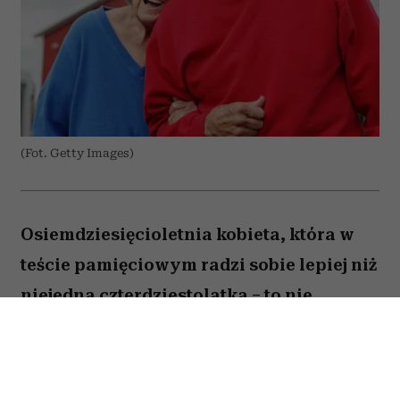
(Fot. Getty Images)
Osiemdziesięcioletnia kobieta, która w
teście pamięciowym radzi sobie lepiej niż
niejedna czterdziestolatka – to nie
wyjątek, lecz zjawisko, które od 25 lat
opisują naukowcy z Northwestern
University. W najnowszej publikacji w