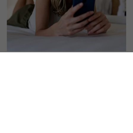
(Fot. Daniel de la Hoz/Getty Images)
Są ludzie, którzy niezwykle starannie
budują swój wizerunek w sieci i
regularnie zmieniają zdjęcie profilowe na
portalach społecznościowych. Ale nie
brakuje takich, którzy w internecie od lat