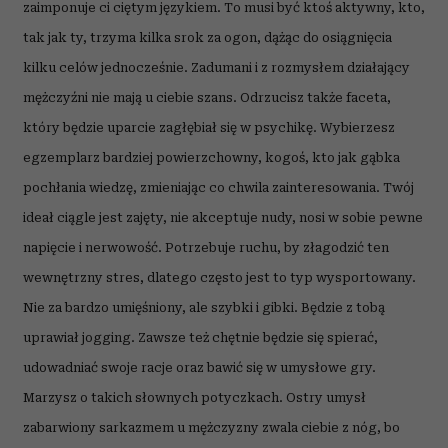
zaimponuje ci ciętym językiem. To musi być ktoś aktywny, kto,
tak jak ty, trzyma kilka srok za ogon, dążąc do osiągnięcia
kilku celów jednocześnie. Zadumani i z rozmysłem działający
mężczyźni nie mają u ciebie szans. Odrzucisz także faceta,
który będzie uparcie zagłębiał się w psychikę. Wybierzesz
egzemplarz bardziej powierzchowny, kogoś, kto jak gąbka
pochłania wiedzę, zmieniając co chwila zainteresowania. Twój
ideał ciągle jest zajęty, nie akceptuje nudy, nosi w sobie pewne
napięcie i nerwowość. Potrzebuje ruchu, by złagodzić ten
wewnętrzny stres, dlatego często jest to typ wysportowany.
Nie za bardzo umięśniony, ale szybki i gibki. Będzie z tobą
uprawiał jogging. Zawsze też chętnie będzie się spierać,
udowadniać swoje racje oraz bawić się w umysłowe gry.
Marzysz o takich słownych potyczkach. Ostry umysł
zabarwiony sarkazmem u mężczyzny zwala ciebie z nóg, bo