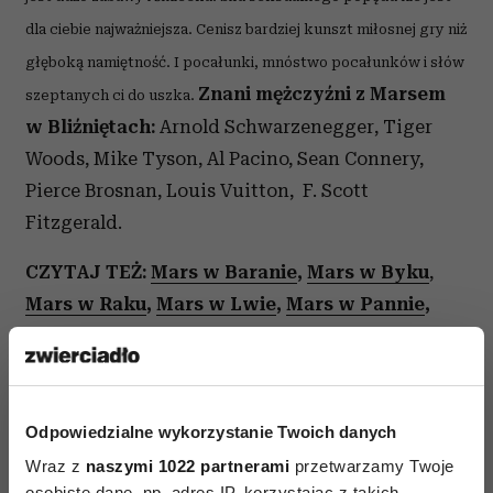
dla ciebie najważniejsza. Cenisz bardziej kunszt miłosnej gry niż
głęboką namiętność. I pocałunki, mnóstwo pocałunków i słów
Znani mężczyźni z Marsem
szeptanych ci do uszka.
w Bliźniętach:
Arnold Schwarzenegger, Tiger
Woods, Mike Tyson, Al Pacino, Sean Connery,
Pierce Brosnan, Louis Vuitton, F. Scott
Fitzgerald.
CZYTAJ TEŻ:
Mars w Baranie
,
Mars w Byku
,
Mars w Raku
,
Mars w Lwie
,
Mars w Pannie
,
Mars w Wadze
,
Mars w Skorpionie
,
Mars
w Strzelcu
,
Mars w Koziorożcu
,
Mars
w Wodniku
,
Mars w Rybach.
Odpowiedzialne wykorzystanie Twoich danych
MARS
w horoskopie urodzeniowym zdradza, jaki
Wraz z
naszymi 1022 partnerami
przetwarzamy Twoje
jest nasz Animus, czyli męski pierwiastek. Od
osobiste dane, np. adres IP, korzystając z takich