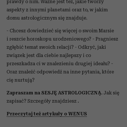
prawdy o nim. Ważne jest też, jakie tworzy
i reklam, aby oferować funkcje społecznościowe i
aspekty z innymi planetami oraz to, w jakim
analizować ruch w naszej witrynie. Informacje o tym, jak
domu astrologicznym się znajduje.
korzystasz z naszej witryny, udostępniamy partnerom
społecznościowym, reklamowym i analitycznym.
- Chcesz dowiedzieć się więcej o swoim Marsie
Partnerzy mogą połączyć te informacje z innymi danymi
otrzymanymi od Ciebie lub uzyskanymi podczas
i reszcie horoskopu urodzeniowego? - Pragniesz
korzystania z ich usług.
zgłębić temat swoich relacji? - Odkryć, jaki
związek jest dla ciebie najlepszy i co
przeszkadza ci w znalezieniu drugiej ideału? -
Oraz znaleźć odpowiedź na inne pytania, które
cię nurtują?
Zapraszam na SESJĘ ASTROLOGICZNĄ.
Jak się
zapisać? Szczegóły znajdziesz
.
Przeczytaj też artykuły o WENUS