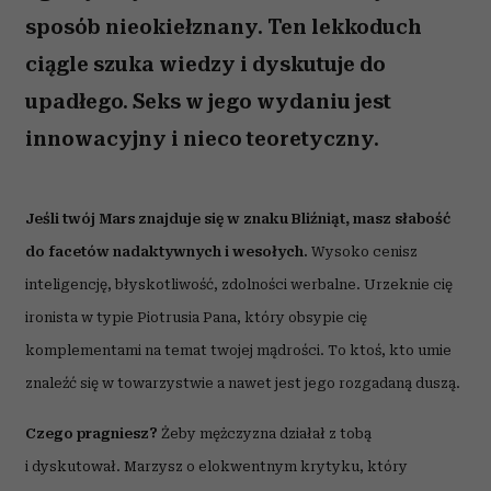
sposób nieokiełznany. Ten lekkoduch
ciągle szuka wiedzy i dyskutuje do
upadłego. Seks w jego wydaniu jest
innowacyjny i nieco teoretyczny.
Jeśli twój Mars znajduje się w znaku Bliźniąt, masz słabość
do facetów nadaktywnych i wesołych.
Wysoko cenisz
inteligencję, błyskotliwość, zdolności werbalne. Urzeknie cię
ironista w typie Piotrusia Pana, który obsypie cię
komplementami na temat twojej mądrości. To ktoś, kto umie
znaleźć się w towarzystwie a nawet jest jego rozgadaną duszą.
Czego pragniesz?
Żeby mężczyzna działał z tobą
i dyskutował. Marzysz o elokwentnym krytyku, który