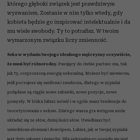
którego głęboki związek jest prawdziwym
wyzwaniem. Zostanie w nim tylko wtedy, gdy
kobieta będzie go inspirować intelektualnie i da
mu wiele swobody. Ty to potrafisz. W twoim
wymarzonym związku liczy zmienność.
Seks w wydaniu twojego idealnego mężczyzny oczywiście,
że musi być różnorodny.
Pasujący do ciebie partner ma, tak
jak ty, rozproszoną energię seksualną. Możesz być niewierna,
jeśli poczujesz się usidlona i znudzona, dlatego w sypialni
pożądane są ciągle nowe zabawki, nowe pozycje, nowe
pomysły. W łóżku lubisz mówić i w ogóle masz tendencje do
teoretyzowania o seksie. Dlatego wasza gra wstępna może
składać się ze słów, dużej ilości słów. Uwielbiasz być
uwiedziona słowami i dowcipem. Lubisz, jak w twojej sypialni
jest dużo zabawy i śmiechu. Siła seksualnego popędu nie jest