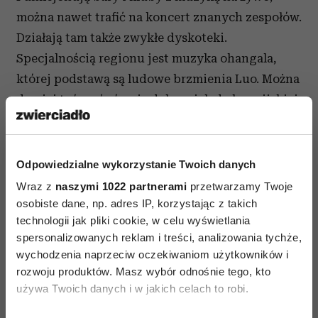
można nawet trafić na koncert znanych zespołów.
Działają tam także zwykłe dyskoteki.
Specjalnością regionu jest muzyka ohangala,
której podstawą są ludowe brzmienia Luo. Można
do niej tańczyć równie dobrze jak do kongijskiej
muzyki lingala (zwanej kongijską soukous) lub
do typowego kenijskiego benga, często
grywanego i w dużej mierze zakorzenionego w
Odpowiedzialne wykorzystanie Twoich danych
kulturze Luo.
Wraz z
naszymi 1022 partnerami
przetwarzamy Twoje
WIKTORIA
osobiste dane, np. adres IP, korzystając z takich
technologii jak pliki cookie, w celu wyświetlania
Widok na zachód z Kisumu niewiele mówi nam o
spersonalizowanych reklam i treści, analizowania tychże,
wielkości Victoria Nyanza. Tymczasem Jezioro
wychodzenia naprzeciw oczekiwaniom użytkowników i
Wiktorii to drugi na świecie pod względem
rozwoju produktów. Masz wybór odnośnie tego, kto
używa Twoich danych i w jakich celach to robi.
wielkości akwen śródlądowy (po Jeziorze
Górnym w Ameryce). Jego powierzchnia wynosi