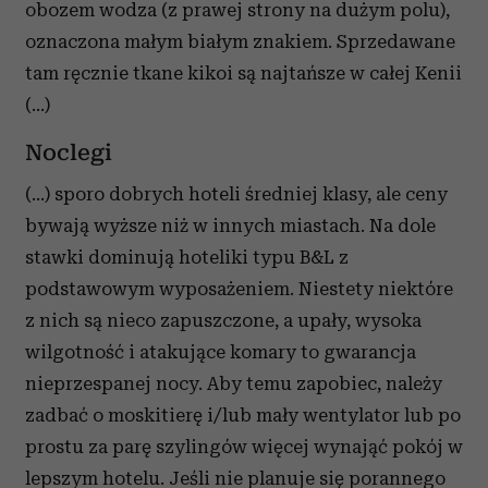
obozem wodza (z prawej strony na dużym polu),
oznaczona małym białym znakiem. Sprzedawane
tam ręcznie tkane kikoi są najtańsze w całej Kenii
(…)
Noclegi
(…) sporo dobrych hoteli średniej klasy, ale ceny
bywają wyższe niż w innych miastach. Na dole
stawki dominują hoteliki typu B&L z
podstawowym wyposażeniem. Niestety niektóre
z nich są nieco zapuszczone, a upały, wysoka
wilgotność i atakujące komary to gwarancja
nieprzespanej nocy. Aby temu zapobiec, należy
zadbać o moskitierę i/lub mały wentylator lub po
prostu za parę szylingów więcej wynająć pokój w
lepszym hotelu. Jeśli nie planuje się porannego