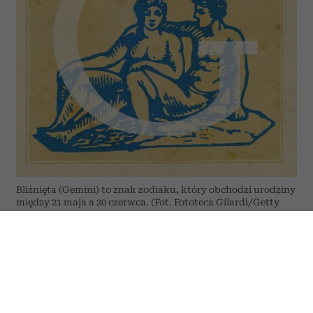
Bliźnięta (Gemini) to znak zodiaku, który obchodzi urodziny
między 21 maja a 20 czerwca. (Fot. Fototeca Gilardi/Getty
Images)
Przed Bliźniętami tydzień pełen nowych
kontaktów, inspirujących rozmów i okazji