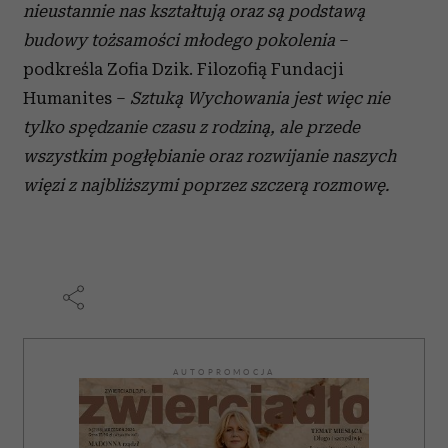
nieustannie nas kształtują oraz są podstawą
korzystasz z naszej witryny, udostępniamy partnerom
budowy tożsamości młodego pokolenia
–
społecznościowym, reklamowym i analitycznym.
podkreśla Zofia Dzik. Filozofią Fundacji
Partnerzy mogą połączyć te informacje z innymi danymi
otrzymanymi od Ciebie lub uzyskanymi podczas
Humanites –
Sztuką Wychowania jest więc nie
korzystania z ich usług.
tylko spędzanie czasu z rodziną, ale przede
wszystkim pogłębianie oraz rozwijanie naszych
więzi z najbliższymi poprzez szczerą rozmowę.
AUTOPROMOCJA