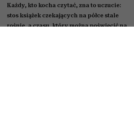
Każdy, kto kocha czytać, zna to uczucie:
stos książek czekających na półce stale
rośnie, a czasu, który można poświęcić na
lekturę, ubywa. A przecież obok głośnych
nowości i sezonowych bestsellerów są
jeszcze te tytuły, które od lat wracają w
kolejnych zestawieniach
najważniejszych książek świata. Po które
warto sięgnąć? Zajrzałam do listy
Encyklopedii Britannica i wybrałam z
niej pięć tytułów, które zdaniem wielu
warto przeczytać przed śmiercią. Łączy je
nie tylko miejsce w literackim kanonie,