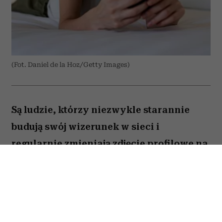
(Fot. Daniel de la Hoz/Getty Images)
Są ludzie, którzy niezwykle starannie
budują swój wizerunek w sieci i
regularnie zmieniają zdjęcie profilowe na
portalach społecznościowych. Ale nie
brakuje takich, którzy w internecie od lat
używają tej samej fotki – nawet gdy
zdążyli skończyć studia, założyć rodzinę i