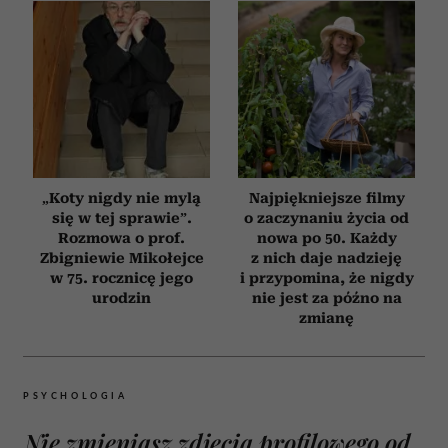
„Koty nigdy nie mylą
Najpiękniejsze filmy
się w tej sprawie”.
o zaczynaniu życia od
Rozmowa o prof.
nowa po 50. Każdy
Zbigniewie Mikołejce
z nich daje nadzieję
w 75. rocznicę jego
i przypomina, że nigdy
urodzin
nie jest za późno na
zmianę
PSYCHOLOGIA
Nie zmieniasz zdjęcia profilowego od