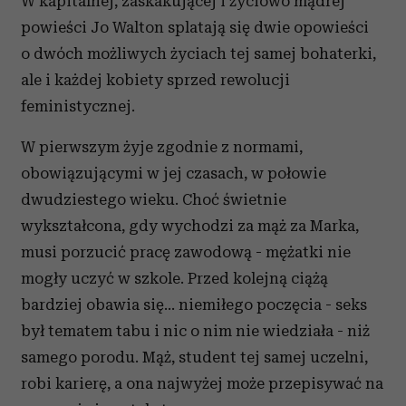
W kapitalnej, zaskakującej i życiowo mądrej
powieści Jo Walton splatają się dwie opowieści
o dwóch możliwych życiach tej samej bohaterki,
ale i każdej kobiety sprzed rewolucji
feministycznej.
W pierwszym żyje zgodnie z normami,
obowiązującymi w jej czasach, w połowie
dwudziestego wieku. Choć świetnie
wykształcona, gdy wychodzi za mąż za Marka,
musi porzucić pracę zawodową - mężatki nie
mogły uczyć w szkole. Przed kolejną ciążą
bardziej obawia się… niemiłego poczęcia - seks
był tematem tabu i nic o nim nie wiedziała - niż
samego porodu. Mąż, student tej samej uczelni,
robi karierę, a ona najwyżej może przepisywać na