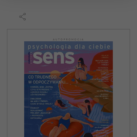
zmienić lub wycofać swoją zgodę w dowolnej chwili.
Wykorzystujemy pliki cookie do spersonalizowania treści
i reklam, aby oferować funkcje społecznościowe i
analizować ruch w naszej witrynie. Informacje o tym, jak
korzystasz z naszej witryny, udostępniamy partnerom
AUTOPROMOCJA
społecznościowym, reklamowym i analitycznym.
Partnerzy mogą połączyć te informacje z innymi danymi
otrzymanymi od Ciebie lub uzyskanymi podczas
korzystania z ich usług.