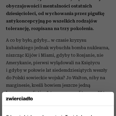
obyczajowości i mentalności ostatnich
dziesięcioleci, od wychowania przez pigułkę
antykoncepcyjną po wszelkich rodzajów
tolerancję, rozpisana na trzy pokolenia.
A co by było, gdyby… w czasie kryzysu
kubańskiego jednak wybuchła bomba nuklearna,
niszcząc Kijów i Miami, gdyby to Rosjanie, nie
Amerykanie, pierwsi wylądowali na Księżycu
i gdyby w połowie lat siedemdziesiątych weszły
do Polski sowieckie wojska? Jo Walton, niby na
marginesie, kreśli bowiem jeszcze jedną
brawurową „fiction”, tym razem polityczną. W ten
sposób dwie Patricie żyją także w dwóch różnych
światach zewnętrznych… Czy to możliwe, by
obie, nie tylko ta druga, przeżyły godne i pełne