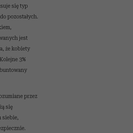
suje się typ
 do pozostałych.
kiem,
wanych jest
a, że kobiety
 Kolejne 3%
 zbuntowany
rozumiane przez
żą się
 siebie,
ezpiecznie.