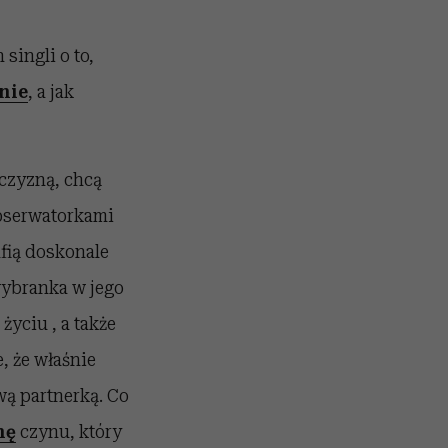
ingli o to,
nie
, a jak
żczyzną, chcą
obserwatorkami
afią doskonale
wybranka w jego
yciu , a także
, że właśnie
ą partnerką. Co
nę
czynu, który