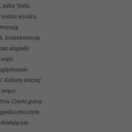
 autor Testu
i rodzin wynika,
eryzują
ek, konsekwencja,
ez singielki
 więzi
zględnianie
. Kobiety inaczej
m wręcz
tron. Często gubią
ngielka stworzyła
działającym