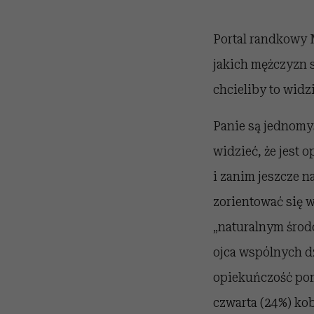
Portal randkowy 
jakich mężczyzn 
chcieliby to widz
Panie są jednomyś
widzieć, że jest
i zanim jeszcze n
zorientować się w
„naturalnym środo
ojca wspólnych dz
opiekuńczość pom
czwarta (24%) ko