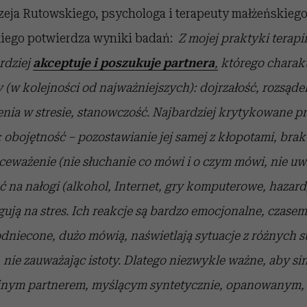
ja Rutowskiego, psychologa i terapeuty małżeńskiego,
iego potwierdza wyniki badań:
Z mojej praktyki terapi
rdziej
akceptuje i poszukuje partnera
,
którego charakt
 (w kolejności od najważniejszych): dojrzałość, rozsąd
nia w stresie, stanowczość. Najbardziej krytykowane prz
: obojętność – pozostawianie jej samej z kłopotami, brak
ceważenie (nie słuchanie co mówi i o czym mówi, nie uw
 na nałogi (alkohol, Internet, gry komputerowe, hazard)
gują na stres. Ich reakcje są bardzo emocjonalne, czase
odniecone, dużo mówią, naświetlają sytuacje z różnych s
, nie zauważając istoty. Dlatego niezwykle ważne, aby si
jnym partnerem, myślącym syntetycznie, opanowanym, 