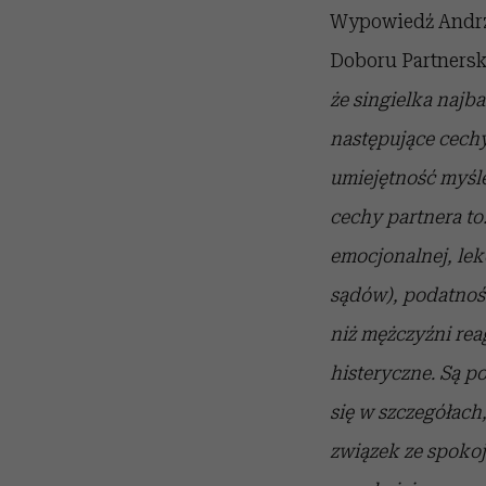
Wypowiedź Andrze
Doboru Partnersk
że singielka najba
następujące cechy
umiejętność myśle
cechy partnera to
emocjonalnej, lek
sądów), podatność
niż mężczyźni rea
histeryczne. Są p
się w szczegółach
związek ze spoko