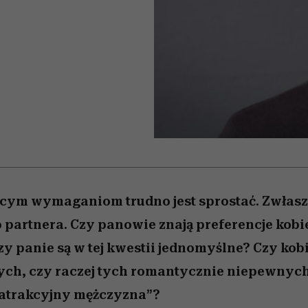
edź
 5,
j
Wiemy, gdzie go kupić
Miller s. 5, odc. 6]
niż się wydaje
sezon jesień–zima 2
cym wymaganiom trudno jest sprostać. Zwłasz
partnera. Czy panowie znają preferencje kobiet
y panie są w tej kwestii jednomyślne? Czy kob
ch, czy raczej tych romantycznie niepewnych?
„atrakcyjny mężczyzna”?