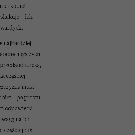
niej kobiet
skakuje – ich
twardych.
e najbardziej
 siebie mężczyzn
 przedsiębiorczą,
najczęściej
mężczyzna musi
obiet – po prostu
ści odpowiedź
 uwagą na ich
 częściej niż