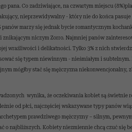
ego pana. Co zadziwiające, na czwartym miejscu (8%)pla
akujący, nieprzewidywalny - który nie do końca pasuje
8% panów marzy się jednak bycie romantycznym kochan
 i znikającym niczym Zorro. Najmniej panów zaintereso
j wrażliwości i delikatności. Tylko 3% z nich stwierdz
sować się typem niewinnym - nieśmiałym i subtelnym.
cyjnym mógłby stać się mężczyzna niekonwencjonalny,
adzonych wynika, że oczekiwania kobiet są świetnie 
leżnie od płci, najczęściej wskazywane typy panów wią
 archetypem prawdziwego mężczyzny – silnym, pewnym
ć o najbliższych. Kobiety niezmiennie chcą czuć się b