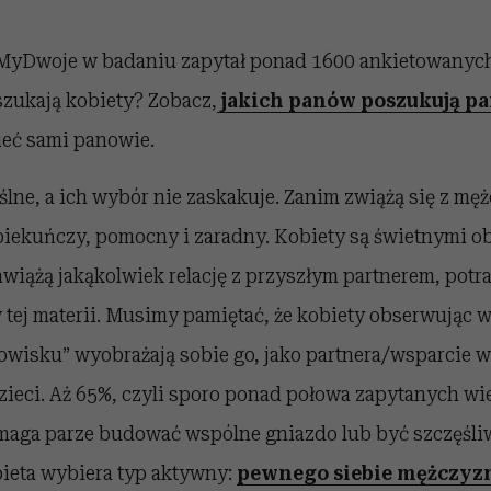
MyDwoje w badaniu zapytał ponad 1600 ankietowanych s
szukają kobiety? Zobacz,
jakich panów poszukują pa
ieć sami panowie.
lne, a ich wybór nie zaskakuje. Zanim zwiążą się z mę
 opiekuńczy, pomocny i zaradny. Kobiety są świetnymi 
awiążą jakąkolwiek relację z przyszłym partnerem, potr
 tej materii. Musimy pamiętać, że kobiety obserwując 
wisku” wyobrażają sobie go, jako partnera/wsparcie w ż
ieci. Aż 65%, czyli sporo ponad połowa zapytanych wie
aga parze budować wspólne gniazdo lub być szczęśliw
bieta wybiera typ aktywny:
pewnego siebie mężczyz