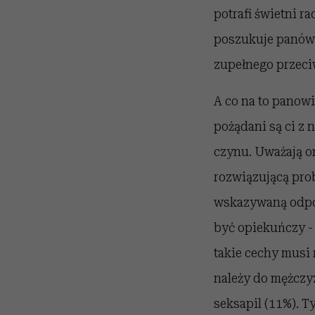
potrafi świetni ra
poszukuje panów n
zupełnego przeci
A co na to panowi
pożądani są ci z 
czynu. Uważają on
rozwiązującą prob
wskazywaną odpow
być opiekuńczy - 
takie cechy musi
należy do mężczyz
seksapil (11%). T