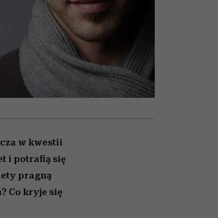
026/27
przekraczają swoje granice
to dla nich zarwiesz noc
zupełny brak ogłady
girls”
w seksie?
cza w kwestii
 i potrafią się
iety pragną
 Co kryje się