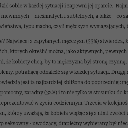
dzić sobie w każdej sytuacji i zapewni jej oparcie. Najm
iewinnych - nieśmiałych i subtelnych, a także – co za
wieństwa, typu macho, czyli mężczyzn wymagających, 
e? Najwięcej z zapytanych mężczyzn (33%) stwierdza, ż
nich, których określić można, jako aktywnych, pewnych
i, że kobiety chcą, by to mężczyzna był stroną czynną,
lemy, potrafiącą odnaleźć się w każdej sytuacji. Drugą 
iedzią jest ta najbardziej zbliżona do poprzedniej: 
pomocny, zaradny (32%) i to nie tylko w stosunku do k
 reprezentować w życiu codziennym. Trzecia w kolejno
n, którzy uważają, że kobieta wiążąc się z nimi zwróci
yp seksowny - uwodzący, drapieżny wybierany był nieco