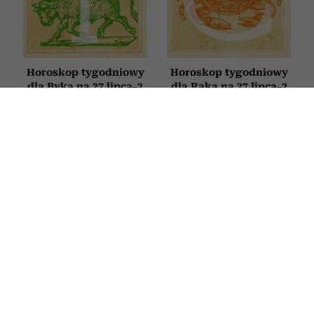
Horoskop tygodniowy
Horoskop tygodniowy
dla Byka na 27 lipca–2
dla Raka na 27 lipca–2
sierpnia 2026
sierpnia 2026
HOROSKOP
Horoskop tygodniowy dla Bliźniąt na
27 lipca–2 sierpnia 2026
27 LIPCA 2026