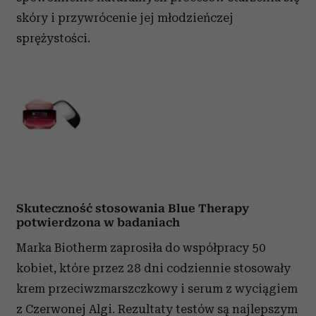
analizować ruch w naszej witrynie. Informacje o tym, jak
skóry i przywrócenie jej młodzieńczej
korzystasz z naszej witryny, udostępniamy partnerom
sprężystości.
społecznościowym, reklamowym i analitycznym.
Partnerzy mogą połączyć te informacje z innymi danymi
otrzymanymi od Ciebie lub uzyskanymi podczas
korzystania z ich usług.
Skuteczność stosowania Blue Therapy
potwierdzona w badaniach
Marka Biotherm zaprosiła do współpracy 50
kobiet, które przez 28 dni codziennie stosowały
krem przeciwzmarszczkowy i serum z wyciągiem
z Czerwonej Algi. Rezultaty testów są najlepszym