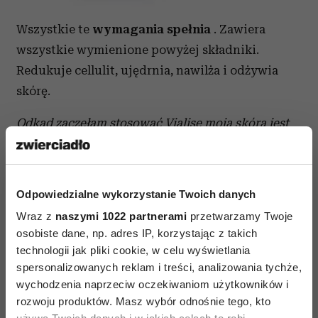
Wszystkie te
wymagania spełnia
. Zawiera
wszystkie wymienione powyżej składniki.
Redukuje cellulit, ujędrnia, nawilża i odżywia
skórę.
Odkąd zaczęłam stosować Vialise moja skóra jest
gładsza. Nie wierzyłam, że mogę pozbyć się
cellulitu, ale okazało się, że to prawda! I to w taki
prosty sposób
– mówi pani Agata z Bydgoszczy
Odpowiedzialne wykorzystanie Twoich danych
Dostałam Vialise w prezencie i na początku byłam
Wraz z
naszymi 1022 partnerami
przetwarzamy Twoje
osobiste dane, np. adres IP, korzystając z takich
sceptycznie nastawiona. Nigdy nie ufałam
technologii jak pliki cookie, w celu wyświetlania
kosmetykom na cellulit, kiedyś używałam różnych,
spersonalizowanych reklam i treści, analizowania tychże,
ale efektów nigdy nie widziałam. Postanowiłam, że
wychodzenia naprzeciw oczekiwaniom użytkowników i
po prostu zastąpię nim swój balsam. Jakie było
rozwoju produktów. Masz wybór odnośnie tego, kto