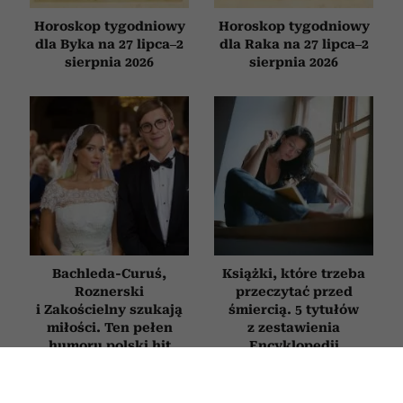
Horoskop tygodniowy
Horoskop tygodniowy
dla Byka na 27 lipca–2
dla Raka na 27 lipca–2
sierpnia 2026
sierpnia 2026
Bachleda-Curuś,
Książki, które trzeba
Roznerski
przeczytać przed
i Zakościelny szukają
śmiercią. 5 tytułów
miłości. Ten pełen
z zestawienia
humoru polski hit
Encyklopedii
obejrzysz na Netflix
Britannica