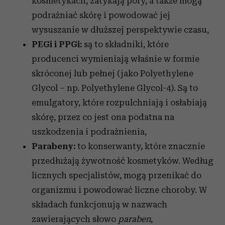
kosmetykach, zatykają pory, a także mogą
podrażniać skórę i powodować jej
wysuszanie w dłuższej perspektywie czasu,
PEGi i PPGi:
są to składniki, które
producenci wymieniają właśnie w formie
skróconej lub pełnej (jako Polyethylene
Glycol – np. Polyethylene Glycol-4). Są to
emulgatory, które rozpulchniają i osłabiają
skórę, przez co jest ona podatna na
uszkodzenia i podrażnienia,
Parabeny:
to konserwanty, które znacznie
przedłużają żywotność kosmetyków. Według
licznych specjalistów, mogą przenikać do
organizmu i powodować liczne choroby. W
składach funkcjonują w nazwach
zawierających słowo
paraben
,