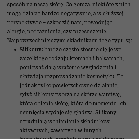
sposób na naszą skórę. Co gorsza, niektóre z nich
otrzymanymi od Ciebie lub uzyskanymi podczas
korzystania z ich usług.
mogą działać bardzo negatywnie, a w dłuższej
perspektywie – szkodzić nam, powodując
alergie, podrażnienia, czy przesuszenie.
Najpowszechniejszymi składnikami tego typu są:
Silikony:
bardzo często stosuje się je we
wszelkiego rodzaju kremach i balsamach,
ponieważ dają wrażenie wygładzenia i
ułatwiają rozprowadzanie kosmetyku. To
jednak tylko powierzchowne działanie,
gdyż silikony tworzą na skórze warstwę,
która oblepia skórę, która do momentu ich
usunięcia wydaje się gładsza. Silikony
utrudniają wchłanianie składników
aktywnych, zawartych w innych