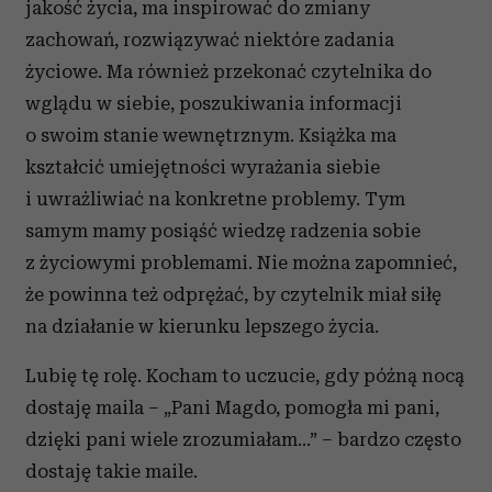
jakość życia, ma inspirować do zmiany
społecznościowym, reklamowym i analitycznym.
zachowań, rozwiązywać niektóre zadania
Partnerzy mogą połączyć te informacje z innymi danymi
otrzymanymi od Ciebie lub uzyskanymi podczas
życiowe. Ma również przekonać czytelnika do
korzystania z ich usług.
wglądu w siebie, poszukiwania informacji
o swoim stanie wewnętrznym. Książka ma
kształcić umiejętności wyrażania siebie
i uwrażliwiać na konkretne problemy. Tym
samym mamy posiąść wiedzę radzenia sobie
z życiowymi problemami. Nie można zapomnieć,
że powinna też odprężać, by czytelnik miał siłę
na działanie w kierunku lepszego życia.
Lubię tę rolę. Kocham to uczucie, gdy późną nocą
dostaję maila – „Pani Magdo, pomogła mi pani,
dzięki pani wiele zrozumiałam…” – bardzo często
dostaję takie maile.