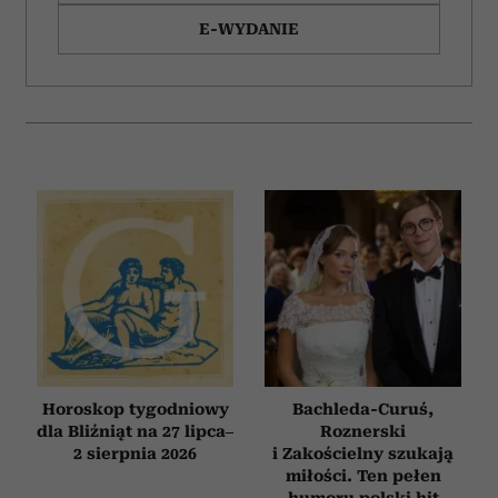
E-WYDANIE
Horoskop tygodniowy
Bachleda-Curuś,
dla Bliźniąt na 27 lipca–
Roznerski
2 sierpnia 2026
i Zakościelny szukają
miłości. Ten pełen
humoru polski hit