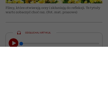
Filmy, które otwierają oczy i skłaniają do refleksji. Te tytuły
warto zobaczyć choć raz. (Fot. mat. prasowe)
ODSŁUCHAJ ARTYKUŁ
00:00
08:44
Nie każdy film kończy się wraz z
napisami końcowymi. Są takie historie,
które zostają z nami na długo. Wracają w
najmniej spodziewanych momentach,