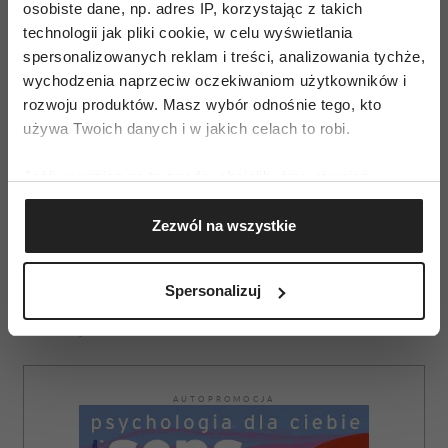
specjalnych. Specjalnie dla osób niedowidzących
osobiste dane, np. adres IP, korzystając z takich
technologii jak pliki cookie, w celu wyświetlania
zorganizowane zostaną pokazy
spersonalizowanych reklam i treści, analizowania tychże,
z audiodeskrypcją, a dla osób niedosłyszące
wychodzenia naprzeciw oczekiwaniom użytkowników i
przygotowane zostaną specjalne napisy.
rozwoju produktów. Masz wybór odnośnie tego, kto
W ramach tych projekcji zaprezentowane
używa Twoich danych i w jakich celach to robi.
zostaną filmy z sekcji Nowe filmy polskie oraz
Jeśli wyrazisz na to zgodę, chcielibyśmy również:
konkursowy
Zamek
(Il Castello).
Gromadzić dane dotyczące Twojej lokalizacji
Zezwól na wszystkie
Więcej informacji na stronach
geograficznej z dokładnością nawet do kilku metrów
Identyfikować Twoje urządzenie, aktywnie
analizując charakteryzującego je zbiory danych
Spersonalizuj
(fingerprinting, czyli wirtualny odcisk palca)
Dowiedz się więcej odnośnie tego, jak Twoje osobiste
dane są przetwarzane oraz ustaw własne preferencje w
sekcji szczegółów
. W Deklaracji plików cookie możesz
zmienić lub wycofać swoją zgodę w dowolnej chwili.
AUTOPROMOCJA