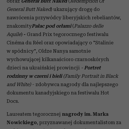
obraz
Generał Butt Naked
(
Redemption Of
General Butt Naked
) ukazujący drogę do
nawrócenia przywódcy liberyjskich rebeliantów,
znakomity
Pałac pod orłami
(
Palazzo delle
Aquile
)
-
Grand Prix tegorocznego festiwalu
Cinéma du Réel oraz opowiadający o "Stalinie
w spódnicy", Oldze Nanya samotnie
wychowującej kilkanaścioro czarnoskórych
dzieci na ukraińskiej prowincji
-
Portret
rodzinny w czerni i bieli
(Family Portrait in Black
and White)
- zdobywca nagrody dla najlepszego
dokumentu kanadyjskiego na festiwalu Hot
Docs.
Laureatem tegorocznej
nagrody im. Marka
Nowickiego
, przyznawanej dokumentalistom za