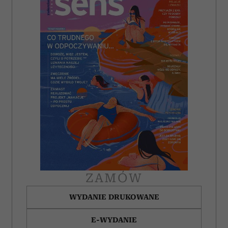
Wykorzystujemy pliki cookie do spersonalizowania treści
i reklam, aby oferować funkcje społecznościowe i
analizować ruch w naszej witrynie. Informacje o tym, jak
korzystasz z naszej witryny, udostępniamy partnerom
społecznościowym, reklamowym i analitycznym.
Partnerzy mogą połączyć te informacje z innymi danymi
otrzymanymi od Ciebie lub uzyskanymi podczas
korzystania z ich usług.
ZAMÓW
WYDANIE DRUKOWANE
E-WYDANIE