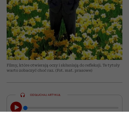
Filmy, które otwierają oczy i skłaniają do refleksji. Te tytuły
warto zobaczyć choć raz. (Fot. mat. prasowe)
ODSŁUCHAJ ARTYKUŁ
00:00
08:44