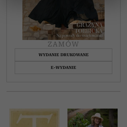
dane są przetwarzane oraz ustaw własne preferencje w
sekcji szczegółów
. W Deklaracji plików cookie możesz
zmienić lub wycofać swoją zgodę w dowolnej chwili.
Wykorzystujemy pliki cookie do spersonalizowania treści
i reklam, aby oferować funkcje społecznościowe i
analizować ruch w naszej witrynie. Informacje o tym, jak
ZAMÓW
korzystasz z naszej witryny, udostępniamy partnerom
społecznościowym, reklamowym i analitycznym.
WYDANIE DRUKOWANE
Partnerzy mogą połączyć te informacje z innymi danymi
E-WYDANIE
otrzymanymi od Ciebie lub uzyskanymi podczas
korzystania z ich usług.