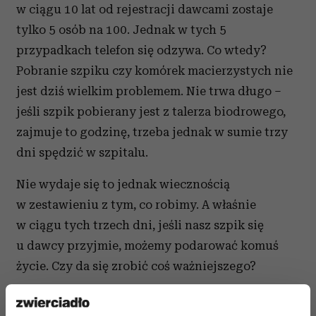
w ciągu 10 lat od rejestracji dawcami zostaje
tylko 5 osób na 100. Jednak w tych 5
przypadkach telefon się odzywa. Co wtedy?
Pobranie szpiku czy komórek macierzystych nie
jest dziś wielkim problemem. Nie trwa długo –
jeśli szpik pobierany jest z talerza biodrowego,
zajmuje to godzinę, trzeba jednak w sumie trzy
dni spędzić w szpitalu.
Nie wydaje się to jednak wiecznością
w zestawieniu z tym, co robimy. A właśnie
w ciągu tych trzech dni, jeśli nasz szpik się
u dawcy przyjmie, możemy podarować komuś
życie. Czy da się zrobić coś ważniejszego?
Na stronie
znajdziecie szczegółowy opis całej