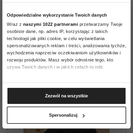
procedury i wszystkie interesujące informacje.
A jeśli jakiejś zabraknie, pytajcie.
Odpowiedzialne wykorzystanie Twoich danych
Wraz z
naszymi 1022 partnerami
przetwarzamy Twoje
osobiste dane, np. adres IP, korzystając z takich
technologii jak pliki cookie, w celu wyświetlania
spersonalizowanych reklam i treści, analizowania tychże,
wychodzenia naprzeciw oczekiwaniom użytkowników i
rozwoju produktów. Masz wybór odnośnie tego, kto
AUTOPROMOCJA
używa Twoich danych i w jakich celach to robi.
Jeśli wyrazisz na to zgodę, chcielibyśmy również:
Gromadzić dane dotyczące Twojej lokalizacji
Zezwól na wszystkie
geograficznej z dokładnością nawet do kilku metrów
Identyfikować Twoje urządzenie, aktywnie
analizując charakteryzującego je zbiory danych
Spersonalizuj
(fingerprinting, czyli wirtualny odcisk palca)
Dowiedz się więcej odnośnie tego, jak Twoje osobiste