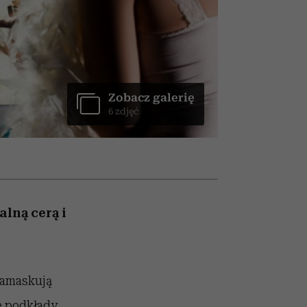
w
uruchamia całą lawinę
podejrzeń
Zobacz galerię
6 zdjęć
alną cerą i
 zamaskują
ze podkłady