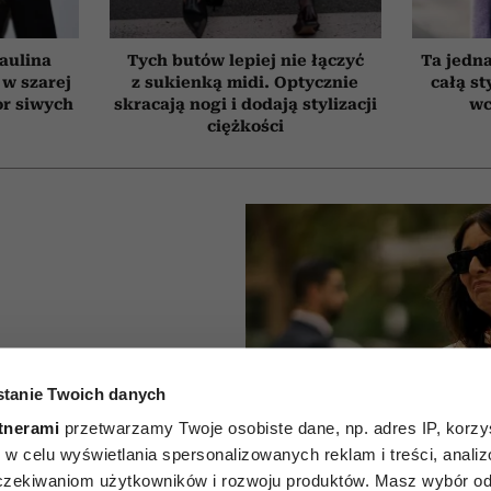
aulina
Tych butów lepiej nie łączyć
Ta jedna
 w szarej
z sukienką midi. Optycznie
całą st
or siwych
skracają nogi i dodają stylizacji
wc
ciężkości
które
tanie Twoich danych
w szafie
tnerami
przetwarzamy Twoje osobiste dane, np. adres IP, korzys
ie, w celu wyświetlania spersonalizowanych reklam i treści, anali
a po 50-
zekiwaniom użytkowników i rozwoju produktów. Masz wybór odn