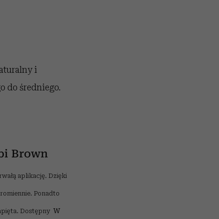
aturalny i
o do średniego.
bi Brown
wałą aplikację. Dzięki
promiennie. Ponadto
w
 napięta. Dostępny