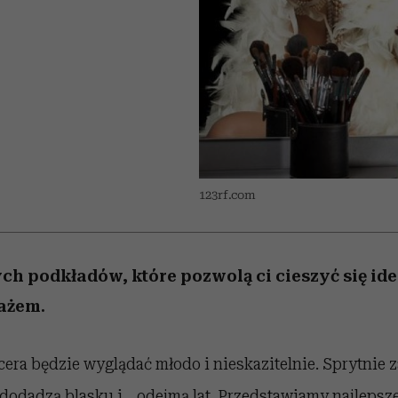
 5,
w
Raport Lyst ujawnił
Miller s. 5, odc. 6]
cieszy się dużą
skuteczne
pamięć
tysiące widzó
granicę
popularnością na Netflixie
najbardziej pożądane
ubrania i marki sezonu
123rf.com
ch podkładów, które pozwolą ci cieszyć się ide
ażem.
cera będzie wyglądać młodo i nieskazitelnie. Sprytnie
dodadzą blasku i... odejmą lat. Przedstawiamy najleps