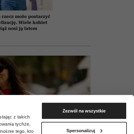
 rzecz może postarzyć
ylizację. Wiele kobiet
iąż nosi ją latem
Zezwól na wszystkie
tając z takich
zowania tychże,
Spersonalizuj
ośnie tego, kto