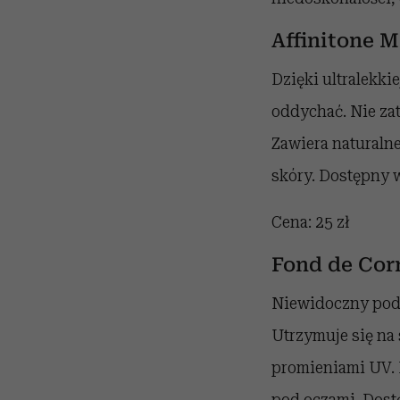
Affinitone M
Dzięki ultralekki
oddychać. Nie za
Zawiera naturaln
skóry. Dostępny w
Cena: 25 zł
Fond de Corr
Niewidoczny podkł
Utrzymuje się na
promieniami UV. 
pod oczami. Dost