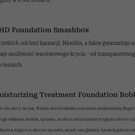
 HD Foundation Smashbox
ystkich odcieni karnacji. Nawilża, a także gwarantuje n
 Daje możliwość warstwowego krycia - od transparentneg
cieniach.
isturizing Treatment Foundation Bob
 dla skóry suchej. Nadaje skórze blasku i zapewnia nieskazitelną długotr
gii odbijania światła, sprawia, że skóra natychmiast wygląda zdrowo i 
arierę wilgoci w skórze i sprawia, że jest ona gładsza, bardziej jędrna i