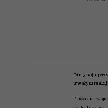
kawę z Kasią Miller”, s.
bez gierek i domysłó
9 WRZEŚNIA 2013
odc. 7]
Oto 5 najlepszy
trwałym makij
Dzięki nim twoja 
niedoskonałości, 