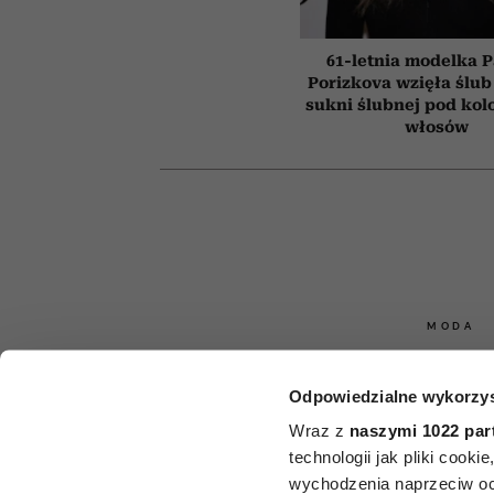
61-letnia modelka P
Porizkova wzięła ślub
sukni ślubnej pod kol
włosów
MODA
5 rzeczy, 
Odpowiedzialne wykorzys
powinna mieć 
Wraz z
naszymi 1022 par
technologii jak pliki cook
każda kobiet
wychodzenia naprzeciw oc