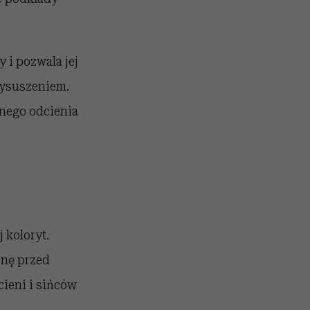
 i pozwala jej
wysuszeniem.
lnego odcienia
 koloryt.
onę przed
ieni i sińców