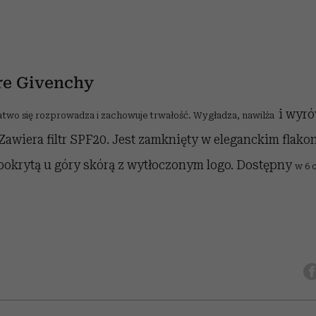
re Givenchy
i wyr
 łatwo się rozprowadza i zachowuje trwałość. Wygładza, nawilża
Zawiera filtr SPF20. Jest zamknięty w eleganckim flakon
 pokrytą u góry skórą z wytłoczonym logo. Dostępny
w 6 