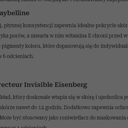
aybelline
ej, płynnej konsystencji zapewnia idealne pokrycie skóry
tyka porów, a zawarta w nim witamina E chroni przed 
e pigmenty koloru, które dopasowują się do indywidua
 6 odcieniach.
ecteur Invisible Eisenberg
ad, który doskonale wtapia się w skórę i ujednolica jej
 skórze nawet do 12 godzin. Dodatkowo zapewnia ochr
Może być stosowany jako rozświetlacz do maskowania c
ępny w 4 odcieniach.