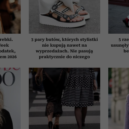
orebki.
3 pary butów, których stylistki
5 rze
Week
nie kupują nawet na
usunęły
odatek,
wyprzedażach. Nie pasują
be
tem 2026
praktycznie do niczego