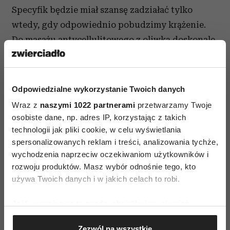
Specyfik będzie miał szansę zadziałać tylko
wtedy, gdy odpowiednio pobudzimy krążenie.
Do masażu antycellulitowego z oliwką doskonale
nadają się chińskie bańki akupunkturowe.
Kupimy je niedrogo w aptece – radzi Ewa
Napiórkowska, farmaceutka z Apteki Medicover
Odpowiedzialne wykorzystanie Twoich danych
w Warszawie. Krążenie świetnie poprawi też
Wraz z
naszymi 1022 partnerami
przetwarzamy Twoje
peeling kawowy, np. BodyBoom.
osobiste dane, np. adres IP, korzystając z takich
technologii jak pliki cookie, w celu wyświetlania
#6 Zero słońca
spersonalizowanych reklam i treści, analizowania tychże,
wychodzenia naprzeciw oczekiwaniom użytkowników i
Modelki nie mogą być opalone. W świecie mody
rozwoju produktów. Masz wybór odnośnie tego, kto
opalenizna jest zdecydowanie
passé
. Poza tym
używa Twoich danych i w jakich celach to robi.
narażanie skóry na działanie promieni
Jeśli wyrazisz na to zgodę, chcielibyśmy również:
słonecznych sprawia, że ta szybciej się starzeje.
Gromadzić dane dotyczące Twojej lokalizacji
Ale podczas wielkiego wyjścia, gdy chcą by ich
Zezwól na wszystkie