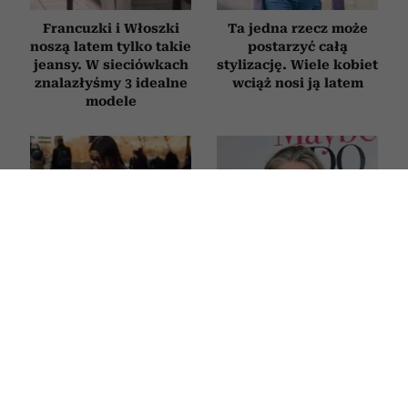
Francuzki i Włoszki
Ta jedna rzecz może
noszą latem tylko takie
postarzyć całą
jeansy. W sieciówkach
stylizację. Wiele kobiet
znalazłyśmy 3 idealne
wciąż nosi ją latem
modele
5 ubrań, które stylistki
61-letnia modelka
zawsze polecają
Paulina Porizkova
kupować z drugiej ręki
wzięła ślub w szarej
sukni ślubnej pod
kolor siwych włosów