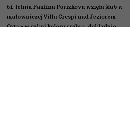
61-letnia Paulina Porizkova wzięła ślub w
malowniczej Villa Crespi nad Jeziorem
Orta – w sukni koloru srebra, dokładnie
takiego jak jej włosy. Supermodelka
świadomie odpuściła biel, ale jej wybór
nie miał nic wspólnego z tym, że to już
drugie jej małżeństwo.
Ślub odbył się 3 lipca. Panna młoda poślubiła 62-
letniego scenarzystę telewizyjnego Jeffa
Greensteina, którego poznała na aplikacji
randkowej w styczniu 2023 roku. Miesiąc później
para spotkała się na pierwszej randce i od tamtej
pory się nie rozstawała – Greenstein oświadczył