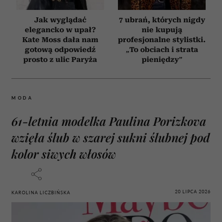
Jak wyglądać
7 ubrań, których nigdy
elegancko w upał?
nie kupują
Kate Moss dała nam
profesjonalne stylistki.
gotową odpowiedź
„To obciach i strata
prosto z ulic Paryża
pieniędzy”
MODA
61-letnia modelka Paulina Porizkova
wzięła ślub w szarej sukni ślubnej pod
kolor siwych włosów
20 LIPCA 2026
KAROLINA LICZBIŃSKA