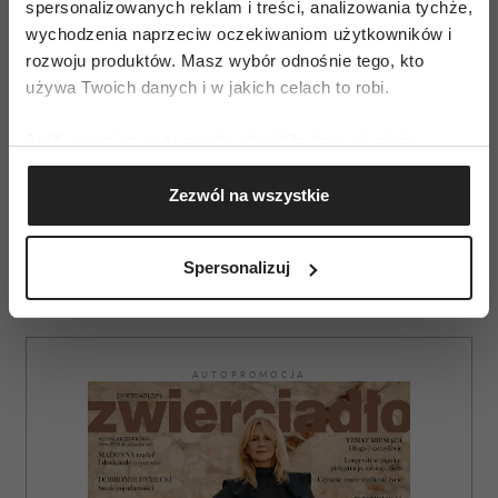
spersonalizowanych reklam i treści, analizowania tychże,
wychodzenia naprzeciw oczekiwaniom użytkowników i
rozwoju produktów. Masz wybór odnośnie tego, kto
używa Twoich danych i w jakich celach to robi.
fot. materiały prasowe Moods Dyrberg/Kern / więcej zdjęć
w galerii
Jeśli wyrazisz na to zgodę, chcielibyśmy również:
Gromadzić dane dotyczące Twojej lokalizacji
A czy wam się podoba?
Zezwól na wszystkie
geograficznej z dokładnością nawet do kilku metrów
Identyfikować Twoje urządzenie, aktywnie
analizując charakteryzującego je zbiory danych
Spersonalizuj
(fingerprinting, czyli wirtualny odcisk palca)
Dowiedz się więcej odnośnie tego, jak Twoje osobiste
dane są przetwarzane oraz ustaw własne preferencje w
sekcji szczegółów
. W Deklaracji plików cookie możesz
AUTOPROMOCJA
zmienić lub wycofać swoją zgodę w dowolnej chwili.
Wykorzystujemy pliki cookie do spersonalizowania treści
i reklam, aby oferować funkcje społecznościowe i
analizować ruch w naszej witrynie. Informacje o tym, jak