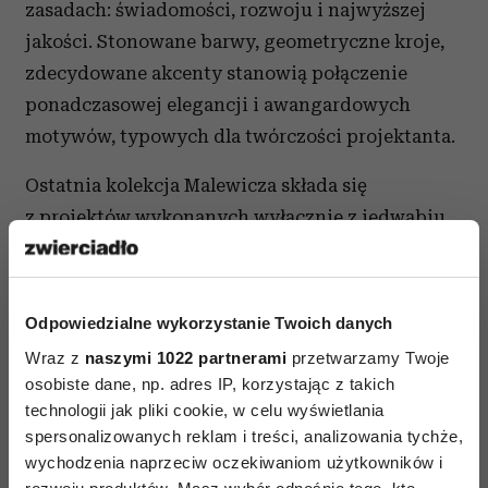
zasadach: świadomości, rozwoju i najwyższej
jakości. Stonowane barwy, geometryczne kroje,
zdecydowane akcenty stanowią połączenie
ponadczasowej elegancji i awangardowych
motywów, typowych dla twórczości projektanta.
Ostatnia kolekcja Malewicza składa się
z projektów wykonanych wyłącznie z jedwabiu,
wełny oraz kaszmiru. W kolekcji damskiej
znajdziemy klasyki – sukienki, spódnice, tuniki,
legginsy, koszule i proste marynarki. Panów
Odpowiedzialne wykorzystanie Twoich danych
z pewnością zachwycą basicowe bluzy i jeansy,
Wraz z
naszymi 1022 partnerami
przetwarzamy Twoje
eleganckie spodnie w kant, ekstrawaganckie,
osobiste dane, np. adres IP, korzystając z takich
jedno- i dwurzędowe koszule oraz dobrze
technologii jak pliki cookie, w celu wyświetlania
spersonalizowanych reklam i treści, analizowania tychże,
skrojone marynarki.
wychodzenia naprzeciw oczekiwaniom użytkowników i
Każdy mężczyzna znajdzie coś dla siebie –