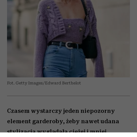
Fot. Getty Images/Edward Berthelot
Czasem wystarczy jeden niepozorny
element garderoby, żeby nawet udana
stylizacja wyglądała ciężej i mniej