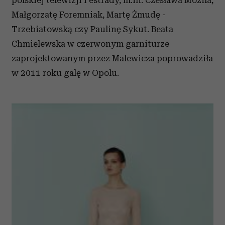
polskiej telewizji i estrady, m.in. Czesława Mozila,
Małgorzatę Foremniak, Martę Żmudę -
Trzebiatowską czy Paulinę Sykut. Beata
Chmielewska w czerwonym garniturze
zaprojektowanym przez Malewicza poprowadziła
w 2011 roku galę w Opolu.