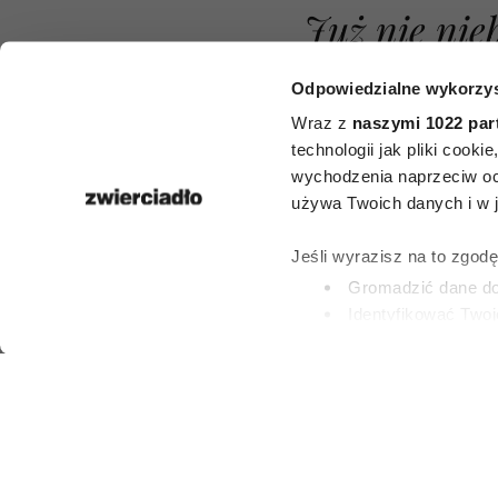
Już nie nieb
białe ani c
Odpowiedzialne wykorzys
Dżinsy w 
Wraz z
naszymi 1022 par
technologii jak pliki cook
kolorach 
wychodzenia naprzeciw oc
używa Twoich danych i w ja
niezastąpio
Jeśli wyrazisz na to zgod
stylizacji n
Gromadzić dane dot
Identyfikować Twoj
2026
(fingerprinting, czyli 
Dowiedz się więcej odnośn
preferencje w
sekcji szc
AGATA LIPIEC
dowolnej chwili.
7 SIERPNIA 2026
Wykorzystujemy pliki cook