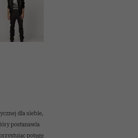
ycznej dla siebie,
który postanawia
orzystując potęgę