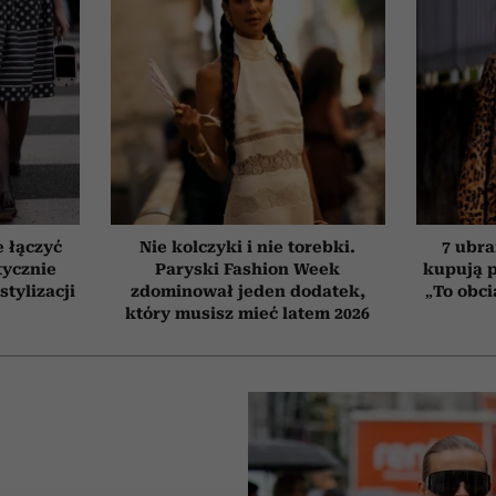
e łączyć
Nie kolczyki i nie torebki.
7 ubra
tycznie
Paryski Fashion Week
kupują p
stylizacji
zdominował jeden dodatek,
„To obci
który musisz mieć latem 2026