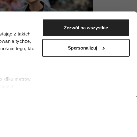
Zezwól na wszystkie
tając z takich
zowania tychże,
Spersonalizuj
ośnie tego, kto
o kilku metrów
 danych
łasne
ać swoją zgodę w
społecznościowe