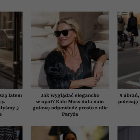
szą latem
Jak wyglądać elegancko
5 ubrań,
sy.
w upał? Kate Moss dała nam
polecają
złyśmy 3
gotową odpowiedź prosto z ulic
e
Paryża