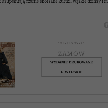
 uzupełniają czarne skórzane kurtki, wąskie dżinsy i 
AUTOPROMOCJA
ZAMÓW
WYDANIE DRUKOWANE
E-WYDANIE