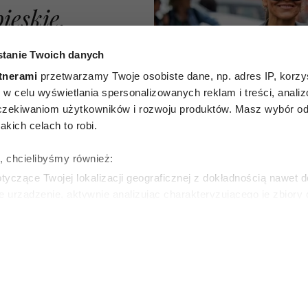
ieskie,
zarne.
tanie Twoich danych
tych
tnerami
przetwarzamy Twoje osobiste dane, np. adres IP, korzys
ie, w celu wyświetlania spersonalizowanych reklam i treści, anali
będą
zekiwaniom użytkowników i rozwoju produktów. Masz wybór odn
kich celach to robi.
ną bazą
ę, chcielibyśmy również:
a jesień
yczące Twojej lokalizacji geograficznej z dokładnością nawet d
e urządzenie, aktywnie analizując charakteryzującego je zbiory
wirtualny odcisk palca)
ie tego, jak Twoje osobiste dane są przetwarzane oraz ustaw w
zegółów
. W Deklaracji plików cookie możesz zmienić lub wycof
ie do spersonalizowania treści i reklam, aby oferować funkcje 