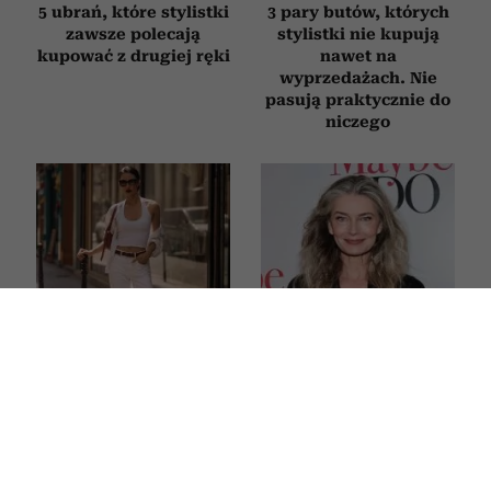
5 ubrań, które stylistki
3 pary butów, których
zawsze polecają
stylistki nie kupują
kupować z drugiej ręki
nawet na
wyprzedażach. Nie
pasują praktycznie do
niczego
Francuzki i Włoszki
61-letnia modelka
noszą latem tylko takie
Paulina Porizkova
jeansy. W sieciówkach
wzięła ślub w szarej
znalazłyśmy 3 idealne
sukni ślubnej pod
modele
kolor siwych włosów