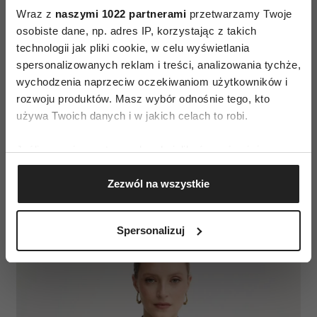
Wraz z
naszymi 1022 partnerami
przetwarzamy Twoje
mogłaby funkcjonować osobno, ale powtarzający
osobiste dane, np. adres IP, korzystając z takich
się motyw sprawia, że układają się w jedną
technologii jak pliki cookie, w celu wyświetlania
historię.
spersonalizowanych reklam i treści, analizowania tychże,
wychodzenia naprzeciw oczekiwaniom użytkowników i
To chyba najciekawszy moment w tej kolekcji:
rozwoju produktów. Masz wybór odnośnie tego, kto
nie trzeba przyglądać się jej wyłącznie przez
używa Twoich danych i w jakich celach to robi.
pryzmat tego, czym dane ubranie było wcześniej.
Ważniejsze staje się to, jak wygląda teraz.
Jeśli wyrazisz na to zgodę, chcielibyśmy również:
Gromadzić dane dotyczące Twojej lokalizacji
Upcykling nie znika, ale przestaje być jedynym
Zezwól na wszystkie
geograficznej z dokładnością nawet do kilku metrów
argumentem.
Identyfikować Twoje urządzenie, aktywnie
analizując charakteryzującego je zbiory danych
Spersonalizuj
(fingerprinting, czyli wirtualny odcisk palca)
Dowiedz się więcej odnośnie tego, jak Twoje osobiste
dane są przetwarzane oraz ustaw własne preferencje w
sekcji szczegółów
. W Deklaracji plików cookie możesz
zmienić lub wycofać swoją zgodę w dowolnej chwili.