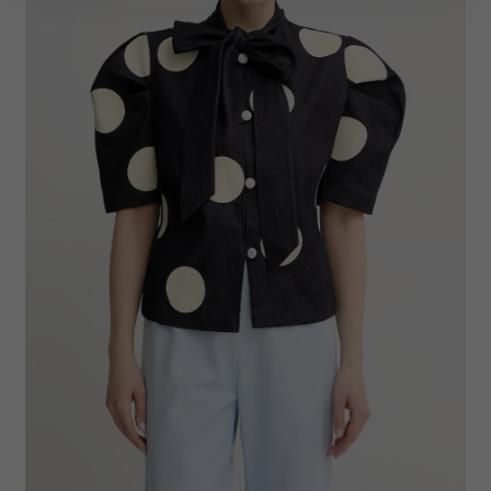
Wykorzystujemy pliki cookie do spersonalizowania treści
i reklam, aby oferować funkcje społecznościowe i
analizować ruch w naszej witrynie. Informacje o tym, jak
korzystasz z naszej witryny, udostępniamy partnerom
społecznościowym, reklamowym i analitycznym.
Partnerzy mogą połączyć te informacje z innymi danymi
otrzymanymi od Ciebie lub uzyskanymi podczas
korzystania z ich usług.