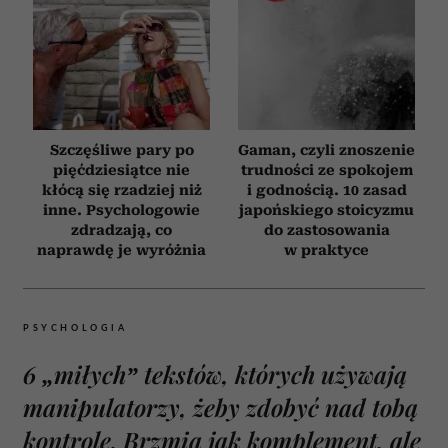
Szczęśliwe pary po
Gaman, czyli znoszenie
pięćdziesiątce nie
trudności ze spokojem
kłócą się rzadziej niż
i godnością. 10 zasad
inne. Psychologowie
japońskiego stoicyzmu
zdradzają, co
do zastosowania
naprawdę je wyróżnia
w praktyce
PSYCHOLOGIA
6 „miłych” tekstów, których używają
manipulatorzy, żeby zdobyć nad tobą
kontrolę. Brzmią jak komplement, ale