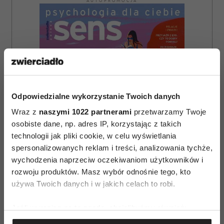
AUTOPROMOCJA
Odpowiedzialne wykorzystanie Twoich danych
Wraz z
naszymi 1022 partnerami
przetwarzamy Twoje
osobiste dane, np. adres IP, korzystając z takich
technologii jak pliki cookie, w celu wyświetlania
spersonalizowanych reklam i treści, analizowania tychże,
wychodzenia naprzeciw oczekiwaniom użytkowników i
rozwoju produktów. Masz wybór odnośnie tego, kto
używa Twoich danych i w jakich celach to robi.
ZAMÓW
Jeśli wyrazisz na to zgodę, chcielibyśmy również:
WYDANIE DRUKOWANE
Gromadzić dane dotyczące Twojej lokalizacji