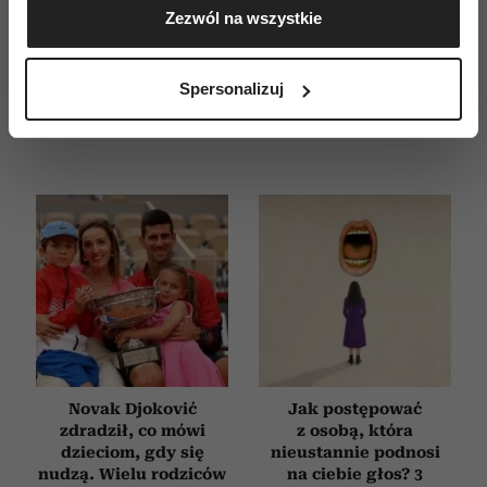
Zezwól na wszystkie
geograficznej z dokładnością nawet do kilku metrów
E-WYDANIE
Identyfikować Twoje urządzenie, aktywnie
analizując charakteryzującego je zbiory danych
Spersonalizuj
(fingerprinting, czyli wirtualny odcisk palca)
Dowiedz się więcej odnośnie tego, jak Twoje osobiste
dane są przetwarzane oraz ustaw własne preferencje w
sekcji szczegółów
. W Deklaracji plików cookie możesz
zmienić lub wycofać swoją zgodę w dowolnej chwili.
Wykorzystujemy pliki cookie do spersonalizowania treści
i reklam, aby oferować funkcje społecznościowe i
analizować ruch w naszej witrynie. Informacje o tym, jak
korzystasz z naszej witryny, udostępniamy partnerom
społecznościowym, reklamowym i analitycznym.
Partnerzy mogą połączyć te informacje z innymi danymi
Novak Djoković
Jak postępować
otrzymanymi od Ciebie lub uzyskanymi podczas
zdradził, co mówi
z osobą, która
korzystania z ich usług.
dzieciom, gdy się
nieustannie podnosi
nudzą. Wielu rodziców
na ciebie głos? 3