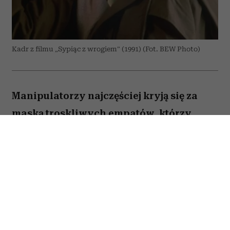
Kadr z filmu „Sypiąc z wrogiem” (1991) (Fot. BEW Photo)
Manipulatorzy najczęściej kryją się za
maską troskliwych empatów, którzy
pragną wyłącznie naszego dobra. Właśnie
to sprawia, że są tak niebezpieczni – bo
im bardziej wydają się serdeczni i
wspierający, tym trudniej zauważyć, że za
ich słowami kryje się próba przejęcia
kontroli. Wytrawny manipulator potrafi