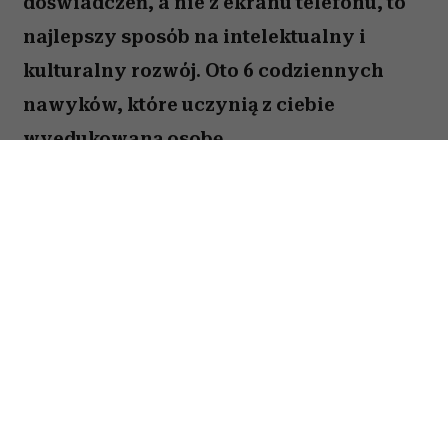
ODSŁUCHAJ ARTYKUŁ
00:00
05:33
Chcesz być interesującym partnerem do
rozmowy? Poszerzaj swoje horyzonty w
starym, dobrym „analogowym” stylu.
Czerpanie wiedzy z namacalnych
doświadczeń, a nie z ekranu telefonu, to
najlepszy sposób na intelektualny i