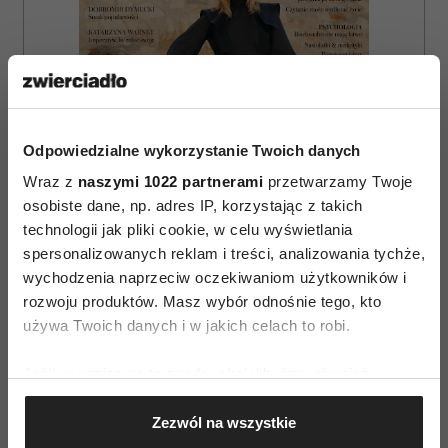
Odpowiedzialne wykorzystanie Twoich danych
Wraz z
naszymi 1022 partnerami
przetwarzamy Twoje
osobiste dane, np. adres IP, korzystając z takich
technologii jak pliki cookie, w celu wyświetlania
spersonalizowanych reklam i treści, analizowania tychże,
wychodzenia naprzeciw oczekiwaniom użytkowników i
rozwoju produktów. Masz wybór odnośnie tego, kto
ZAMÓW
używa Twoich danych i w jakich celach to robi.
WYDANIE DRUKOWANE
Jeśli wyrazisz na to zgodę, chcielibyśmy również:
E-WYDANIE
Gromadzić dane dotyczące Twojej lokalizacji
Zezwól na wszystkie
geograficznej z dokładnością nawet do kilku metrów