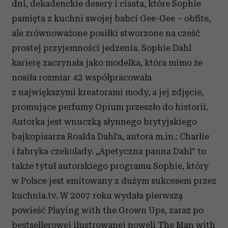
dni, dekadenckie desery i ciasta, które Sophie
pamięta z kuchni swojej babci Gee-Gee – obfite,
ale zrównoważone posiłki stworzone na cześć
prostej przyjemności jedzenia. Sophie Dahl
karierę zaczynała jako modelka, która mimo że
nosiła rozmiar 42 współpracowała
z największymi kreatorami mody, a jej zdjęcie,
promujące perfumy Opium przeszło do historii.
Autorka jest wnuczką słynnego brytyjskiego
bajkopisarza Roalda Dahl’a, autora m.in.: Charlie
i fabryka czekolady. „Apetyczna panna Dahl” to
także tytuł autorskiego programu Sophie, który
w Polsce jest emitowany z dużym sukcesem przez
kuchnia.tv. W 2007 roku wydała pierwszą
powieść Playing with the Grown Ups, zaraz po
bestsellerowej ilustrowanej noweli The Man with