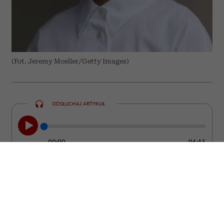
(Fot. Jeremy Moeller/Getty Images)
ODSŁUCHAJ ARTYKUŁ
00:00
06:15
Kobieta może być ubrana od stóp do głów
w drogie rzeczy od projektantów, a mimo