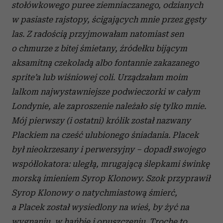
stołówkowego puree ziemniaczanego, odzianych
w pasiaste rajstopy, ścigających mnie przez gęsty
las.
Z radością przyjmowałam natomiast sen
o chmurze z bitej śmietany, źródełku bijącym
aksamitną czekoladą albo fontannie zakazanego
sprite’a lub wiśniowej coli. Urządzałam moim
lalkom najwystawniejsze podwieczorki w całym
Londynie, ale zaproszenie należało się tylko mnie.
Mój pierwszy (i ostatni) królik został nazwany
Plackiem na cześć ulubionego śniadania. Placek
był nieokrzesany i perwersyjny – dopadł swojego
współlokatora: uległą, mrugającą ślepkami świnkę
morską imieniem Syrop Klonowy. Szok przyprawił
Syrop Klonowy o natychmiastową śmierć,
a Placek został wysiedlony na wieś, by żyć na
wygnaniu, w hańbie i opuszczeniu. Trochę to