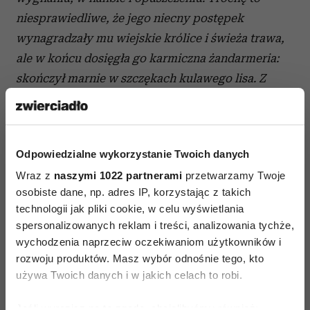
niesprawiedliwe, że jego niecny postępek
wynagradzały mu wiejskie królice i świeża trawa,
ale w końcu dosięgła go karmiczna żandarmeria:
skończył marnie w szczękach kulawego lisa.
Z
jedzeniem zawsze łączył mnie burzliwy związek;
kochałam je ślepą miłością albo postrzegałam jako
niezależne ode mnie źródło kłopotów. Dawniej
Odpowiedzialne wykorzystanie Twoich danych
w moim odczuciu jedzenie bywało albo wiernym
Wraz z
naszymi 1022 partnerami
przetwarzamy Twoje
druhem, albo grzechem, rzadko czymś pomiędzy.
osobiste dane, np. adres IP, korzystając z takich
W dzisiejszym pokręconym, bezlitosnym świecie
technologii jak pliki cookie, w celu wyświetlania
jeszcze częściej utożsamia się je z występkiem. (...)
spersonalizowanych reklam i treści, analizowania tychże,
wychodzenia naprzeciw oczekiwaniom użytkowników i
rozwoju produktów. Masz wybór odnośnie tego, kto
używa Twoich danych i w jakich celach to robi.
Jeśli wyrazisz na to zgodę, chcielibyśmy również: