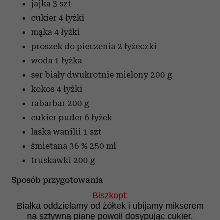
jajka
3 szt
cukier
4 łyżki
mąka
4 łyżki
proszek do pieczenia
2 łyżeczki
woda
1 łyżka
ser biały dwukrotnie mielony
200 g
kokos
4 łyżki
rabarbar
200 g
cukier puder
6 łyżek
laska wanilii
1 szt
śmietana 36 %
250 ml
truskawki
200 g
Sposób przygotowania
Biszkopt:
Białka oddzielamy od żółtek i ubijamy mikserem
na sztywną pianę powoli dosypując cukier.