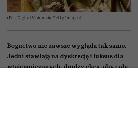
(Fot. Digital Vision via Getty Images)
Bogactwo nie zawsze wygląda tak samo.
Jedni stawiają na dyskrecję i luksus dla
wtajemniczonych, drudzy chcą, aby cały
świat wiedział o ich sukcesie. W kulturze
internetowej tych pierwszych często
kojarzy się z old money, a drugich – new
money. Oczywiście jest to duże
uproszczenie i wiele osób zupełnie nie
wpisuje się w ten podział. Trudno jednak