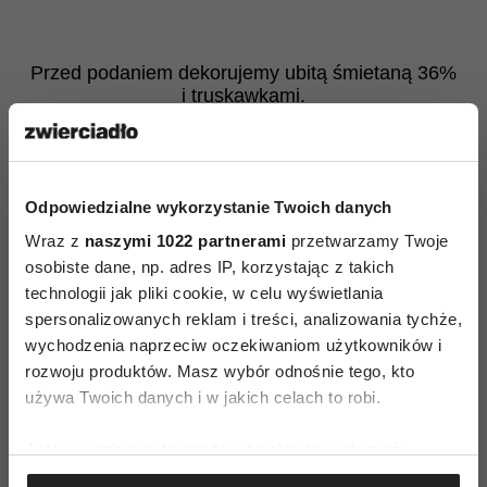
Przed podaniem dekorujemy ubitą śmietaną 36%
i truskawkami.
Podsumowanie przepisu
Delikatny biszkopt przełożony słodko – kwaśnym
Odpowiedzialne wykorzystanie Twoich danych
nadzieniem z rabarbaru i kremowego serka
mascarpone z wanilią …. ozdobione puszystą
Wraz z
naszymi 1022 partnerami
przetwarzamy Twoje
osobiste dane, np. adres IP, korzystając z takich
śmietaną i truskawkami tworzy nieziemską całośc!
technologii jak pliki cookie, w celu wyświetlania
spersonalizowanych reklam i treści, analizowania tychże,
wychodzenia naprzeciw oczekiwaniom użytkowników i
rozwoju produktów. Masz wybór odnośnie tego, kto
używa Twoich danych i w jakich celach to robi.
Jeśli wyrazisz na to zgodę, chcielibyśmy również:
AUTOPROMOCJA
Gromadzić dane dotyczące Twojej lokalizacji