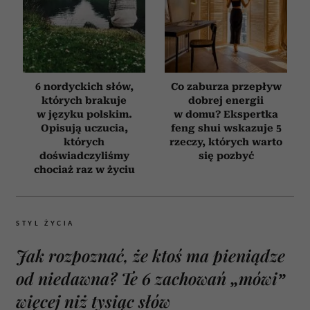
6 nordyckich słów,
Co zaburza przepływ
których brakuje
dobrej energii
w języku polskim.
w domu? Ekspertka
Opisują uczucia,
feng shui wskazuje 5
których
rzeczy, których warto
doświadczyliśmy
się pozbyć
chociaż raz w życiu
STYL ŻYCIA
Jak rozpoznać, że ktoś ma pieniądze
od niedawna? Te 6 zachowań „mówi”
więcej niż tysiąc słów