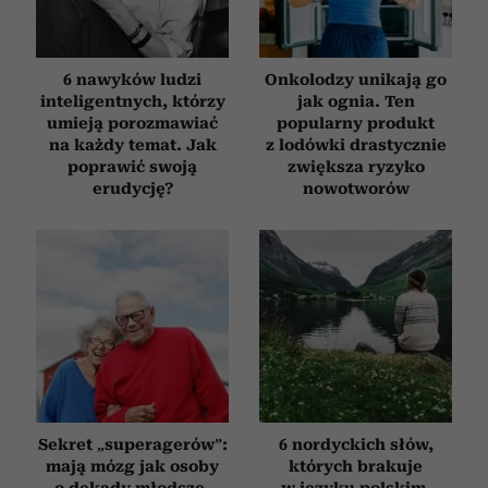
6 nawyków ludzi
Onkolodzy unikają go
inteligentnych, którzy
jak ognia. Ten
umieją porozmawiać
popularny produkt
na każdy temat. Jak
z lodówki drastycznie
poprawić swoją
zwiększa ryzyko
erudycję?
nowotworów
Sekret „superagerów”:
6 nordyckich słów,
mają mózg jak osoby
których brakuje
o dekady młodsze,
w języku polskim.