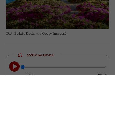
(Fot. Balate Dorin via Getty Images)
ODSŁUCHAJ ARTYKUŁ
00:00
08:08
Grecja od lat pozostaje jednym z
najchętniej wybieranych kierunków