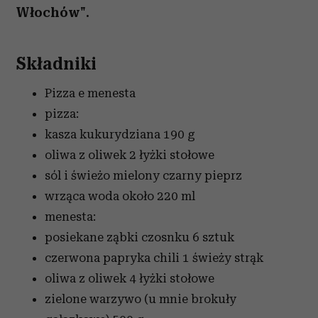
Włochów".
Składniki
Pizza e menesta
pizza:
kasza kukurydziana
190 g
oliwa z oliwek
2 łyżki stołowe
sól i świeżo mielony czarny pieprz
wrząca woda
około 220 ml
menesta:
posiekane ząbki czosnku
6 sztuk
czerwona papryka chili
1 świeży strąk
oliwa z oliwek
4 łyżki stołowe
zielone warzywo (u mnie brokuły