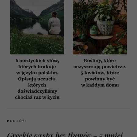
6 nordyckich słów,
Rośliny, które
których brakuje
oczyszczają powietrze.
w języku polskim.
5 kwiatów, które
Opisują uczucia,
powinny być
których
w każdym domu
doświadczyliśmy
chociaż raz w życiu
PODRÓŻE
Greckie wyspy bez tłumów – 5 mniej