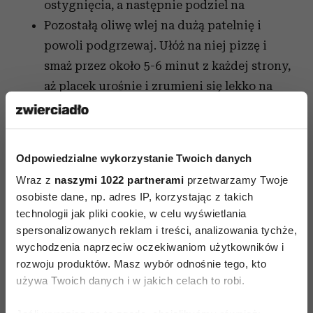
ostygnięcia, a następnie podziel na
Pozostałą oliwę wlej na dużą patelnię i
powoli podgrzewaj. Ułóż na niej pizzę i
smaż przez około 5-6 minut z każdej strony,
aż placek urośnie i zrumieni się lekko na
brzegach.
Polentę z warzywami ułóż na talerzach,
polewając każdą porcję kilkoma łyżkami
Odpowiedzialne wykorzystanie Twoich danych
soków, które się wygotowały.cztery części. Z
Wraz z
naszymi 1022 partnerami
przetwarzamy Twoje
każdej z nich uformuj cienki placek w
osobiste dane, np. adres IP, korzystając z takich
kształcie bułki do hamburgera, grubości
technologii jak pliki cookie, w celu wyświetlania
około 2,5 cm i średnicy 5 cm.
spersonalizowanych reklam i treści, analizowania tychże,
wychodzenia naprzeciw oczekiwaniom użytkowników i
rozwoju produktów. Masz wybór odnośnie tego, kto
używa Twoich danych i w jakich celach to robi.