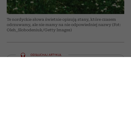
Te nordyckie słowa świetnie opisują stany, które czasem
odczuwamy, ale nie mamy na nie odpowiedniej nazwy (Fot:
Oleh_Slobodeniuk/Getty Images)
ODSŁUCHAJ ARTYKUŁ
00:00
05:59
Niektóre emocje i doświadczenia trudno
zamknąć w jednym słowie. W języku
polskim często potrzebujemy całego