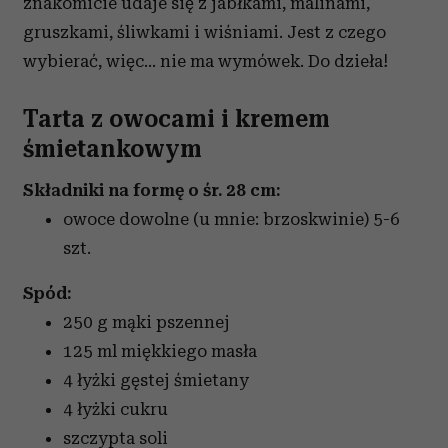
znakomicie udaje się z jabłkami, malinami,
gruszkami, śliwkami i wiśniami. Jest z czego
wybierać, więc... nie ma wymówek. Do dzieła!
Tarta z owocami i kremem
śmietankowym
Składniki na formę o śr. 28 cm:
owoce dowolne (u mnie: brzoskwinie)
5-6
szt.
Spód:
250 g mąki pszennej
125 ml miękkiego masła
4 łyżki gęstej śmietany
4 łyżki cukru
szczypta soli