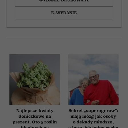
E-WYDANIE
Najlepsze kwiaty
Sekret „superagerów”:
doniczkowe na
mają mózg jak osoby
prezent. Oto 5 roślin
o dekady młodsze,
idealnych na
a łączy ich jedna cecha