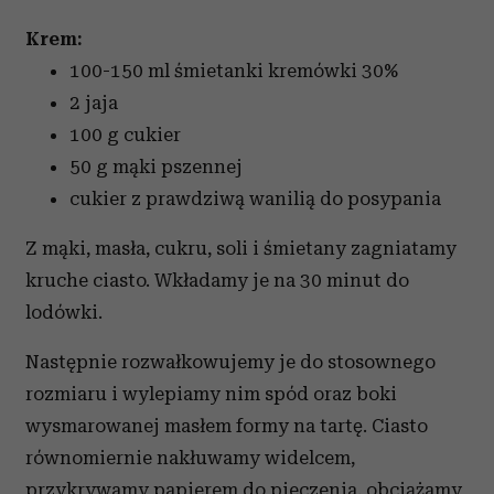
Krem:
100-150 ml śmietanki kremówki 30%
2 jaja
100 g cukier
50 g mąki pszennej
cukier z prawdziwą wanilią do posypania
Z mąki, masła, cukru, soli i śmietany zagniatamy
kruche ciasto. Wkładamy je na 30 minut do
lodówki.
Następnie rozwałkowujemy je do stosownego
rozmiaru i wylepiamy nim spód oraz boki
wysmarowanej masłem formy na tartę. Ciasto
równomiernie nakłuwamy widelcem,
przykrywamy papierem do pieczenia, obciążamy