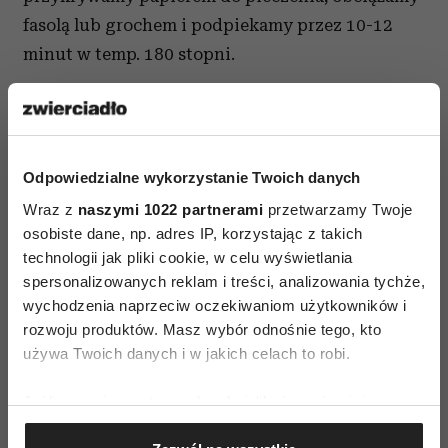
fasolą lub grochem i podpiekamy przez 10-12
minut w temp. 180 stopni.
Na podpieczonym spodzie układamy pokrojone
owoce i zalewamy kremem powstałym wskutek
zmiksowania jaj ze śmietaną, cukrem i mąką.
Odpowiedzialne wykorzystanie Twoich danych
Całość pieczemy około 30 minut w tej samej
Wraz z
naszymi 1022 partnerami
przetwarzamy Twoje
temperaturze do czasu, aż wierzch nam się ładnie
osobiste dane, np. adres IP, korzystając z takich
technologii jak pliki cookie, w celu wyświetlania
zrumieni. Lekko przestudzoną tartę możemy
spersonalizowanych reklam i treści, analizowania tychże,
posypać cukrem waniliowym.
wychodzenia naprzeciw oczekiwaniom użytkowników i
rozwoju produktów. Masz wybór odnośnie tego, kto
używa Twoich danych i w jakich celach to robi.
Jeśli wyrazisz na to zgodę, chcielibyśmy również:
Gromadzić dane dotyczące Twojej lokalizacji