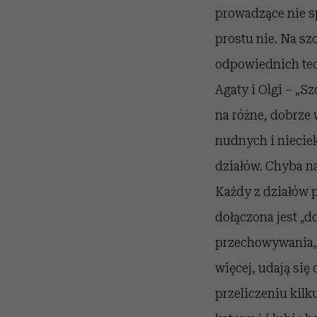
prowadzące nie s
prostu nie. Na sz
odpowiednich tech
Agaty i Olgi – „S
na różne, dobrze 
nudnych i niecie
działów. Chyba naj
Każdy z działów 
dołączona jest „d
przechowywania, 
więcej, udają się
przeliczeniu kilk