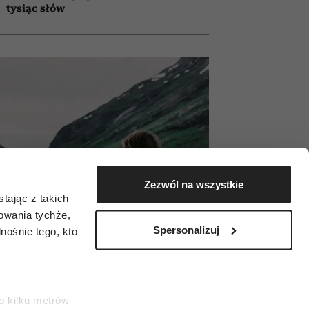
tysiąc słów
Zezwól na wszystkie
tając z takich
zowania tychże,
Spersonalizuj
ośnie tego, kto
o kilku metrów