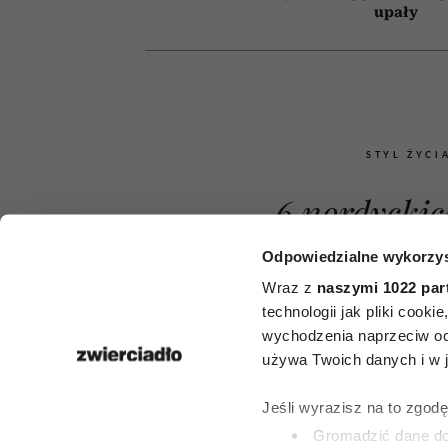
upały
STYL ŻYCI
6 nordyckic
których bra
Odpowiedzialne wykorzys
Wraz z
naszymi 1022 par
języku pol
technologii jak pliki cook
wychodzenia naprzeciw oc
Opisują uc
używa Twoich danych i w ja
któryc
Jeśli wyrazisz na to zgod
doświadcz
Gromadzić dane dot