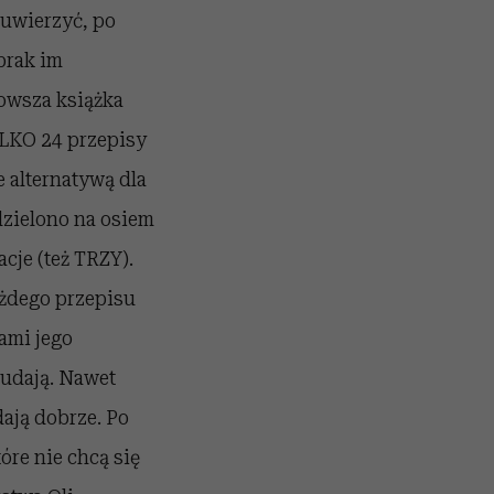
 uwierzyć, po
brak im
nowsza książka
TYLKO 24 przepisy
 alternatywą dla
dzielono na osiem
acje (też TRZY).
ażdego przepisu
ami jego
 udają. Nawet
dają dobrze. Po
óre nie chcą się