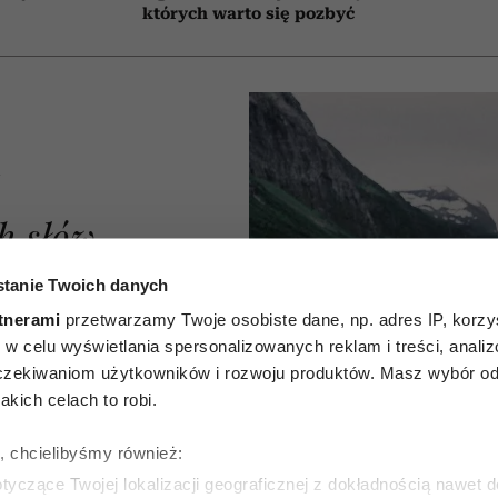
których warto się pozbyć
A
h słów,
kuje w
tanie Twoich danych
tnerami
przetwarzamy Twoje osobiste dane, np. adres IP, korzys
skim.
ie, w celu wyświetlania spersonalizowanych reklam i treści, anali
zekiwaniom użytkowników i rozwoju produktów. Masz wybór odn
zucia,
kich celach to robi.
h
ę, chcielibyśmy również:
yliśmy
yczące Twojej lokalizacji geograficznej z dokładnością nawet d