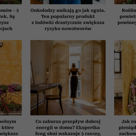
umów – 5
Onkolodzy unikają go jak ognia.
Roślin
łek. Są
Ten popularny produkt
powiet
zysz
z lodówki drastycznie zwiększa
powinn
cjach
ryzyko nowotworów
 pełnym
Co zaburza przepływ dobrej
Jak ro
, które
energii w domu? Ekspertka
pieniąd
jwiększe
feng shui wskazuje 5 rzeczy,
zachow