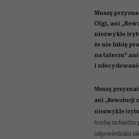
przekraczają swoje gra
powinien znać odpowi
kawę z Kasią Miller”, s.
Wiemy, gdzie go kupi
w seksie?
odc. 7]
Muszę przyznać
Olgi, ani „Rew
niezwykle iryt
że nie lubię p
na talerzu” an
i zdecydowanie
Muszę przyznać,
ani „Rewolucji 
niezwykle irytu
trochę za bardzo 
odpowiedniku jak 