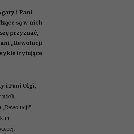
ady
to dla nich zarwiesz noc
Auschwitz
gaty i Pani
dzące są w nich
szę przyznać,
 ani „Rewolucji
wykle irytujące
 i Pani Olgi,
w nich
 „Rewolucji”
skim
ięcej,