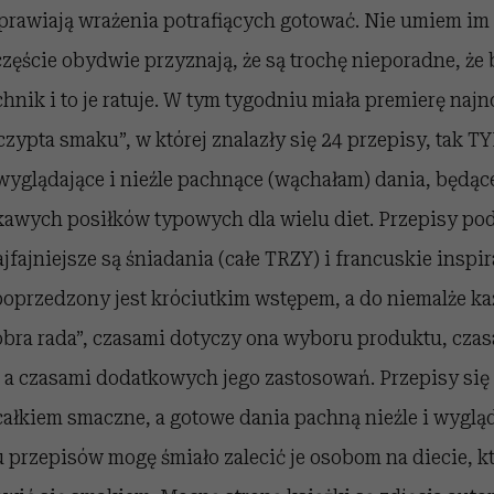
prawiają wrażenia potrafiących gotować. Nie umiem im
częście obydwie przyznają, że są trochę nieporadne, że 
nik i to je ratuje. W tym tygodniu miała premierę naj
zczypta smaku”, w której znalazły się 24 przepisy, tak 
wyglądające i nieźle pachnące (wąchałam) dania, będące
kawych posiłków typowych dla wielu diet. Przepisy po
fajniejsze są śniadania (całe TRZY) i francuskie inspir
poprzedzony jest króciutkim wstępem, a do niemalże k
obra rada”, czasami dotyczy ona wyboru produktu, czas
a czasami dodatkowych jego zastosowań. Przepisy się
 całkiem smaczne, a gotowe dania pachną nieźle i wyglą
u przepisów mogę śmiało zalecić je osobom na diecie, kt