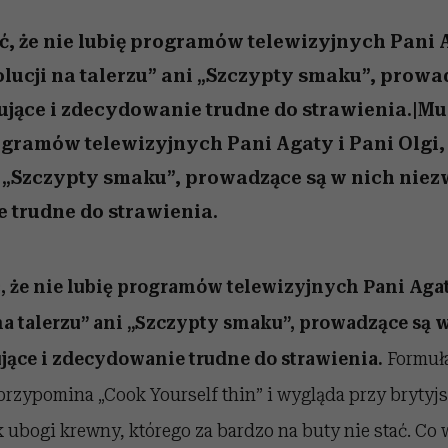
nice
edź
 5,
ć
sezon jesień–zima 2026/27
zaskakujący faworyt
Miller s. 5, odc. 6]
zupełny brak ogł
girls”
, że nie lubię programów telewizyjnych Pani A
olucji na talerzu” ani „Szczypty smaku”, prowa
ujące i zdecydowanie trudne do strawienia.|Mu
rogramów telewizyjnych Pani Agaty i Pani Olgi,
i „Szczypty smaku”, prowadzące są w nich niez
 trudne do strawienia.
 że nie lubię programów telewizyjnych Pani Agaty
na talerzu” ani „Szczypty smaku”, prowadzące są 
jące i zdecydowanie trudne do strawienia.
Formuła
przypomina „Cook Yourself thin” i wygląda przy brytyj
ubogi krewny, którego za bardzo na buty nie stać. Co w