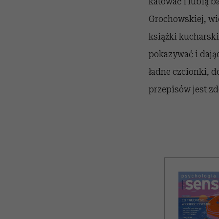
katować i lubią b
Grochowskiej, wie
książki kucharski
pokazywać i dając
ładne czcionki, d
przepisów jest z