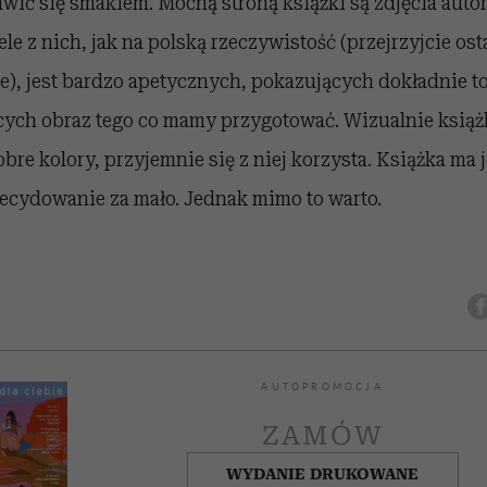
awić się smakiem. Mocną stroną książki są zdjęcia auto
le z nich, jak na polską rzeczywistość (przejrzyjcie o
e), jest bardzo apetycznych, pokazujących dokładnie 
ych obraz tego co mamy przygotować. Wizualnie książka
obre kolory, przyjemnie się z niej korzysta. Książka ma
decydowanie za mało. Jednak mimo to warto.
AUTOPROMOCJA
ZAMÓW
WYDANIE DRUKOWANE