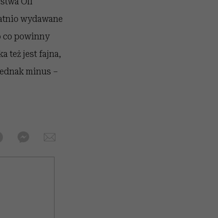
rstwa Oli
statnio wydawane
to co powinny
 też jest fajna,
 jednak minus –