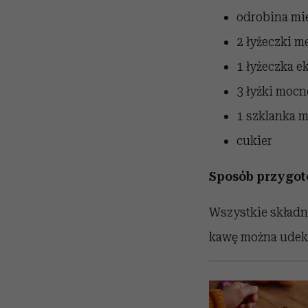
odrobina mi
2 łyżeczki m
1 łyżeczka e
3 łyżki mocn
1 szklanka m
cukier
Sposób przygot
Wszystkie składn
kawę można udeko