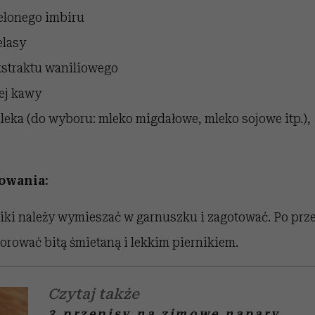
elonego imbiru
elasy
kstraktu waniliowego
ej kawy
leka (do wyboru: mleko migdałowe, mleko sojowe itp.),
owania:
iki należy wymieszać w garnuszku i zagotować. Po prz
rować bitą śmietaną i lekkim piernikiem.
Czytaj także
3 przepisy na zimowe napary