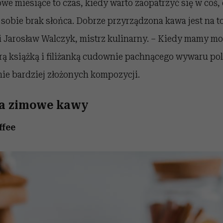
owe miesiące to czas, kiedy warto zaopatrzyć się w coś
obie brak słońca. Dobrze przyrządzona kawa jest na t
Jarosław Walczyk, mistrz kulinarny. – Kiedy mamy mo
rą książką i filiżanką cudownie pachnącego wywaru p
ie bardziej złożonych kompozycji.
na zimowe kawy
ffee