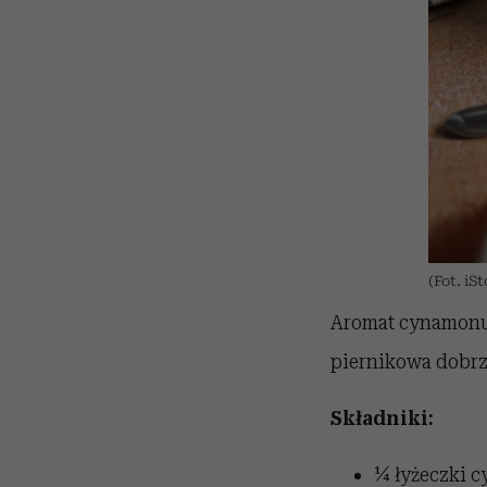
(Fot. iS
Aromat cynamonu 
piernikowa dobrz
Składniki:
¼ łyżeczki 