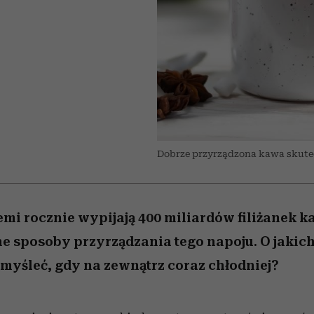
/27
 5,
zupełny brak ogłady
wśród najchętniej
Miller s. 5, odc. 6]
artystkę
girls”
pierwszy zwiast
oglądanych na Netflixie
Dobrze przyrządzona kawa skutecz
mi rocznie wypijają 400 miliardów filiżanek k
e sposoby przyrządzania tego napoju. O jakic
yśleć, gdy na zewnątrz coraz chłodniej?