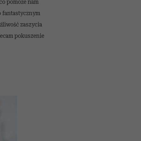
, co pomoże nam
o fantastycznym
żliwość zaszycia
olecam pokuszenie