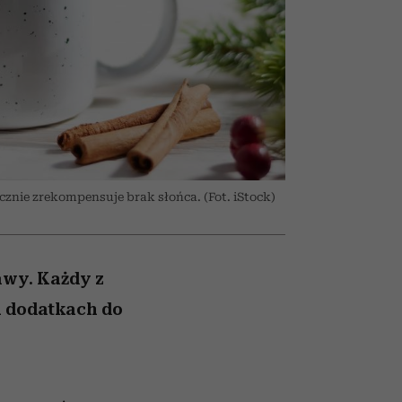
un
Raport Lyst ujawnił
najbardziej pożądane
ubrania i marki sezonu
nie zrekompensuje brak słońca. (Fot. iStock)
awy. Każdy z
h dodatkach do