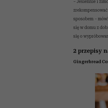
– Jesiennie i zim
zrekompensować s
sposobem – mówi 
się w domu z dob
się o wypróbowan
2 przepisy 
Gingerbread Co