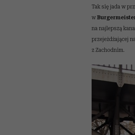
Tak się jada w pr
w
Burgermeiste
na najlepszą kana
przejeżdżającej n
z Zachodnim.