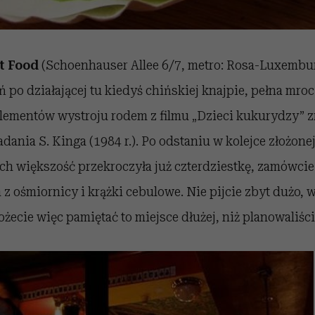
t Food
(Schoenhauser Allee 6/7, metro: Rosa-Luxembur
 po działającej tu kiedyś chińskiej knajpie, pełna mro
elementów wystroju rodem z filmu „Dzieci kukurydzy” 
ania S. Kinga (1984 r.). Po odstaniu w kolejce złożone
ch większość przekroczyła już czterdziestkę, zamówcie
 z ośmiornicy i krążki cebulowe. Nie pijcie zbyt dużo, 
ożecie więc pamiętać to miejsce dłużej, niż planowaliści