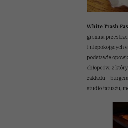
White Trash Fas
gromna przestrzeń
i niepokojących 
podstawie opowiad
chłopców, z który
zakładu – burgera
studio tatuażu, m