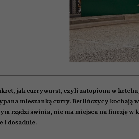
edź
 5,
j
Wiemy, gdzie go kupić
Miller s. 5, odc. 6]
przekraczają swoje g
sezon jesień–zima 2
w seksie?
onkret, jak currywurst, czyli zatopiona w ketch
ypana mieszanką curry. Berlińczycy kochają 
rym rządzi świnia, nie ma miejsca na finezję w 
 i dosadnie.