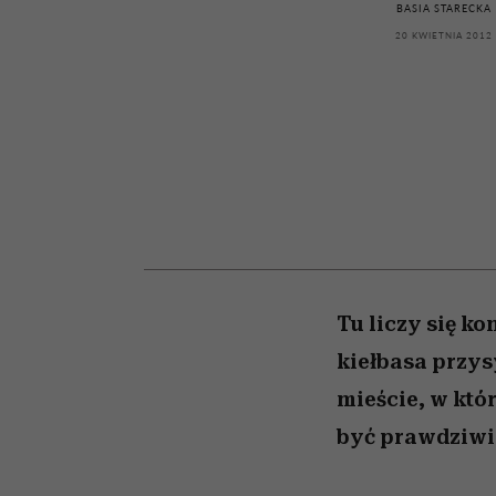
powinien znać odpowi
kawę z Kasią Miller”, s.
mężczyzna jest mnie
modelowania
weterynarz”
BASIA STARECKA
reaktywny”
odc. 7]
20 KWIETNIA 2012
Tu liczy się k
kiełbasa przys
mieście, w któ
być prawdziwie