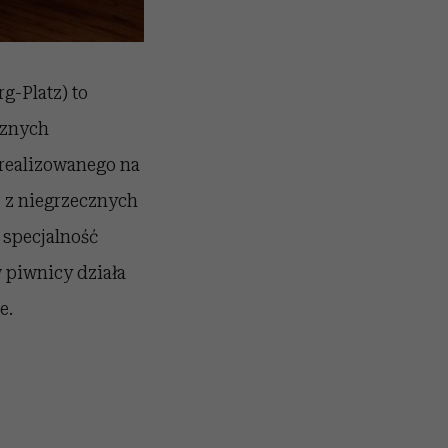
g-Platz) to
cznych
zrealizowanego na
j z niegrzecznych
 specjalność
w piwnicy działa
e.