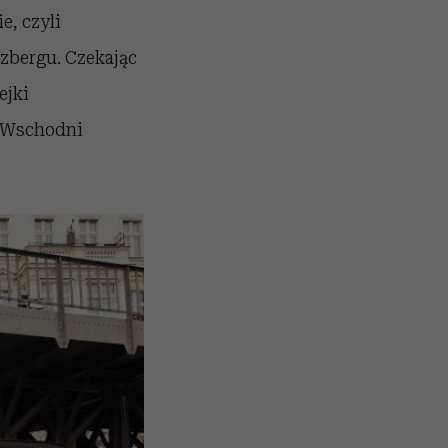
e, czyli
zbergu. Czekając
ejki
n Wschodni