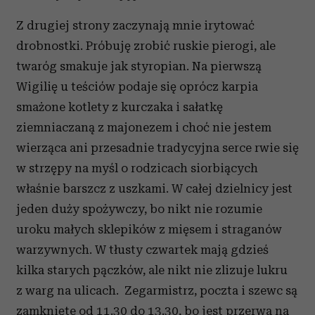
Z drugiej strony zaczynają mnie irytować
drobnostki. Próbuję zrobić ruskie pierogi, ale
twaróg smakuje jak styropian. Na pierwszą
Wigilię u teściów podaje się oprócz karpia
smażone kotlety z kurczaka i sałatkę
ziemniaczaną z majonezem i choć nie jestem
wierząca ani przesadnie tradycyjna serce rwie się
w strzępy na myśl o rodzicach siorbiących
właśnie barszcz z uszkami. W całej dzielnicy jest
jeden duży spożywczy, bo nikt nie rozumie
uroku małych sklepików z mięsem i straganów
warzywnych. W tłusty czwartek mają gdzieś
kilka starych pączków, ale nikt nie zlizuje lukru
z warg na ulicach. Zegarmistrz, poczta i szewc są
zamknięte od 11.30 do 13.30, bo jest przerwa na