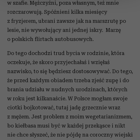
zmienić lub wycofać swoją zgodę w dowolnej chwili.
w szafie. Mężczyźni, poza własnym, też mnie
rozczarowują. Spóźnieni kilka miesięcy
Wykorzystujemy pliki cookie do spersonalizowania treści
z fryzjerem, ubrani zawsze jak na marszrutę po
i reklam, aby oferować funkcje społecznościowe i
lesie, nie wywołujący ani jednej iskry. Marzę
analizować ruch w naszej witrynie. Informacje o tym, jak
korzystasz z naszej witryny, udostępniamy partnerom
o polskich flirtach autobusowych.
społecznościowym, reklamowym i analitycznym.
Do tego dochodzi trud bycia w rodzinie, która
Partnerzy mogą połączyć te informacje z innymi danymi
otrzymanymi od Ciebie lub uzyskanymi podczas
oczekuje, że skoro przyjechałaś i wzięłaś
korzystania z ich usług.
nazwisko, to się będziesz dostosowywać. Do tego,
że przed każdym obiadem trzeba zjeść zupę i do
brania udziału w nudnych urodzinach, których
w roku jest kilkanaście. W Polsce mogłam swoje
ciotki bojkotować, tutaj jadę grzecznie wraz
z mężem. Jest problem z moim wegetarianizmem,
bo kiełbasa musi być w każdej przekąsce i nikt
nie chce słyszeć, że nie pójdę na coroczny wiejski