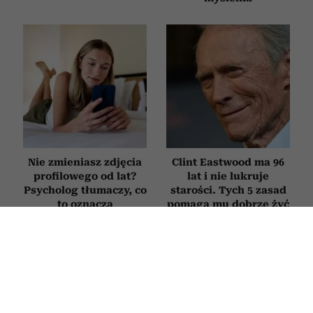
Nie zmieniasz zdjęcia
Clint Eastwood ma 96
profilowego od lat?
lat i nie lukruje
Psycholog tłumaczy, co
starości. Tych 5 zasad
to oznacza
pomaga mu dobrze żyć
mimo upływu lat
PSYCHOLOGIA
Gaman, czyli znoszenie trudności ze