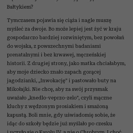
Bałtykiem?
Tymczasem pojawia się ciąża i nagle muszę
myśleć za dwoje. Bo może lepiej jest żyć w kraju
gospodarczo bardziej rozwiniętym, bez powołań
do wojska, z powszechnymi badaniami
prenatalnymi i bez krwawej, męczeńskiej
historii. Z drugiej strony, jako matka chciałabym,
aby moje dziecko znało zapach gorącej
jagodzianki, „Inwokację” i pastowało buty na
Mikołajki. Nie chcę, aby za swój przysmak
uważało „knedlo-veprzo-zelo”, czyli mączne
kluchy z wędzonym prosiakiem i smażoną
kapustą. Boli mnie, gdy uświadomię sobie, że
idąc do szkoły będzie już myślało po czesku
i uczyło się o Karolu IV, a nie o Chrobrym. I choć