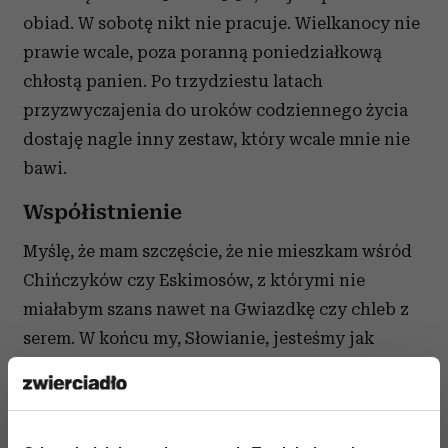
obiad. W sobotę nikt nie pracuje. Wielkanocy nie
prawie wcale, poza poranną poniedziałkową
chłostą panien. Po trzydziestu latach
przyzwyczajenia do uroków codziennego życia
dostaję nagle inny zestaw, który wcale mnie nie
bawi.
Współistnienie
Myślę, że mam szczęście, że nie mieszkam wśród
Chińczyków czy Eskimosów, z którymi nie
miałabym szans nawet na Gwiazdkę czy chleb z
serem. W końcu my, Słowianie, jesteśmy jak
bracia - dusza ta sama, krew o podobnej barwie.
Guzik prawda. Na każdym kroku przekonuję się,
że Polak i Czech to najczęściej białe i czarne.