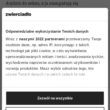
dojdzie do seksu, a ja zaangażuję się
emocjonalnie? Albo jeśli to ta druga osoba się
zaangażuje? Czy jestem w stanie ponieść
wszystkie konsekwencje związane z tym, że
Odpowiedzialne wykorzystanie Twoich danych
dojdzie do seksu? Taką listę pytań możemy
przygotować sobie zawczasu. Warto pamiętać, że
Wraz z
naszymi 1022 partnerami
przetwarzamy Twoje
osobiste dane, np. adres IP, korzystając z takich
choć żyjemy w czasach, które mocno
technologii jak pliki cookie, w celu wyświetlania
przewartościowują się światopoglądowo, nie
spersonalizowanych reklam i treści, analizowania tychże,
oznacza to, że nie ma wśród nas osób
wychodzenia naprzeciw oczekiwaniom użytkowników i
konserwatywnych. Te osoby również mają prawo,
rozwoju produktów. Masz wybór odnośnie tego, kto
by zdecydować, że coś jest niezgodne z ich
używa Twoich danych i w jakich celach to robi.
systemem moralnym. I oczywiście próby
Jeśli wyrazisz na to zgodę, chcielibyśmy również:
perswazji w łóżku ze strony partnera nie
Gromadzić dane dotyczące Twojej lokalizacji
powinny mieć w takiej sytuacji absolutnie
Zezwól na wszystkie
geograficznej z dokładnością nawet do kilku metrów
miejsca.
Identyfikować Twoje urządzenie, aktywnie