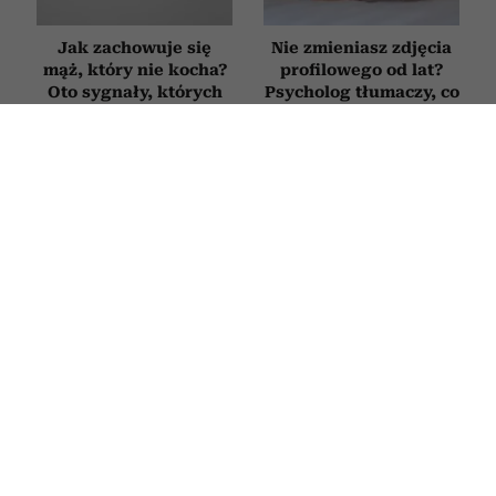
Jak zachowuje się
Nie zmieniasz zdjęcia
mąż, który nie kocha?
profilowego od lat?
Oto sygnały, których
Psycholog tłumaczy, co
nie warto ignorować
to oznacza
Szczęśliwe pary po
Jak zatrzymać myśli
pięćdziesiątce nie
depresyjne, zanim
kłócą się rzadziej niż
rozwinie się choroba?
inne. Psychologowie
Psycholog tłumaczy,
zdradzają, co
jak działa autokorekta
naprawdę je wyróżnia
myślenia