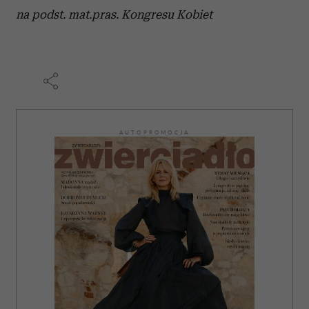
na podst. mat.pras. Kongresu Kobiet
otrzymanymi od Ciebie lub uzyskanymi podczas
korzystania z ich usług.
AUTOPROMOCJA