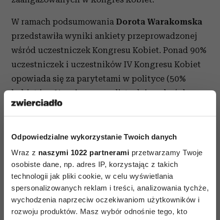
W ramach podsumowania
Dorota Warakomska
przedstawiła wyniki ankiety przeprowadzonej
wśród uczestniczek Kongresu Kobiet. Ponad 90%
uczestniczek i uczestników IV Kongresu Kobiet
opowiada się za parytetami w polityce (50%
kobiet i 50% mężczyzn na listach i na dwóch
pierwszych miejscach list) oraz za kwotami płci
w zarządach spółek (ustalona minimalna liczba
kobiet lub mężczyzn w zarządach spółek).
Odpowiedzialne wykorzystanie Twoich danych
Wraz z
naszymi 1022 partnerami
przetwarzamy Twoje
Wysokie poparcie postulatów Kongresu
osobiste dane, np. adres IP, korzystając z takich
widoczne jest także w wynikach badania
technologii jak pliki cookie, w celu wyświetlania
przeprowadzonego przez centrum badań
CBM
spersonalizowanych reklam i treści, analizowania tychże,
wychodzenia naprzeciw oczekiwaniom użytkowników i
INDICATOR
, które na potrzeby Kongresu
rozwoju produktów. Masz wybór odnośnie tego, kto
przepytało polskich internautów i internautki.