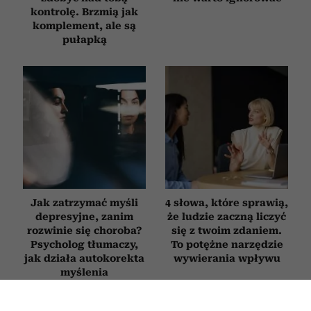
kontrolę. Brzmią jak
komplement, ale są
pułapką
Jak zatrzymać myśli
4 słowa, które sprawią,
depresyjne, zanim
że ludzie zaczną liczyć
rozwinie się choroba?
się z twoim zdaniem.
Psycholog tłumaczy,
To potężne narzędzie
jak działa autokorekta
wywierania wpływu
myślenia