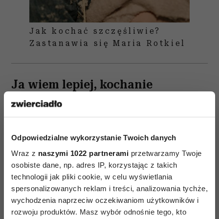
Jak kochać szczęśliwie?
Zastanawia się Maria Rotkiel
Ja wiem lepiej, kochanie
Wybór partnera dużo młodszego to z kolei,
zdaniem psychologów, prognoza relacji
matczyno-synowskiej. Być może masz za sobą
Odpowiedzialne wykorzystanie Twoich danych
nieudany związek z dominującym,
Wraz z
naszymi 1022 partnerami
przetwarzamy Twoje
despotycznym mężczyzną albo chcesz sprawdzić
osobiste dane, np. adres IP, korzystając z takich
swoją wartość na rynku matrymonialnym. A może
technologii jak pliki cookie, w celu wyświetlania
spersonalizowanych reklam i treści, analizowania tychże,
szukasz przygody? Dość masz nudziarzy
wychodzenia naprzeciw oczekiwaniom użytkowników i
i przewidywalnych realistów. Jesteś ciekawa
rozwoju produktów. Masz wybór odnośnie tego, kto
świata, kuszą cię nowe wyzwania. Marzysz