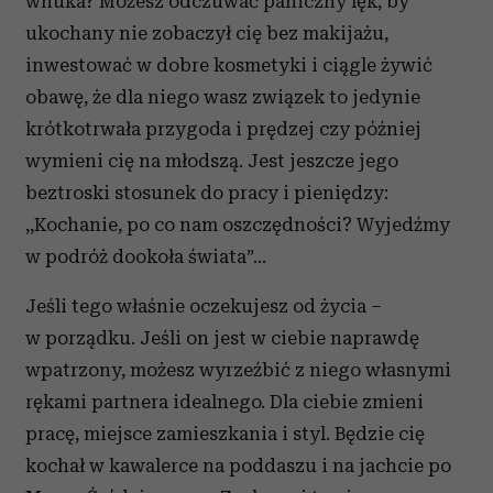
wnuka? Możesz odczuwać paniczny lęk, by
Partnerzy mogą połączyć te informacje z innymi danymi
otrzymanymi od Ciebie lub uzyskanymi podczas
ukochany nie zobaczył cię bez makijażu,
korzystania z ich usług.
inwestować w dobre kosmetyki i ciągle żywić
obawę, że dla niego wasz związek to jedynie
krótkotrwała przygoda i prędzej czy później
wymieni cię na młodszą. Jest jeszcze jego
beztroski stosunek do pracy i pieniędzy:
,,Kochanie, po co nam oszczędności? Wyjedźmy
w podróż dookoła świata”…
Jeśli tego właśnie oczekujesz od życia –
w porządku. Jeśli on jest w ciebie naprawdę
wpatrzony, możesz wyrzeźbić z niego własnymi
rękami partnera idealnego. Dla ciebie zmieni
pracę, miejsce zamieszkania i styl. Będzie cię
kochał w kawalerce na poddaszu i na jachcie po