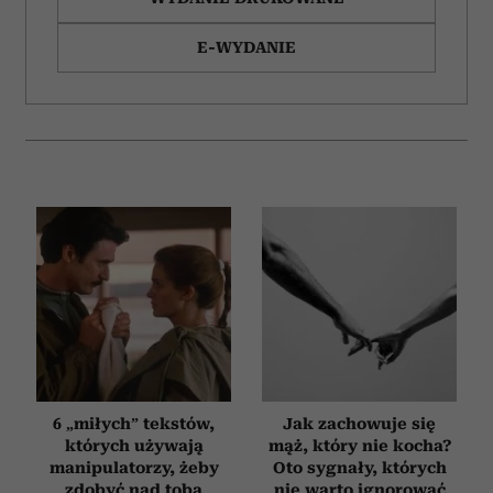
E-WYDANIE
6 „miłych” tekstów,
Jak zachowuje się
których używają
mąż, który nie kocha?
manipulatorzy, żeby
Oto sygnały, których
zdobyć nad tobą
nie warto ignorować